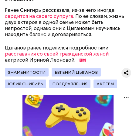
хорошо, потому что дает энергию. Но важно
Ранее Снигирь рассказала, из-за чего иногда
помнить, что сладкими дынями не нужно сильно
сердится на своего супруга
. По ее словам, жизнь
увлекаться, так же как и арбузами, людям с
двух актеров в одной семье может быть
сахарным диабетом и лишним весом, —
непростой, однако они с Цыгановым научились
подчеркнула доктор.
находить баланс и договариваться.
Цыганов ранее поделился подробностями
расставания со своей гражданской женой
актрисой Ириной Леоновой.
Международный день подкаблучника — это
шутливый праздник, призванный подчеркнуть, что
ЗНАМЕНИТОСТИ
ЕВГЕНИЙ ЦЫГАНОВ
гармония в отношениях важнее формального
главенства в паре. Потому в этот день муж и жена
ЮЛИЯ СНИГИРЬ
ПОЗДРАВЛЕНИЯ
АКТЕРЫ
обмениваются своими ролям, и мужчина выполняет
«женскую» работу (готовит, стирает и убирает), а
женщина — «мужскую» (чинит технику, забивает
гвозди и так далее).
с сахарным диабетом;
лишним весом.