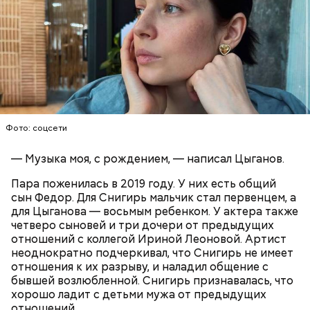
после них в лесу появляется много грибов, поэтому
дождь и прозвали грибным. Август же считается
началом грибного сезона, поэтому 6-го числа этого
месяца отмечается День грибного дождя. В этот
праздник принято отправляться в лес собирать
грибы, даже если на улице непогода.
Ранние плоды, по словам врача, лучше не есть:
Терапевт Кондрахин назвал
Чистит сосуды и защищает от
продукты и напитки, которые
Фото: соцсети
рака: чем полезен кресс-салат
выводят токсины из организма
— Музыка моя, с рождением, — написал Цыганов.
Пара поженилась в 2019 году. У них есть общий
сын Федор. Для Снигирь мальчик стал первенцем, а
для Цыганова — восьмым ребенком. У актера также
четверо сыновей и три дочери от предыдущих
отношений с коллегой Ириной Леоновой. Артист
неоднократно подчеркивал, что Снигирь не имеет
День грибного дождя
отношения к их разрыву, и наладил общение с
бывшей возлюбленной. Снигирь признавалась, что
— В дыне содержится много сахара, который
хорошо ладит с детьми мужа от предыдущих
представлен фруктозой. С одной стороны — это
отношений.