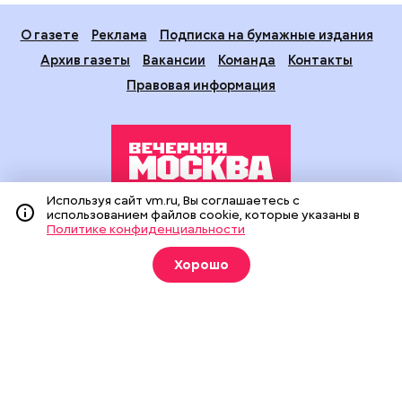
О газете
Реклама
Подписка на бумажные издания
Архив газеты
Вакансии
Команда
Контакты
Правовая информация
Используя сайт vm.ru, Вы соглашаетесь с
использованием файлов cookie, которые указаны в
Издание создано при финансовой поддержке Департамента
Политике конфиденциальности
средств массовой информации и рекламы города Москвы.
На сайте применяются рекомендательные технологии
Хорошо
(информационные технологии предоставления информации
на основе сбора, систематизации и анализа сведений,
относящихся к предпочтениям пользователей сети
«Интернет», находящихся на территории Российской
Федерации).
Сетевое издание "Вечерняя Москва" (18+) зарегистрировано
в Федеральной службе по надзору в сфере связи,
информационных технологий и массовых коммуникаций
(Роскомнадзор). Свидетельство о регистрации ЭЛ № ФС 77 -