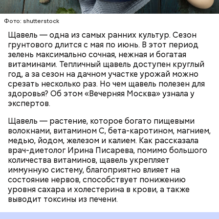
содержит большое количество щавелевой кислоты,
которая может способствовать образованию
Фото: shutterstock
камней в почках, объяснила диетолог.
Щавель — одна из самых ранних культур. Сезон
ЗДОРОВЬЕ
ВРАЧИ
РАСТЕНИЯ
грунтового длится с мая по июнь. В этот период
ПРОДУКТЫ
зелень максимально сочная, нежная и богатая
витаминами. Тепличный щавель доступен круглый
год, а за сезон на дачном участке урожай можно
срезать несколько раз. Но чем щавель полезен для
здоровья? Об этом «Вечерняя Москва» узнала у
экспертов.
Щавель — растение, которое богато пищевыми
волокнами, витамином С, бета-каротином, магнием,
медью, йодом, железом и калием. Как рассказала
врач-диетолог Ирина Писарева, помимо большого
количества витаминов, щавель укрепляет
иммунную систему, благоприятно влияет на
состояние нервов, способствует понижению
уровня сахара и холестерина в крови, а также
выводит токсины из печени.