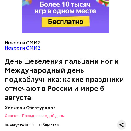
Новости СМИ2
Международный день подкаблучника
Новости СМИ2
День шевеления пальцами ног и
Международный день
подкаблучника: какие праздники
Вовсю идет и сезон черешни. «Вечерняя Москва»
Однако диетолог предупредила: не для всех дыня
узнала у врача — эндокринолога-диетолога
отмечают в России и мире 6
может быть полезна. В первую очередь ее стоит
Натальи Лазуренко,
как правильно есть эту ягоду
с
есть с осторожностью людям:
пользой для здоровья.
августа
Хаджили Овезмурадов
Сюжет:
Праздник каждый день
06 августа 00:01
Общество