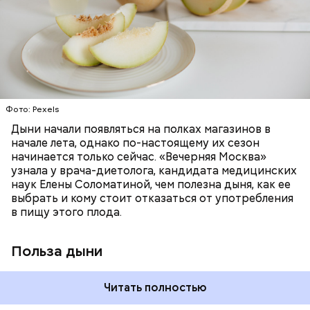
необходим для обновления кожи. Дыня
доктор. Кроме того, этот плод богат витаминами и
«делает пилинг изнутри», обновляет
минералами. Так, в дыне содержатся:
слизистые оболочки органов. А еще именно
ЗДОРОВЬЕ
ПРАВИЛЬНОЕ ПИТАНИЕ
бета-каротин обеспечивает дыне желтый
ОВОЩИ
ЛЕТО
ФРУКТЫ
цвет;
лютеин и зеаксантин — эти каротиноиды
отлично поддерживают наше зрение;
калий — оказывает мочегонное действие,
Фото: Pexels
поддерживает сердечно-сосудистую
систему и предотвращает скачки давления;
Дыни начали появляться на полках магазинов в
магний — помогает калию и не дает сосудам
начале лета, однако по-настоящему их сезон
спазмироваться.
начинается только сейчас. «Вечерняя Москва»
узнала у врача-диетолога, кандидата медицинских
наук Елены Соломатиной, чем полезна дыня, как ее
По мнению специалиста, здоровому человеку
выбрать и кому стоит отказаться от употребления
достаточно включать щавель в рацион несколько
в пищу этого плода.
раз в месяц. В небольших количествах в свежем
виде или припущенном на сковороде.
Польза дыни
Читать полностью