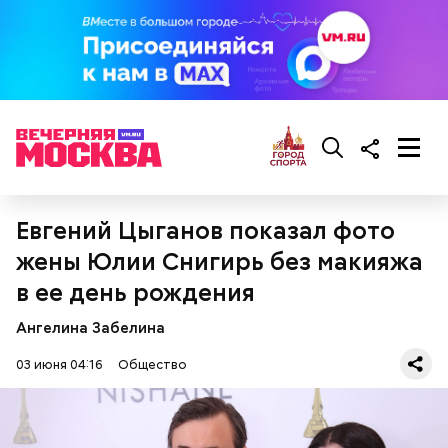
Евгений Цыганов показал фото
жены Юлии Снигирь без макияжа
— Там может содержаться огромное количество
в ее день рождения
нитратов, которое вызовет головокружение,
гипоксию и ухудшение физического состояния, —
Ангелина Забелина
предостерегла Соломатина.
03 июня 04:16
Общество