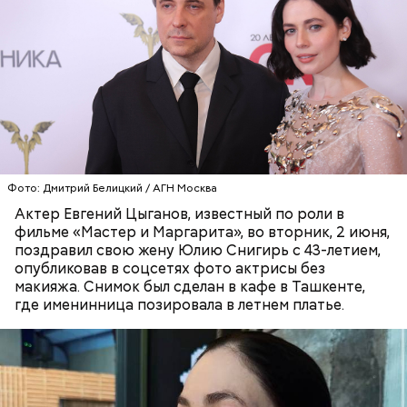
беременным, кормящим женщинам;
людям с ослабленной иммунной системой;
пожилым;
Фото: Дмитрий Белицкий / АГН Москва
детям.
Актер Евгений Цыганов, известный по роли в
фильме «Мастер и Маргарита», во вторник, 2 июня,
поздравил свою жену Юлию Снигирь с 43-летием,
опубликовав в соцсетях фото актрисы без
макияжа. Снимок был сделан в кафе в Ташкенте,
где именинница позировала в летнем платье.
Грибным дождем называют те осадки, которые
выпадают в солнечную погоду. Считается, что