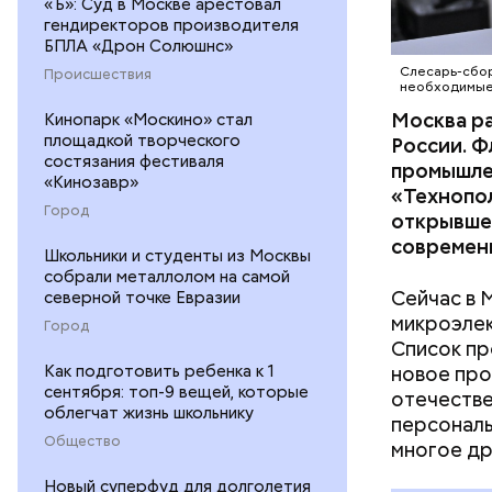
«Ъ»: Суд в Москве арестовал
В Москве 
гендиректоров производителя
жизни, чт
БПЛА «Дрон Солюшнс»
существов
Слесарь-сбор
Происшествия
необходимые 
народ на 
Москва ра
поклонник
Кинопарк «Москино» стал
площадкой творческого
России. 
его иници
состязания фестиваля
промышле
«Кинозавр»
«Технопо
Город
открывшее
современн
Школьники и студенты из Москвы
собрали металлолом на самой
Сейчас в 
северной точке Евразии
микроэлек
Город
Список пр
Как подготовить ребенка к 1
новое про
сентября: топ-9 вещей, которые
отечестве
облегчат жизнь школьнику
персональ
Общество
многое др
Новый суперфуд для долголетия