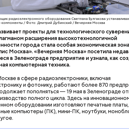
скоморохи были настолько заметной частью горо
о в районе современной улицы Большой Дмитровк
ала целая Скоморошья слобода. Они не только в
щик радиоэлектронного оборудования Светлана Булгакова устанавливае
компоненты / Фото: Дмитрий Дубинский / Вечерняя Москва
улицах и площадях, но и выступали при царском дв
звивает проекты для технологического суверен
ом скоморошьего творчества был Иван Грозный. 
Флагманом расширения высокотехнологичной
ативе был организован потешный двор при царско
нности города стала особая экономическая зон
лис Москва». «Вечерняя Москва» посетила неда
ся в Зеленограде предприятие и узнала, как со
ая компьютерная техника.
Москве в сфере радиоэлектроники, включая
тронику и фотонику, работают более 870 предпр
одолжает пополняться — 19 мая в Зеленограде о
изводство полного цикла. Здесь на инновационно
нном оборудовании изготовляют печатные платы,
ные компьютеры (ПК), мини-ПК, ноутбуки, монобл
угое.