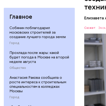
после Оте
техни
неотъемле
Монотонны
Главное
Елизавета
самых ожи
Хамовника
Собянин поблагодарил
Сюжет:
Экск
московских строителей за
создание лучшего города земли
Город
Прохлада после жары: какой
будет погода в Москве на второй
неделе августа
«Холод
Общество
Анастасия Ракова сообщила о
ТЕХНОЛО
росте интереса к строительным
ТЕХНОПО
специальностям в колледжах
Москвы
Город