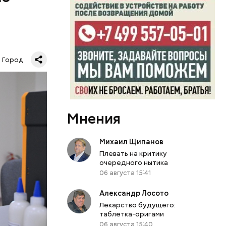
и такой же
них.
ать в
сне и в
Город
Мнения
Михаил Щипанов
Плевать на критику
очередного нытика
06 августа 15:41
Александр Лосото
Лекарство будущего:
таблетка-оригами
06 августа 15:40