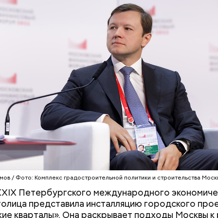
дует запайка выводных элементов. Простыми слов
альные выставки» в 1919 году организовывались у
в устройство, где циркулирует нагретая жидкост
ом композиторов и музыкальным отделом Нарко
ическую лаву. Она накрепко запаивает плату.
отличие от дореволюционных, на новых «Выставка
ния только советских музыкантов.
мов / Фото: Комплекс градостроительной политики и строительства Моск
XXIX Петербургского международного экономиче
олица представила инсталляцию городского про
ие кварталы». Она раскрывает подходы Москвы к