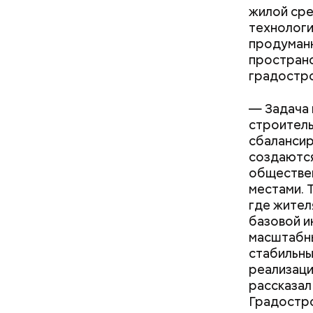
жилой сре
технологи
продуман
— Сначала
пространс
производи
Фото: РИА 
градостро
роботизир
устанавли
— Задача 
строитель
сбалансир
создаются
обществен
местами. 
СССР: 
где жител
фестив
базовой и
масштабны
стабильны
реализаци
рассказал
Градостро