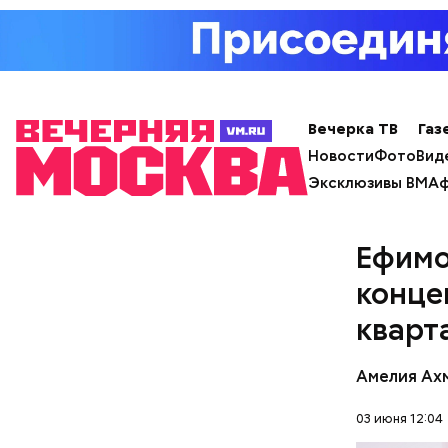
самодеяте
музыкальн
человек и
Вечерка ТВ
Газ
Новости
Фото
Вид
Эксклюзивы ВМ
Аф
Ефимо
конце
кварт
Амелия Ах
С приходо
03 июня 12:04
проводить