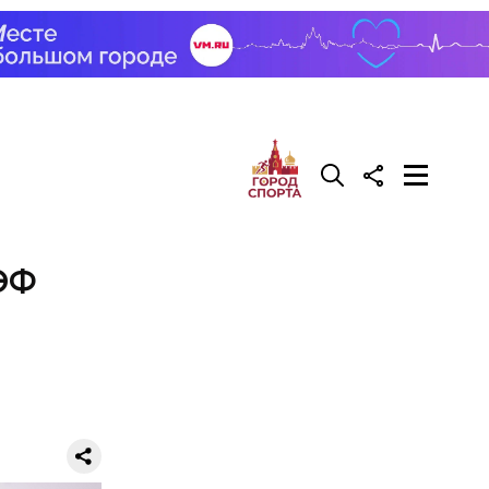
зным
 тысяч
вов.
МЭФ
ли
ример, те