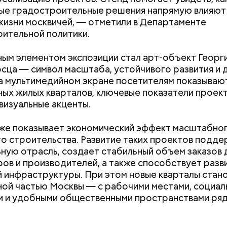
е градостроительные решения напрямую влияют
жизни москвичей, — отметили в Департаменте
ительной политики.
ым элементом экспозиции стал арт-объект Георг
 полностью автоматизирован, поэтому создание
ца — символ масштаба, устойчивого развития и 
платы занимает от восьми до десяти минут. В час 
а мультимедийном экране посетителям показываю
ть около 125 штук, — рассказывает начальник цех
ых жилых кварталов, ключевые показатели проект
онов.
визуальные акценты.
же показывает экономический эффект масштабно
о строительства. Развитие таких проектов подд
ную отрасль, создает стабильный объем заказов 
ов и производителей, а также способствует разв
 инфраструктуры. При этом новые кварталы стан
Как узнать, снесут ли дом по
Как предотврат
ой частью Москвы — с рабочими местами, социал
реновации в Москве: где
диабета
 и удобными общественными пространствами ряд
искать информацию и сроки
c domain
щими музыкальными фестивалями прошлого можно
гулянья, которые были очень популярны в Москве 