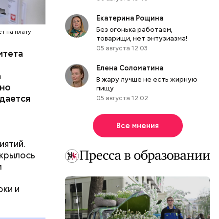
дской
Екатерина Рощина
и
Без огонька работаем,
еселили
т на плату
товарищи, нет энтузиазма!
оре:
05 августа 12:03
итета
Именно по
м дворце.
Елена Соломатина
а
В жару лучше не есть жирную
вно
пищу
здается
05 августа 12:02
Все мнения
иятий.
ткрылось
м
оки и