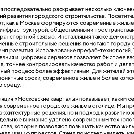
я последовательно раскрывает несколько ключев
оматизировано буквально все, включая и «холоди
ий развития городского строительства. Посетите
дники в шутку называют большой шкаф, в котором
т, как в Москве формируются современные жилые
паста. Специалист на сенсорном экране устанавли
 инфраструктурой, общественными пространствам
ру камеры хранения материала. Причем для кажд
ранспортной связью. Инсталляция также демонст
ановить свою температуру. Пара нажатий, и в нуж
менные строительные решения помогают городу 
Новый суперфуд для
Прохлада после
ыдает материал с необходимой температурой. На
емп развития. Использование префаб-технологий,
долголетия и омоложения:
будет погода в 
одит к «холодильнику» и через маленькое окошко
ания и цифровых сервисов позволяет быстрее вв
чем полезны сардины
второй неделе 
 сырьем.
а, точнее контролировать качество работ и дела
ный процесс более эффективным. Для жителей эт
понятные сроки, современное жилье и более ком
оявились увеселительные сады. Это были благоу
 среду.
тва с летними театрами, ресторанами и оркестрам
революционной Москвы могли наслаждаться музы
яция «Московские кварталы» показывает, каким с
нров. А в 1907 году певица Мария Дейша-Сионицк
я современное городское жилье в столице. Мы пр
ала «Музыкальные выставки», где москвичи могли
 архитектурные решения, но и подход к развитию 
ться с малоизвестными произведениями русских и
дельное внимание уделено современным техноло
ропейских композиторов. Вход на них был свобод
ства, которые позволяют повышать качество жиль
реализацию проектов. Стенд помогает увидеть, ка