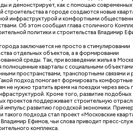
ды и демонстрирует, как с помощью современных
й строительства в городе создаются новые кварт
ной инфраструктурой и комфортными обществен
 на плату наносят гравировку — торговый знак
твами. Об этом сообщил глава столичного Компл
теля. После этого плата отправляется на
Новости
ительной политики и строительства Владимир Еф
ованную линию, где на нее наносится термопаста
ваются необходимые детали, — поясняет Антонов
города заключается не просто в стимулировании
ства отдельных объектов, а в формировании
ованной среды. Так, при возведении жилья в Моск
Сергей Собянин р
Интернет будущего
 полноценные кварталы с социальными объектами
что на территори
Москве создают 
ными пространствами, транспортными связями и
«Технополис Мос
быстрые чипы
планируется откр
Такой подход помогает формировать комфортные
смотры народных талантов и джазов
новых производст
ям не нужно тратить время на поездки через весь 
али
нфраструктурой. Кроме того, развитие подобных
х проектов поддерживает строительную отрасль
й импульс развитию городской экономики. Приме
и такого подхода стал проект «Московские кварт
 Владимир Ефимов, чьи слова приводит пресс-слу
ительного комплекса.