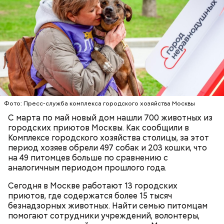
Далее следует запайка выводных элементов.
Фото: Пресс-служба комплекса городского хозяйства Москвы
Простыми словами, плату помещают в устройство,
С марта по май новый дом нашли 700 животных из
где циркулирует нагретая жидкость, похожая на
городских приютов Москвы. Как сообщили в
вулканическую лаву. Она накрепко запаивает плату.
Комплексе городского хозяйства столицы, за этот
период хозяев обрели 497 собак и 203 кошки, что
на 49 питомцев больше по сравнению с
аналогичным периодом прошлого года.
Сегодня в Москве работают 13 городских
приютов, где содержатся более 15 тысяч
безнадзорных животных. Найти семью питомцам
помогают сотрудники учреждений, волонтеры,