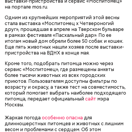
выставки-пристройства и сервис «Моспитомец»
на портале mos.ru.
Одним из крупнейших мероприятий этой весны
стала выставка «Моспитомец х Четвероногий
— Сначала на плату наносят гравировку —
друг», прошедшая в апреле на Тверском бульваре
торговый знак производителя. После этого плата
Сергей Собянин рассказал, что на
в рамках фестиваля «Пасхальный дар». По ее
территории ОЭЗ «Технополис
Интернет будущего: как в Москве
отправляется на роботизированную линию, где на
итогам новый дом обрели более 50 собак и кошек.
Москва» планируется открыть 25
создают самые быстрые чипы
нее наносится термопаста и устанавливаются
Еще пять животных нашли хозяев после выставки-
новых производств
необходимые детали, — поясняет Антонов.
пристройства на ВДНХ в конце мая.
Кроме того, подобрать питомца можно через
сервис «Моспитомец», где размещены анкеты
более тысячи животных из всех городских
приютов. Пользователям доступны фильтры по
возрасту и окрасу, а также тест на совместимость,
Здесь автоматизировано буквально все, включая и
который помогает выбрать наиболее подходящего
«холодильник» — так сотрудники в шутку
питомца, передает официальный
сайт
мэра
называют большой шкаф, в котором хранится
Москвы.
паяльная паста. Специалист на сенсорном экране
устанавливает температуру камеры хранения
Жаркая погода
материала. Причем для каждой камеры можно
особенно опасна
для
длинношерстных питомцев и животных с лишним
установить свою температуру. Пара нажатий, и в
весом и проблемами с сердцем. Об этом
нужное время аппарат выдает материал с