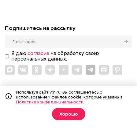
Подпишитесь на рассылку
Я даю
согласие
на обработку своих
персональных данных.
Новости
Вечерка ТВ
Используя сайт vm.ru, Вы соглашаетесь с
Статьи
Архив газеты
использованием файлов cookie, которые указаны в
Политике конфиденциальности
Мнения
Спецпроекты
Фотогалереи
Пресса в образовании
Хорошо