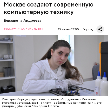
белоснежных халатов специалистов немного рябит
Москве создают современную
в глазах. Мы находимся в главном
компьютерную технику
производственном цехе. Сотрудники присвоили
ему говорящий номер — «первый». Здесь
Елизавета Андреева
расположено много технического оборудования.
Но взгляд сразу падает на большие машины,
Сюжет:
Эксклюзивы ВМ
15 июня 09:00
Город
поставленные вряд. Именно они изготавливают
платы.
«Холодильник» для термопасты
Слесарь-сборщик радиоэлектронного оборудования Светлана
Булгакова устанавливает на плату необходимые компоненты / Фото:
Дмитрий Дубинский / Вечерняя Москва