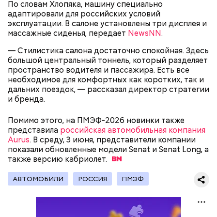
По словам Хлопяка, машину специально
адаптировали для российских условий
эксплуатации. В салоне установлены три дисплея и
массажные сиденья, передает
NewsNN
.
— Стилистика салона достаточно спокойная. Здесь
большой центральный тоннель, который разделяет
пространство водителя и пассажира. Есть все
необходимое для комфортных как коротких, так и
дальних поездок, — рассказал директор стратегии
и бренда.
День воздушных поцелуев отмечается с 1983 года.
Помимо этого, на ПМЭФ-2026 новинки также
В некоторых молодежных заведениях европейских
представила
российская автомобильная компания
стран в этот праздник устраиваются
Aurus
. В среду, 3 июня, представители компании
тематические вечеринки и флешмобы. Кроме того,
показали обновленные модели Senat и Senat Long, а
отпраздновать эту дату можно, отправив
также версию
кабриолет.
воздушный поцелуй близкому человеку через
социальные сети и мессенджеры.
АВТОМОБИЛИ
РОССИЯ
ПМЭФ
День «Счастье случается» был инициирован
Тайным обществом счастливых людей, чтобы