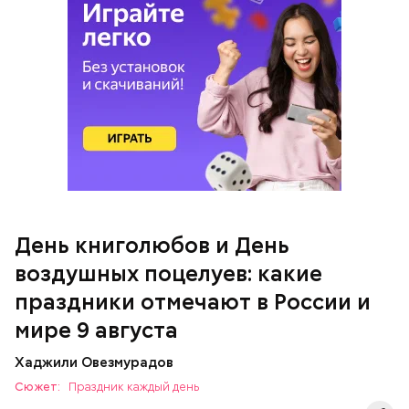
напомнить людям, что счастье на самом деле
кроется в мелочах. Отпраздновать этот день
можно, поделившись с другими людьми
счастливыми моментами из своей жизни.
День воздушных поцелуев
День книголюбов и День
воздушных поцелуев: какие
праздники отмечают в России и
мире 9 августа
День «Счастье случается»
Хаджили Овезмурадов
Сюжет:
Праздник каждый день