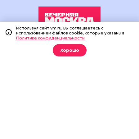
Используя сайт vm.ru, Вы соглашаетесь с
использованием файлов cookie, которые указаны в
Политике конфиденциальности
Издание создано при финансовой поддержке Департамента
средств массовой информации и рекламы города Москвы.
Хорошо
На сайте применяются рекомендательные технологии
(информационные технологии предоставления информации
на основе сбора, систематизации и анализа сведений,
относящихся к предпочтениям пользователей сети
«Интернет», находящихся на территории Российской
Федерации).
Сетевое издание "Вечерняя Москва" (18+) зарегистрировано
в Федеральной службе по надзору в сфере связи,
информационных технологий и массовых коммуникаций
(Роскомнадзор). Свидетельство о регистрации ЭЛ № ФС 77 -
90524 от 09.12.2025. Учредитель: АО "Редакция газеты
"Вечерняя Москва". Главный редактор
vm.ru
: Александр
Геннадьевич Глуходедов. Адрес редакции: 127015, г.Москва,
Бумажный пр-д, д. 14, стр. 2. Телефон:
+7(499)557-04-24
. Адрес
эл.почты:
edit@vm.ru
. Почта для связи с редакцией сайта:
news@vm.ru
.