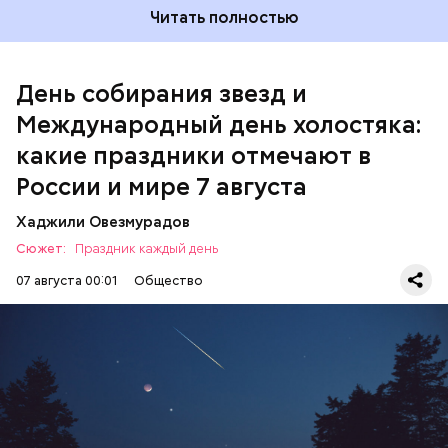
Читать полностью
Международный день холостяка
День собирания звезд и
Международный день холостяка:
какие праздники отмечают в
России и мире 7 августа
Хаджили Овезмурадов
Сюжет:
Праздник каждый день
07 августа 00:01
Общество
День собирания звезд учрежден в честь
метеорного потока Персеиды, который ежегодно
можно наблюдать в августе. Все любители
смотреть на звездопад 7 августа выезжают за
город — в местность, где нет светового
ЕДА
ПРАЗДНИКИ
ЗВЕЗДОПАД
загрязнения и где можно невооруженным глазом
СЛАДОСТИ
АСТРОНОМИЯ
наблюдать за падающими звездами.