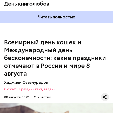
День книголюбов
Читать полностью
Всемирный день кошек и
Международный день бесконечности
Международный день
День малины со сливками
бесконечности: какие праздники
отмечают в России и мире 8
августа
Хаджили Овезмурадов
Сюжет:
Праздник каждый день
08 августа 00:01
Общество