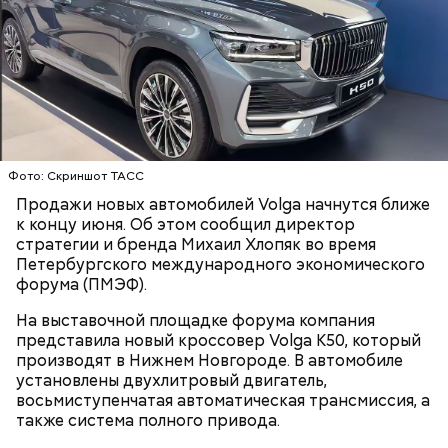
Израиле как местный аналог Дня святого
Валентина. Влюбленные в этот день делают друг
другу сюрпризы, дарят цветы и подарки,
устраивают свидания и признаются в своих
чувствах. Праздник уходит корнями в далекое
прошлое — во времена существования еврейской
традиции, когда девушки надевали белые платья и
водили хороводы в виноградниках, а юноши
искали себе невест.
Фото: Скриншот ТАСС
Продажи новых автомобилей Volga начнутся ближе
к концу июня. Об этом сообщил директор
стратегии и бренда Михаил Хлопяк во время
Петербургского международного экономического
форума (ПМЭФ).
На выставочной площадке форума компания
представила новый кроссовер Volga K50, который
производят в Нижнем Новгороде. В автомобиле
установлены двухлитровый двигатель,
Праздник любви
восьмиступенчатая автоматическая трансмиссия, а
также система полного привода.