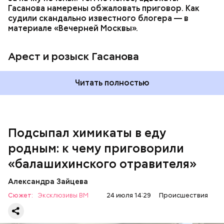
Гасанова намерены обжаловать приговор. Как
судили скандально известного блогера — в
материале «Вечерней Москвы».
Арест и розыск Гасанова
Началось расследование. В квартире потерпевших
Читать полностью
установили скрытую камеру видеонаблюдения. На
записи попал 25-летний сын потерпевших Артем
Миссюра, который тайно приходил в квартиру
матери и отчима и подсыпал им в еду химикаты.
Подсыпал химикаты в еду
Также отравленную пищу ела его младшая сестра.
родным: к чему приговорили
«балашихинского отравителя»
Play
Александра Зайцева
Video
Сюжет:
Эксклюзивы ВМ
24 июля 14:29
Происшествия