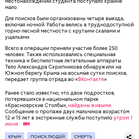
местонахождении студента поступало крайне
мало.
Для поисков были организованы четыре выезда,
Родственники обналичивали деньги и возвращали
включая ночной. Работы велись в труднодоступной
их Гасанову. А чтобы пользоваться деньгами и не
горно-лесной местности с крутыми скалами и
вызвать подозрений у налоговой, Гасанов либо
ущельями.
распределял их между еще несколькими счетами,
Всего в операции приняли участие более 250
либо
покупал на них квартиры
.
человек. Также использовались специальная
техника и беспилотные летательные аппараты.
Тело Александра Скрипникова обнаружили на
Следующим подопытным стал друг детства
Южном берегу Крыма на восьмые сутки поисков,
Миссюры Константин. 3 февраля того же года,
передает группа отряда во «
ВКонтакте
».
когда молодые люди ехали вместе в машине,
— Гасанов, являясь индивидуальным
подозреваемый угостил приятеля морсом с
Ранее стало известно, что двое подростков,
предпринимателем, осуществлял
этиленгликолем. Через два дня Константин умер в
потерявшихся в национальном парке
предпринимательскую деятельность в области
больнице.
«Красноярские Столбы»,
найдены живыми
.
продажи и размещения рекламы в социальных
Сообщение о пропаже двух мальчиков возрастом
сетях. С целью сокрытия своих доходов часть
12 и 15 лет в экстренные службы поступило
утром 1
денежных средств от спонсоров розыгрышей,
июня
.
покупателей различных мотивационных курсов и
прогнозов ставок на спорт Гасанов получал на
КРЫМ
ПОИСК ЛЮДЕЙ
СМЕРТЬ
свои личные лицевые счета как физического лица, а