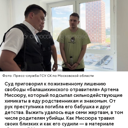
Все началось в июне, когда двое супругов
Видео: пресс-служба ГСУ СК по Московской области
обратились в местную больницу с жалобами на
плохое самочувствие. Врачи не смогли поставить
им точный диагноз, после чего анализы
потерпевших направили на экспертизу. В них
ОТРАВЛЕНИЯ
БАЛАШИХА
РОДИТЕЛИ
специалисты обнаружили сильнодействующий
СЛЕДСТВЕННЫЙ КОМИТЕТ
ЭКСПЕРТИЗЫ
химикат дихлорэтан, который не мог попасть в
организм супругов случайно. То же самое вещество
нашли в еде, изъятой из квартиры пострадавших.
Фото: Пресс-служба ГСУ СК по Московской области
Суд приговорил к пожизненному лишению
свободы «балашихинского отравителя» Артема
Миссюру, который подсыпал сильнодействующие
химикаты в еду родственникам и знакомым. От
рук преступника погибла его бабушка и друг
детства. Выжить удалось еще семи жертвам, в том
числе родителям убийцы. Как Миссюра травил
своих близких и как его судили — в материале