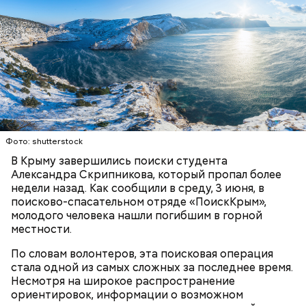
заявил, что ничего не подсыпал в морс и утверждал,
что яд могли добавить в бутылку
некие
недоброжелатели
.
Play
Video
Блогеру грозило до семи лет лишения свободы.
Фото: shutterstock
В Крыму завершились поиски студента
Александра Скрипникова, который пропал более
недели назад. Как сообщили в среду, 3 июня, в
поисково-спасательном отряде «ПоискКрым»,
Видео: пресс-служба ГСУ СК по Московской области
молодого человека нашли погибшим в горной
местности.
— Мы съездили за витаминами, вернулись обратно,
По словам волонтеров, эта поисковая операция
поднялись домой. У него ухудшилось самочувствие
стала одной из самых сложных за последнее время.
через сутки... Его увезли в больницу,
Несмотря на широкое распространение
реанимировали, и там он скончался, — рассказывал
ориентировок, информации о возможном
Миссюра на допросе.