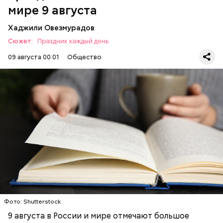
мире 9 августа
Хаджили Овезмурадов
Сюжет:
Праздник каждый день
09 августа 00:01
Общество
В День книголюбов проходят книжные ярмарки,
выставки и распродажи. В библиотеках
организуются поэтические вечера и групповые
чтения, а писатели презентуют свои новые работы.
Отметить эту дату можно и самостоятельно,
ПРАЗДНИКИ
КНИГИ
ИЗРАИЛЬ
перечитав свою любимую книгу или купив новую.
ТРАДИЦИИ
ЕВРОПА
Фото: Shutterstock
9 августа в России и мире отмечают большое