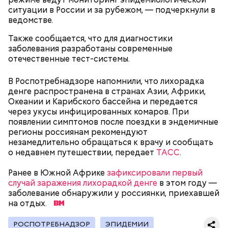
ситуации в России и за рубежом, — подчеркнули в
ведомстве.
Праздник любви
Также сообщается, что для диагностики
заболевания разработаны современные
отечественные тест-системы.
В Роспотребнадзоре напомнили, что лихорадка
денге распространена в странах Азии, Африки,
Океании и Карибского бассейна и передается
через укусы инфицированных комаров. При
появлении симптомов после поездки в эндемичные
регионы россиянам рекомендуют
незамедлительно обращаться к врачу и сообщать
о недавнем путешествии, передает
ТАСС
.
Ранее в Южной Африке
День воздушных поцелуев отмечается с 1983 года.
зафиксировали первый
случай заражения лихорадкой денге
В некоторых молодежных заведениях европейских
в этом году —
заболевание обнаружили у россиянки, приехавшей
стран в этот праздник устраиваются
на отдых.
тематические вечеринки и флешмобы. Кроме того,
отпраздновать эту дату можно, отправив
воздушный поцелуй близкому человеку через
РОСПОТРЕБНАДЗОР
ЭПИДЕМИИ