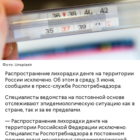
Праздник любви, или Ту бе-Ав, отмечается в
Израиле как местный аналог Дня святого
Валентина. Влюбленные в этот день делают друг
другу сюрпризы, дарят цветы и подарки,
устраивают свидания и признаются в своих
чувствах. Праздник уходит корнями в далекое
Фото: Unsplash
прошлое — во времена существования еврейской
традиции, когда девушки надевали белые платья и
Распространение лихорадки денге на территории
водили хороводы в виноградниках, а юноши
России исключено. Об этом в среду, 3 июня,
искали себе невест.
сообщили в пресс-службе Роспотребнадзора.
Специалисты ведомства на постоянной основе
отслеживают эпидемиологическую ситуацию как в
стране, так и за ее пределами.
— Распространение лихорадки денге на
территории Российской Федерации исключено.
Специалисты Роспотребнадзора в постоянном
режиме ведут мониторинг эпидемиологической