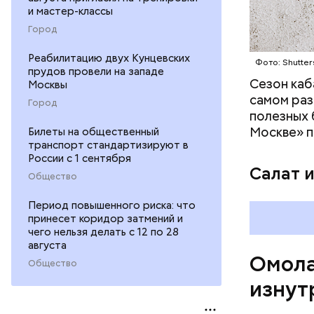
омолаж
и мастер-классы
витамин
Город
помогае
кожи;
Реабилитацию двух Кунцевских
Фото: Shutter
клетчат
прудов провели на западе
холесте
Сезон каб
Москвы
фолиева
самом раз
Город
беремен
полезных 
плода. 
Москве» п
Билеты на общественный
гомоцис
транспорт стандартизируют в
России с 1 сентября
организ
Салат 
ряда оп
Общество
бета-ка
Период повышенного риска: что
иммунит
принесет коридор затмений и
«делает
чего нельзя делать с 12 по 28
А еще и
августа
Омола
лютеин 
Общество
наше зр
изнут
калий —
сердечн