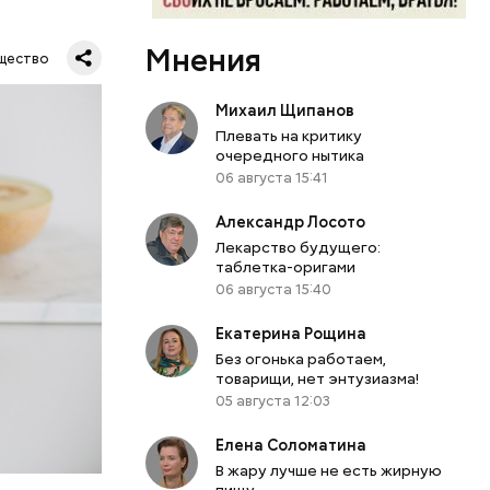
ся.
му
Мнения
щество
ь,
и и
Михаил Щипанов
Плевать на критику
очередного нытика
06 августа 15:41
Александр Лосото
Лекарство будущего:
таблетка-оригами
06 августа 15:40
Екатерина Рощина
Без огонька работаем,
товарищи, нет энтузиазма!
05 августа 12:03
Елена Соломатина
В жару лучше не есть жирную
пищу