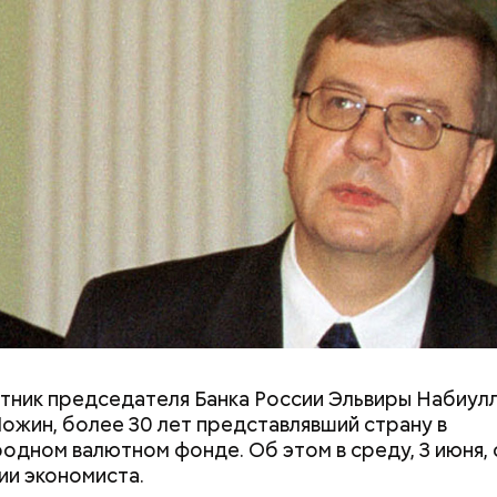
тник председателя Банка России Эльвиры Набиул
ожин, более 30 лет представлявший страну в
дном валютном фонде. Об этом в среду, 3 июня,
;
ии экономиста.
Хотела спасти малыша: как
«Тяжелейшая
а;