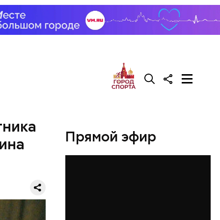
тника
Прямой эфир
ина
ть
ь и
 людям:
ецептом