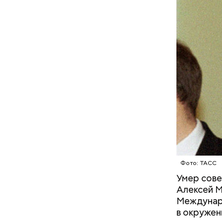
Фото: ТАСС
Умер сове
Алексей М
Междунаро
кабачок
в окружен
Бесконечное ничто: названа
петрушк