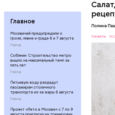
Салат
рецеп
Главное
Полина Па
Ингредие
Москвичей предупредили о
Сюжеты:
Экс
грозе, ливне и граде 6 и 7 августа
Как поменять батареи дома и
ЕДА
Город
не получить штраф
Собянин: Строительство метро
вышло на максимальный темп за
пять лет
Город
Питьевую воду раздадут
пассажирам столичного
— В момен
транспорта из-за жары 6 августа
контролир
Город
положител
предотвра
кремний
Проект «Лето в Москве» с 7 по 9
августа пригласил на тренировки