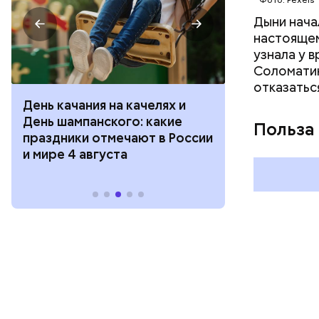
Фото: Pexels
Дыни начал
настоящем
узнала у 
Соломатин
отказатьс
День качания на качелях и
День арбуза
День шампанского: какие
с зеркалом: 
Польза
праздники отмечают в России
отмечают в Р
и мире 4 августа
августа