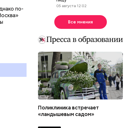
05 августа 12:02
днако по-
Москва»
ны
Все мнения
т
День шевеления пальцами ног
и Международный день
подкаблучника: какие
и
праздники отмечают в России
и мире 6 августа
Поликлиника встречает
«ландышевым садом»