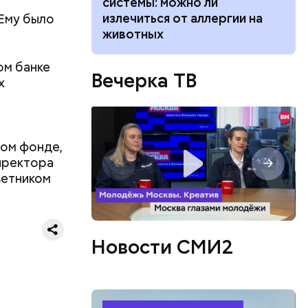
ьная травма
системы: можно ли
то такое
излечиться от аллергии на
 Ему было
животных
ом банке
Вечерка ТВ
х
ном фонде,
директора
ветником
Новости СМИ2