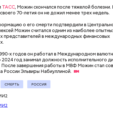
мать и сын погибли при
психоэмоционал
падении из окна в Раменском
для мужчины»: ч
м
ТАСС
, Можин скончался после тяжелой болезни.
ое масло;
гинекомастия
о своего 70-летия он не дожил менее трех недель.
erstock
ормацию о его смерти подтвердили в Центральн
лексей Можин считался одним из наиболее опытны
х представителей в международных финансовых
х.
1990-х годов он работал в Международном валют
по 2024 год занимал должность исполнительного 
. После завершения работы в МВФ Можин стал со
ыни
ка России Эльвиры
Набиуллиной.
СМЕРТЬ
РОССИЯ
МИ2
МИ2