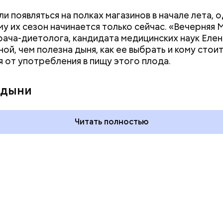
и появляться на полках магазинов в начале лета, о
у их сезон начинается только сейчас. «Вечерняя 
врача-диетолога, кандидата медицинских наук Еле
ой, чем полезна дыня, как ее выбрать и кому стои
я от употребления в пищу этого плода.
 и День поцелуев
День тульского пряника и
какие праздники
День сидения на
 дыни
оссии и мире 3
подоконниках: какие
праздники отмечают в Росси
и мире 2 августа
Читать полностью