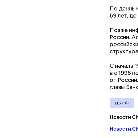
главная опасность
чеснок;
зеркальной даты 8 августа
По данны
оливков
2026 года
69 лет, д
соль.
Фото: Shutt
Позже инф
России. А
российски
структура
С начала 
а с 1996 
от России
Вред д
главы Бан
ЦБ РФ
Новости С
Новости С