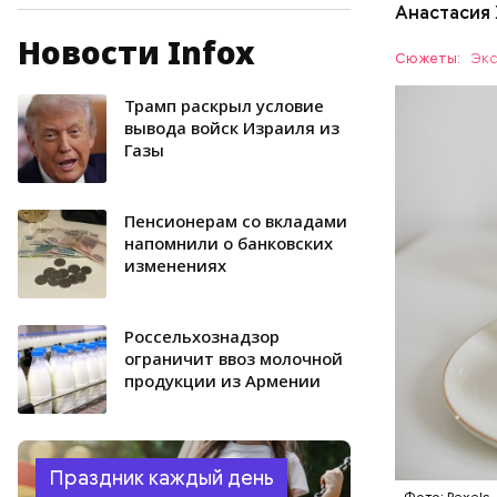
Анастасия
давлени
магний 
Новости Infox
Дыня соде
Сюжеты:
Экс
организму
рассказал
Трамп раскрыл условие
ЗДОРОВЬ
минералам
вывода войск Израиля из
Газы
ФРУКТЫ
Пенсионерам со вкладами
напомнили о банковских
изменениях
Россельхознадзор
ограничит ввоз молочной
продукции из Армении
Праздник каждый день