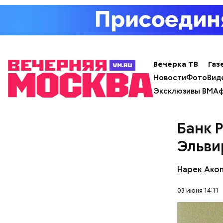
Вечерка ТВ
Газ
Новости
Фото
Вид
Эксклюзивы ВМ
Аф
Банк 
Эльви
Нарек Ако
— Кабачки
Однако ди
03 июня 14:11
сковороде
полезна. 
оливковое
Копылов.