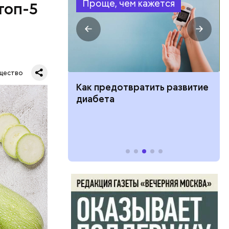
Проще, чем кажется
топ-5
щество
ут ли дом по
Как предотвратить развитие
кве: где
диабета
цию и сроки
вает