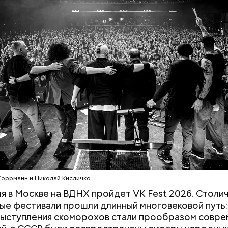
МУЗЫКА
ИСТОРИЯ
ФЕСТИВАЛИ
c domain
Хоррманн и Николай Кисличко
юля в Москве на ВДНХ пройдет VK Fest 2026. Столи
ые фестивали прошли длинный многовековой путь
 выступления скоморохов стали прообразом совр