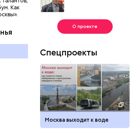
 талантов,
ум. Как
осквы».
О проекте
янья
Спецпроекты
Москва выходит к воде