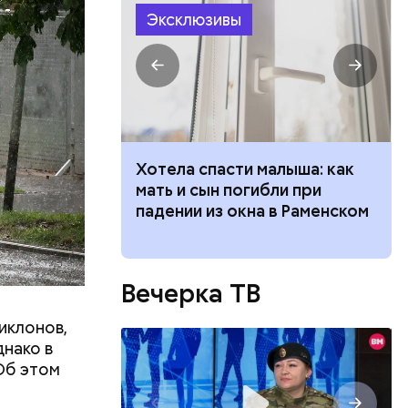
строенные
Эксклюзивы
и, где
кой самых
ая
ным.
 опасности»:
Хотела спасти малыша: как
начнется
мать и сын погибли при
тся жара
падении из окна в Раменском
 одной
Вечерка ТВ
мы можем
а № 1
иклонов,
днако в
Об этом