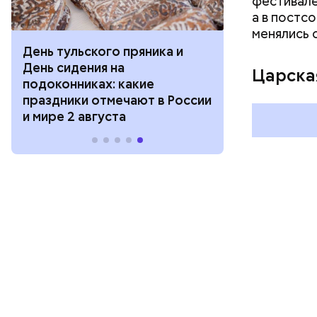
фестивале
а в постс
менялись 
День тульского пряника и
День шевеле
День сидения на
и Междунар
Царска
подоконниках: какие
подкаблучни
праздники отмечают в России
праздники о
и мире 2 августа
и мире 6 авг