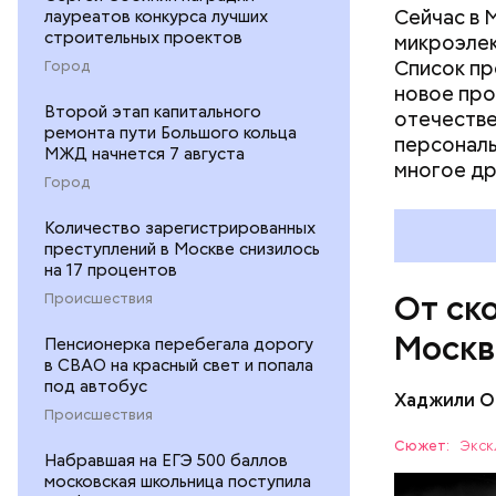
Сейчас в 
лауреатов конкурса лучших
строительных проектов
микроэлек
Список пр
Город
новое про
Второй этап капитального
отечестве
ремонта пути Большого кольца
персональ
МЖД начнется 7 августа
многое др
Город
Количество зарегистрированных
В царской
преступлений в Москве снизилось
понимании
на 17 процентов
которые с
От ск
Происшествия
музыканто
сочетало 
Москв
Пенсионерка перебегала дорогу
цирковые 
в СВАО на красный свет и попала
скоморохи
под автобус
Хаджили О
Происшествия
Сюжет:
Экск
Набравшая на ЕГЭ 500 баллов
московская школьница поступила