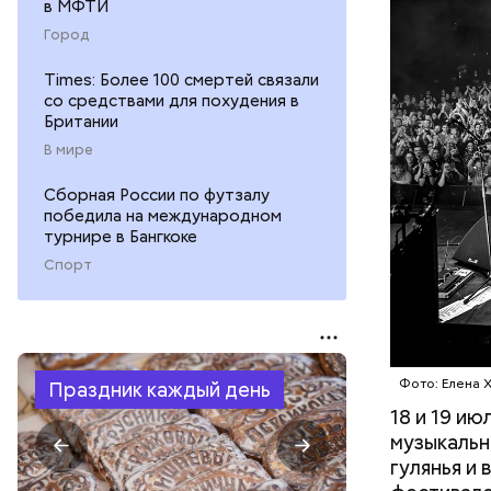
в МФТИ
МОСКВА
Город
Times: Более 100 смертей связали
со средствами для похудения в
Британии
В мире
Сборная России по футзалу
победила на международном
турнире в Бангкоке
Спорт
Фото: publi
Фото: Елена 
Праздник каждый день
18 и 19 и
музыкальн
гулянья и