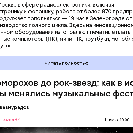
Москве в сфере радиоэлектроники, включая
тронику и фотонику, работают более 870 предпр
одолжает пополняться — 19 мая в Зеленограде о
изводство полного цикла. Здесь на инновационно
нном оборудовании изготовляют печатные платы,
ные компьютеры (ПК), мини-ПК, ноутбуки, монобл
угое.
 России не было музыкальных фестивалей в совре
Читать полностью
, но существовали разные развлекательные мероп
тали их прообразами. Одними из первых професс
оморохов до рок-звезд: как в 
в и артистов на Руси были скоморохи. Их творчес
в себе не только музыку, но и танцы, театрализова
ы менялись музыкальные фес
представления. Появившиеся как минимум в XI веке
 получили особую популярность в XV–XVII веках.
везмурадов
люзивы ВМ
11 июня 10:00