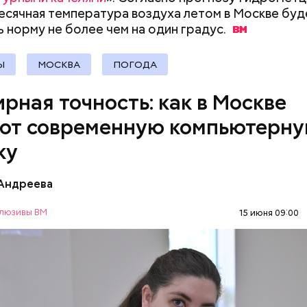
и изготавливают платы.
есячная температура воздуха летом в Москве буд
 норму не более чем на один
градус.
Ы
МОСКВА
ПОГОДА
рная точность: как в Москве
ют современную компьютерн
м на смену пришли шарманщики. Их стало особен
чественной войны 1812 года. В тот период они был
ку
мой частью городской жизни, как и скоморохи до 
е и печальные звуки шарманки можно было услыш
 Андреева
вленных местах города: на Арбате, Тверской, Пре
х. Вокруг них всегда собирались толпы.
люзивы ВМ
15 июня 09:00