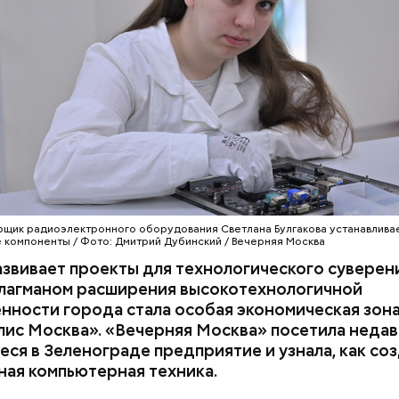
ильник» для термопасты
ГИИ
МОСКВА
ПРОМЫШЛЕННОСТЬ
ЛИС «МОСКВА»
скоморохи были настолько заметной частью горо
о в районе современной улицы Большой Дмитровк
ала целая Скоморошья слобода. Они не только в
щик радиоэлектронного оборудования Светлана Булгакова устанавливае
компоненты / Фото: Дмитрий Дубинский / Вечерняя Москва
улицах и площадях, но и выступали при царском дв
звивает проекты для технологического суверен
ом скоморошьего творчества был Иван Грозный. 
Флагманом расширения высокотехнологичной
ативе был организован потешный двор при царско
нности города стала особая экономическая зон
лис Москва». «Вечерняя Москва» посетила неда
ся в Зеленограде предприятие и узнала, как со
ая компьютерная техника.