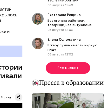
таблетка-оригами
06 августа 15:40
иятий.
ткрылось
Екатерина Рощина
м
Без огонька работаем,
товарищи, нет энтузиазма!
05 августа 12:03
оки и
Елена Соломатина
В жару лучше не есть жирную
пищу
менном
05 августа 12:02
риятия,
иональных
истории
тво
Все мнения
нные и
тивали
Город