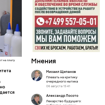
дской
и
Мнения
еселили
т на плату
оре:
итета
Именно по
Михаил Щипанов
м дворце.
Плевать на критику
а
очередного нытика
вно
06 августа 15:41
здается
Александр Лосото
Лекарство будущего: