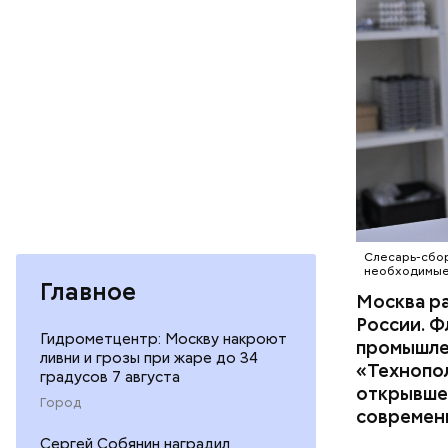
«Холод
ТЕХНОЛО
ТЕХНОПО
В Москве 
жизни, чт
существов
Слесарь-сбор
необходимые 
народ на 
Главное
Москва ра
поклонник
России. 
его иници
Гидрометцентр: Москву накроют
промышле
ливни и грозы при жаре до 34
«Технопо
градусов 7 августа
открывшее
Город
современн
Сергей Собянин наградил