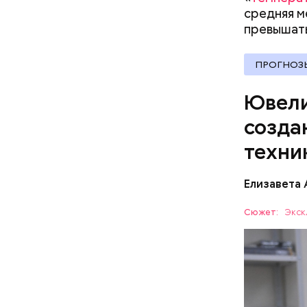
Именно он
средняя м
превышать
ПРОГНОЗ
Ювели
созда
Позднее и
после Оте
техни
неотъемле
Монотонны
Елизавета
самых ожи
Хамовника
Сюжет:
Экск