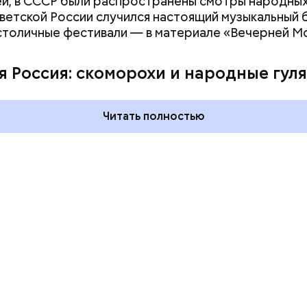
й, в СССР были распространены смотры народных
оветской России случился настоящий музыкальный б
столичные фестивали — в материале «Вечерней М
ния пальцами ног
одный день
я Россия: скоморохи и народные гул
ка: какие
тмечают в России
уста
Читать полностью