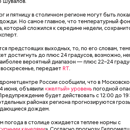
 Шувалов.
рг и пятницу в столичном регионе могут быть лок
дожди. Но самое главное, что температурный фон
а, который сложился к середине недели, сохранит
ксперт.
c domain
щими музыкальными фестивалями прошлого можно
тся предстоящих выходных, то, по его словам, те
гулянья, которые были очень популярны в Москве 
ет достигнуть до плюс 24 градусов, возможно, н
 века. Чаще всего они проходили в важные дни цер
наиболее вероятный диапазон — плюс 22–24 граду
 — на Масленицу, в Пасхальную и Троицкую недел
 воскресенье, передает
RT
.
яли собой грандиозные праздники под открытым 
 театральными представлениями. В Москве главно
идрометцентре России сообщили, что в Московско
 для таких «фестивалей» долгое время был Новин
 4 июня, объявили
«желтый» уровень
погодной опас
а затем — Девичье поле. В программу мероприятий
 Предупреждение будет действовать с 12:00 до 19:
заводе царит идеальная чистота. От белоснежных
 музыкальные выступления, но и комические пьесы,
отдельных районах региона прогнозируются грозы
тов немного рябит в глазах. Мы находимся в главн
ения и многое другое.
дающиеся дождем.
Как предотвратить развитие
Клещевой энцеф
твенном цехе. Сотрудники присвоили ему говоря
диабета
профилактика, л
». Здесь расположено много технического обору
м погода в столице ожидается теплее нормы с
проявляется
 сразу падает на большие машины, поставленные в
турными качелями
». Согласно прогнозу Гидрометц