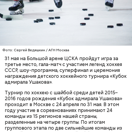
— Кубок адмирала Ушакова объединяет команды
из разных регионов страны. Турнир выстроен как
открытая, «народная» площадка, где у каждого
есть шанс проявить себя вне зависимости от
статуса команды. Здесь важны не громкие
Фото: Сергей Ведяшкин / АГН Москва
ХОККЕЙ
ДЕТИ
названия, а уровень игры, характер и желание
31 мая на Большой арене ЦСКА пройдут игра за
расти. Именно такой подход делает соревнования
третье место, гала-матч с участием легенд хоккея
доступными, конкурентными и по-настоящему
СССР, шоу-программа, суперфинал и церемония
значимыми для участников, — отметили
награждения детского хоккейного турнира «Кубок
организаторы турнира.
адмирала Ушакова».
Турнир по хоккею с шайбой среди детей 2015–
2016 годов рождения «Кубок адмирала Ушакова»
проходит в Москве с 24 апреля по 31 мая. В этом
году участие в соревнованиях принимают 24
команды из 15 регионов нашей страны,
разделeнные на четыре группы. По итогам
группового этапа по две сильнейшие команды из