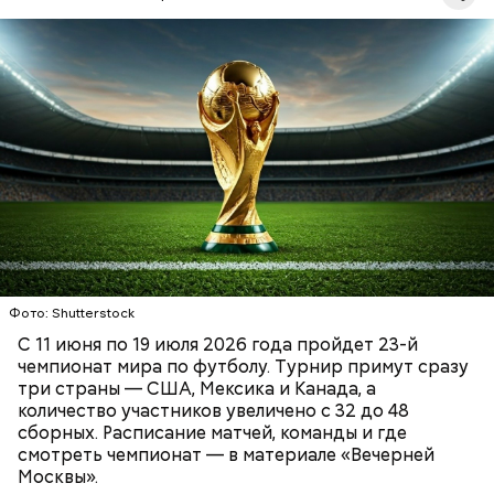
ЧМ-2026 стартует 11 июня матчем открытия на
стадионе «Ацтека» в Мехико (сборная Мексики —
сборная ЮАР), а завершится финалом 19 июля на
стадионе Metlife Stadium в американском городе
Ист-Ратерфорд.
ФУТБОЛ
ФИФА
ЧЕМПИОНАТ МИРА ПО ФУТБОЛУ
Фото: Shutterstock
С 11 июня по 19 июля 2026 года пройдет 23-й
чемпионат мира по футболу. Турнир примут сразу
три страны — США, Мексика и Канада, а
количество участников увеличено с 32 до 48
сборных. Расписание матчей, команды и где
смотреть чемпионат — в материале «Вечерней
Москвы».