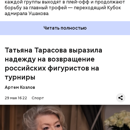
каждой группы выходят в плей-офф и продолжают
борьбу за главный трофей — переходящий Кубок
адмирала Ушакова.
Читать полностью
Татьяна Тарасова выразила
28 мая министр спорта России Михаил Дегтярев
сообщил, что дисциплинарный совет
надежду на возвращение
Международной федерации хоккея
аннулировал
решение о недопуске
российских спортсменов к
российских фигуристов на
соревнованиям в сезоне-2026/27. Он уточнил, что в
турниры
представленных организацией аргументах и
отчетах не было достаточных оснований для
Артем Козлов
продления отстранения хоккеистов страны по
якобы соображениям безопасности.
29 мая 16:22
Спорт