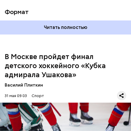
Формат
Читать полностью
В Москве пройдет финал
детского хоккейного «Кубка
адмирала Ушакова»
Василий Плиткин
Турнир проходил на ледовой арене «Южный лeд»,
а решающие матчи — на Малой и Большой аренах
31 мая 09:03
Спорт
ЦСКА.