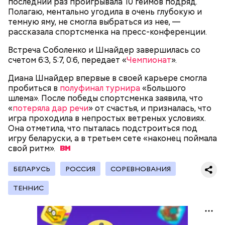
последний раз проигрывала 10 геймов подряд.
Полагаю, ментально угодила в очень глубокую и
темную яму, не смогла выбраться из нее, —
рассказала спортсменка на пресс-конференции.
Встреча Соболенко и Шнайдер завершилась со
счетом 6:3, 5:7, 0:6, передает «
Чемпионат
».
Диана Шнайдер впервые в своей карьере смогла
пробиться в
полуфинал турнира
«Большого
шлема». После победы спортсменка заявила, что
«
потеряла дар речи
» от счастья, и призналась, что
игра проходила в непростых ветреных условиях.
Она отметила, что пыталась подстроиться под
игру беларуски, а в третьем сете «наконец поймала
свой
ритм».
Фото: Shutterstock
Групповой этап: 11 июня — 27 июня.
БЕЛАРУСЬ
РОССИЯ
СОРЕВНОВАНИЯ
1/16 финала: 28 июня — 3 июля.
1/8 финала: 4–7 июля.
ТЕННИС
Четвертьфиналы: 9–11 июля.
Полуфиналы: 14–15 июля.
Матч за третье место: 18 июля.