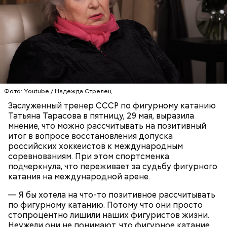
Она добавила, что российским спортсменам
остается только «ждать и надеяться», передает
РИА Новости
.
Фото: Youtube / Надежда Стрелец
ХОККЕЙ
ФИГУРНОЕ КАТАНИЕ
ТАТЬЯНА ТАРАСОВА
ТРЕНЕРЫ
Заслуженный тренер СССР по фигурному катанию
Татьяна Тарасова в пятницу, 29 мая, выразила
мнение, что можно рассчитывать на позитивный
итог в вопросе восстановления допуска
российских хоккеистов к международным
соревнованиям. При этом спортсменка
подчеркнула, что переживает за судьбу фигурного
катания на международной арене.
— Я бы хотела на что-то позитивное рассчитывать
по фигурному катанию. Потому что они просто
стопроцентно лишили наших фигуристов жизни.
Неужели они не понимают, что фигурное катание