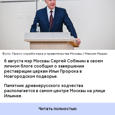
РЕСТАВРАЦИЯ
ЦЕРКОВЬ
МОСКВА
СЕРГЕЙ СОБЯНИН
Ранее он сообщил, что 16 столичных учеников 5–7-х
классов
стали победителями
, еще 17 получили
дипломы призеров на всероссийском конкурсе
«Большая перемена».
Фото: Пресс-служба мэра и правительства Москвы / Максим Мишин
6 августа мэр Москвы Сергей Собянин в своем
личном блоге сообщил о завершении
реставрации церкви Ильи Пророка в
Новгородском подворье.
Памятник древнерусского зодчества
располагается в самом центре Москвы на улице
Ильинке.
Читать полностью