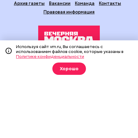
Архив газеты
Вакансии
Команда
Контакты
Правовая информация
Используя сайт vm.ru, Вы соглашаетесь с
использованием файлов cookie, которые указаны в
Политике конфиденциальности
Издание создано при финансовой поддержке Департамента
средств массовой информации и рекламы города Москвы.
Хорошо
На сайте применяются рекомендательные технологии
(информационные технологии предоставления информации
на основе сбора, систематизации и анализа сведений,
относящихся к предпочтениям пользователей сети
«Интернет», находящихся на территории Российской
Федерации).
Сетевое издание "Вечерняя Москва" (18+) зарегистрировано
в Федеральной службе по надзору в сфере связи,
информационных технологий и массовых коммуникаций
(Роскомнадзор). Свидетельство о регистрации ЭЛ № ФС 77 -
90524 от 09.12.2025. Учредитель: АО "Редакция газеты
"Вечерняя Москва". Главный редактор
vm.ru
: Александр
Геннадьевич Глуходедов. Адрес редакции: 127015, г.Москва,