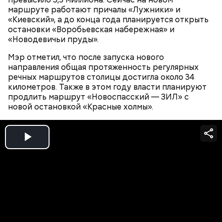
Мэр наградил победителей в 12 номинациях. Так,
маршруте работают причалы «Лужники» и
лучшими объектами метрополитена и
«Киевский», а до конца года планируется открыть
железнодорожного транспорта признали станции
остановки «Воробьевская набережная» и
«Вавиловская», «Академическая», «Крымская» и
«Новодевичьи пруды».
«ЗИЛ» Троицкой линии метро. Победу в
номинации «Лучшее искусственное сооружение»
Мэр отметил, что после запуска нового
присудили мосту Академика Королева. Большой
направления общая протяженность регулярных
лыжный трамплин на Воробьевых горах — лучший
речных маршрутов столицы достигла около 34
строительный объект.
километров. Также в этом году власти планируют
продлить маршрут «Новоспасский — ЗИЛ» с
новой остановкой «Красные холмы».
Мэр наградил лауреатов ежегодного конкурса
«Лучший реализованный проект в области
Play
строительства». В 2026 году по итогам
голосования членов городской конкурсной
Video
комиссии в финал вышли 35 проектов,
реализованных в 2025 году. Проектом года
признали Национальный космический центр имени
первой в мире женщины-космонавта В. В.
Терешковой.