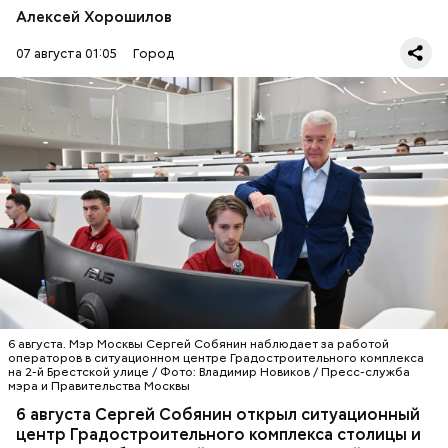
Алексей Хорошилов
07 августа 01:05
Город
Специалисты выполнили вычинку, то есть замену,
В нем разместились службы мониторинга
кирпича, сохраняя историческую систему кладки
строительных объектов Москвы и центр
16 века, и укрепили конструкции. Над кровлей
управления чрезвычайными ситуациями на
работали по большей части вручную, восстановили
стройплощадках. Отсюда будут контролироваться
позолоту на крестах и куполах. За последние 15 лет
все стройки столицы — сегодня их около 1,7
СТРОИТЕЛЬСТВО
МОСКВА
в Москве привели в порядок 117 объектов
тысячи.
СЕРГЕЙ СОБЯНИН
религиозного значения.
6 августа. Мэр Москвы Сергей Собянин наблюдает за работой
операторов в ситуационном центре Градостроительного комплекса
на 2-й Брестской улице / Фото: Владимир Новиков / Пресс-служба
мэра и Правительства Москвы
6 августа Сергей Собянин открыл ситуационный
центр Градостроительного комплекса столицы и
— Кропотливая работа по сохранению памятника