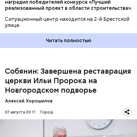
наградил победителей конкурса «Лучший
заняла шесть лет. Трудились реставраторы
реализованный проект в области строительства».
различных специальностей: каменщики, столяры,
специалисты по фасадным работам и отделке, —
Ситуационный центр находится на 2-й Брестской
отметил Сергей Собянин.
улице.
Читать полностью
Собянин: Завершена реставрация
церкви Ильи Пророка на
Новгородском подворье
Алексей Хорошилов
07 августа 00:11
Город
Недавно храм отметил свое 500-летие.