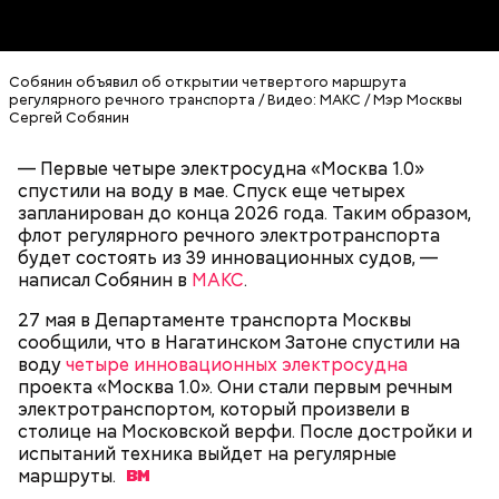
Собянин объявил об открытии четвертого маршрута
регулярного речного транспорта / Видео: МАКС / Мэр Москвы
Сергей Собянин
Сергей Собянин подчеркнул, что, несмотря на
— Первые четыре электросудна «Москва 1.0»
сложности, все задуманное будет выполнено.
спустили на воду в мае. Спуск еще четырех
Город активно строит метро, дороги и развязки.
запланирован до конца 2026 года. Таким образом,
По новым стандартам создаются объекты
флот регулярного речного электротранспорта
здравоохранения и образования.
будет состоять из 39 инновационных судов, —
написал Собянин в
МАКС
.
27 мая в Департаменте транспорта Москвы
сообщили, что в Нагатинском Затоне спустили на
воду
четыре инновационных электросудна
— Это не только узкопрофессиональный праздник,
проекта «Москва 1.0». Они стали первым речным
но не побоюсь сказать, что это общегородской и
электротранспортом, который произвели в
общенациональный праздник. Все, что мы видим
столице на Московской верфи. После достройки и
вокруг, что построено до нас, — построено
испытаний техника выйдет на регулярные
строителями. То, что построено сегодня и будет
маршруты.
жить в веках, создается вашими руками. От того,