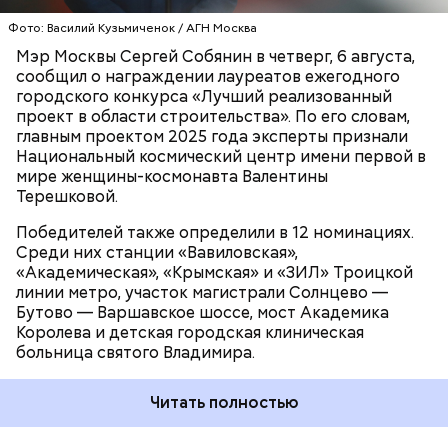
детских и юношеских фильмов имени Горького,
Дом русского бильярда «Москва», офисный
Фото: Василий Кузьмиченок / АГН Москва
МОСКВА
РОССИЯ
СЕРГЕЙ СОБЯНИН
комплекс ICITY, Технополис модульного
Мэр Москвы Сергей Собянин в четверг, 6 августа,
домостроения и крупномодульный дом на улице
сообщил о награждении лауреатов ежегодного
Гарибальди.
городского конкурса «Лучший реализованный
проект в области строительства». По его словам,
главным проектом 2025 года эксперты признали
Национальный космический центр имени первой в
мире женщины-космонавта Валентины
Терешковой.
Победителей также определили в 12 номинациях.
Среди них станции «Вавиловская»,
«Академическая», «Крымская» и «ЗИЛ» Троицкой
линии метро, участок магистрали Солнцево —
Бутово — Варшавское шоссе, мост Академика
Королева и детская городская клиническая
больница святого Владимира.
Читать полностью