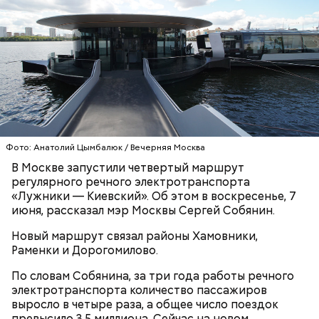
КСТАТИ
Фото: Анатолий Цымбалюк / Вечерняя Москва
В Москве запустили четвертый маршрут
регулярного речного электротранспорта
«Лужники — Киевский». Об этом в воскресенье, 7
июня, рассказал мэр Москвы Сергей Собянин.
Новый маршрут связал районы Хамовники,
Раменки и Дорогомилово.
По словам Собянина, за три года работы речного
электротранспорта количество пассажиров
выросло в четыре раза, а общее число поездок
превысило 3,5 миллиона. Сейчас на новом