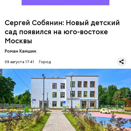
Сергей Собянин: Новый детский
сад появился на юго-востоке
Москвы
Роман Камшин
09 августа 17:41
Город
В детском саду оборудованы
многофункциональные физкультурный и
музыкальный залы, кабинет для развивающих
занятий, медицинские помещения и пищеблок.
РАЙОН ВЫХИНО-ЖУЛЕБИНО
МОСКВА
СЕРГЕЙ СОБЯНИН
ДЕТСКИЕ САДЫ
6 августа инсталляцию в форме гигантской