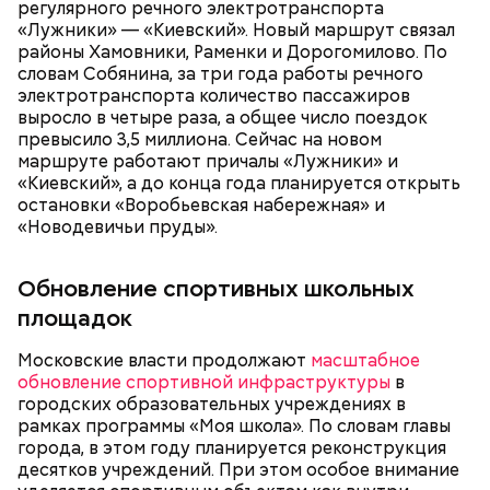
регулярного речного электротранспорта
«Лужники» — «Киевский». Новый маршрут связал
районы Хамовники, Раменки и Дорогомилово. По
словам Собянина, за три года работы речного
электротранспорта количество пассажиров
выросло в четыре раза, а общее число поездок
превысило 3,5 миллиона. Сейчас на новом
Также Собянин рассказал, что в Молжаниновском
маршруте работают причалы «Лужники» и
районе стартовало строительство
«Киевский», а до конца года планируется открыть
образовательного комплекса на 1050 учеников.
остановки «Воробьевская набережная» и
Новая школа
расположится на 2-й улице Новоселки
«Новодевичьи пруды».
в составе жилого комплекса.
Обновление спортивных школьных
площадок
Московские власти продолжают
масштабное
обновление спортивной инфраструктуры
в
городских образовательных учреждениях в
рамках программы «Моя школа». По словам главы
города, в этом году планируется реконструкция
десятков учреждений. При этом особое внимание