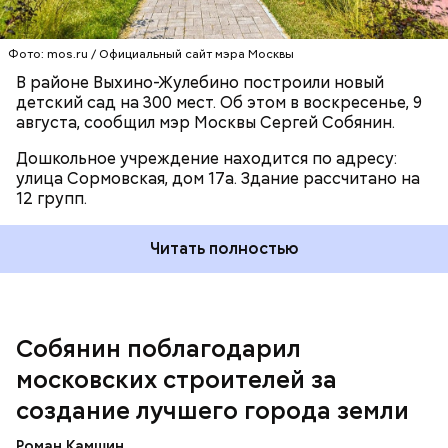
строительной каски
запустили по Москве-реке
от
акватории Южного речного порта. Конструкция
выполнена в фирменных цветах столичного
Фото: mos.ru / Официальный сайт мэра Москвы
градостроительного комплекса и украшена
логотипом «70 лет Дню строителя».
В районе Выхино-Жулебино построили новый
детский сад на 300 мест. Об этом в воскресенье, 9
августа, сообщил мэр Москвы Сергей Собянин.
Дошкольное учреждение находится по адресу:
улица Сормовская, дом 17а. Здание рассчитано на
12 групп.
Президент России Владимир Путин
также
поздравил работников
строительной отрасли с
Читать полностью
профессиональным праздником. Российский лидер
поблагодарил строителей, которые работают в
пострадавших от террористических атак
регионах. Путин подчеркнул, что они делают все
необходимое для восстановления нормальной
Собянин поблагодарил
жизни, проявляя мужество и самоотверженность.
Он пожелал сотрудникам строительной отрасли
московских строителей за
новых успехов и свершений.
создание лучшего города земли
Недавно шесть жилых домов совокупной
Роман Камшин