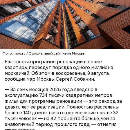
В программу реновации включено 5176 зданий.
Это примерно 350 тысяч квартир с общей
площадью 16,4 миллиона квадратных метров.
Процесс переселения коснется около 290 тысяч
жителей города. Ожидается, что к концу года это
СТРОИТЕЛЬСТВО
МОСКВА
число превысит 300 тысяч.
СЕРГЕЙ СОБЯНИН
РЕНОВАЦИЯ
Фото: mos.ru / Официальный сайт мэра Москвы
Благодаря программе реновации в новые
квартиры переедут порядка одного миллиона
москвичей. Об этом в воскресенье, 9 августа,
сообщил мэр Москвы Сергей Собянин.
— За семь месяцев 2026 года введено в
эксплуатацию 734 тысячи квадратных метров
жилья для программы реновации — это рекорд за
девять лет ее реализации. Полностью расселены
больше 140 домов, начато переселение свыше 32
тысяч человек — на 82 процента больше, чем за
аналогичный период прошлого года, — отметил