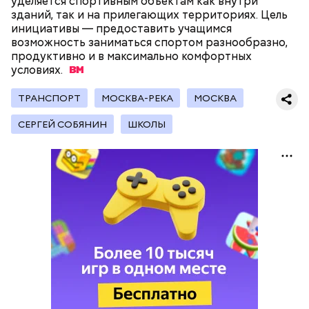
уделяется спортивным объектам как внутри
6 августа мэр Москвы открыл Ситуационный
зданий, так и на прилегающих территориях. Цель
центр
градостроительного комплекса столицы
и
инициативы — предоставить учащимся
вручил награды победителям ежегодного конкурса
возможность заниматься спортом разнообразно,
«Лучший реализованный проект в области
продуктивно и в максимально комфортных
строительства».
условиях.
ТРАНСПОРТ
МОСКВА-РЕКА
МОСКВА
СЕРГЕЙ СОБЯНИН
ШКОЛЫ
— На каждом из трех этажей свой цвет отделки, а
интерьеры украшают графические рисунки птиц.
На территории детского сада оборудовали
игровое пространство для групп и две
спортивные площадки, — написал мэр у себя в
канале в
МАКС
.