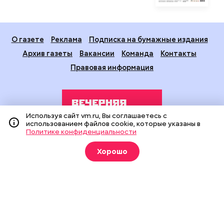
О газете
Реклама
Подписка на бумажные издания
Архив газеты
Вакансии
Команда
Контакты
Правовая информация
Используя сайт vm.ru, Вы соглашаетесь с
использованием файлов cookie, которые указаны в
Политике конфиденциальности
Издание создано при финансовой поддержке Департамента
Хорошо
средств массовой информации и рекламы города Москвы.
На сайте применяются рекомендательные технологии
(информационные технологии предоставления информации
на основе сбора, систематизации и анализа сведений,
относящихся к предпочтениям пользователей сети
«Интернет», находящихся на территории Российской
Федерации).
Сетевое издание "Вечерняя Москва" (18+) зарегистрировано