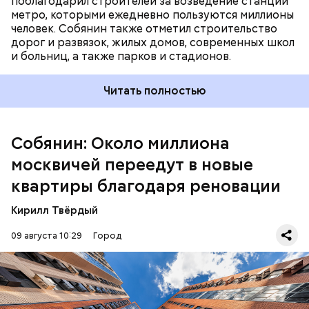
поблагодарил строителей за возведение станций
метро, которыми ежедневно пользуются миллионы
человек. Собянин также отметил строительство
дорог и развязок, жилых домов, современных школ
и больниц, а также парков и стадионов.
Читать полностью
Благодаря внедрению современных строительных
технологий, включая крупномодульное
Собянин: Около миллиона
домостроение, средний срок строительства жилья
сократился с 14–16 до 12–14 месяцев.
москвичей переедут в новые
квартиры благодаря реновации
Кирилл Твёрдый
09 августа 10:29
Город