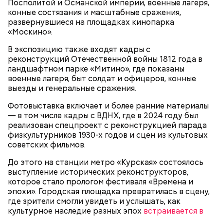
Москве в Центральном парке культуры и отдыха
Посполитой и Османской империи, военные лагеря,
имени Максима Горького прошла I Всесоюзная
конные состязания и масштабные сражения,
олимпиада самодеятельного искусства, которая
развернувшиеся на площадках кинопарка
завершилась грандиозным музыкальным
«Москино».
праздником. В нем приняло участие свыше пяти
— Сначала на плату наносят гравировку —
В экспозицию также входят кадры с
тысяч человек из самодеятельных хоровых и
торговый знак производителя. После этого плата
Сергей Собянин рассказал, что на
реконструкций Отечественной войны 1812 года в
музыкальных коллективов.
территории ОЭЗ «Технополис
Интернет будущего: как в Москве
отправляется на роботизированную линию, где на
ландшафтном парке «Митино», где показаны
Москва» планируется открыть 25
создают самые быстрые чипы
нее наносится термопаста и устанавливаются
новых производств
военные лагеря, быт солдат и офицеров, конные
необходимые детали, — поясняет Антонов.
выезды и генеральные сражения.
С приходом советской власти музыкальные
Фотовыставка включает и более ранние материалы
мероприятия стали проводиться под эгидой
— в том числе кадры с ВДНХ, где в 2024 году был
государства, а не частных лиц. Например, те же
реализован спецпроект с реконструкцией парада
Новаторская, Воронцовский парк, 3
«Музыкальные выставки» в 1919 году
физкультурников 1930-х годов и сцен из культовых
Здесь автоматизировано буквально все, включая и
организовывались уже профсоюзом композиторов
советских фильмов.
«холодильник» — так сотрудники в шутку
и музыкальным отделом Наркомпроса РСФСР. В
До этого на станции метро «Курская» состоялось
называют большой шкаф, в котором хранится
отличие от дореволюционных, на новых
выступление исторических реконструкторов,
паяльная паста. Специалист на сенсорном экране
«Выставках» звучали произведения только
которое стало прологом фестиваля «Времена и
устанавливает температуру камеры хранения
советских музыкантов.
эпохи». Городская площадка превратилась в сцену,
материала. Причем для каждой камеры можно
где зрители смогли увидеть и услышать, как
установить свою температуру. Пара нажатий, и в
культурное наследие разных эпох
нужное время аппарат выдает материал с
встраивается в