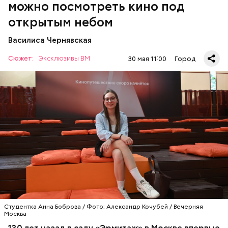
можно посмотреть кино под
открытым небом
Василиса Чернявская
Сюжет:
Эксклюзивы ВМ
30 мая 11:00
Город
Спустя 130 лет кино для москвичей стало обычным
делом. Одним из первых кинотеатров под
открытым небом в этом сезоне заработал ярко-
оранжевый шатер на Северном речном вокзале.
КИНО
МОСКВА
КИНОТЕАТРЫ
Студентка Анна Боброва / Фото: Александр Кочубей / Вечерняя
Москва