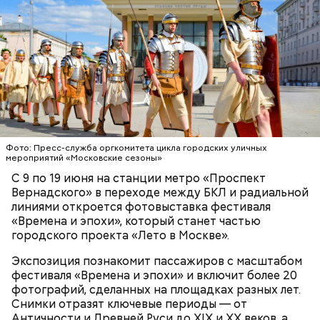
хоровая, джазовая и народная музыка, а также
проводились специальные концерты для детей.
Фото: Пресс-служба оргкомитета цикла городских уличных
мероприятий «Московские сезоны»
С 9 по 19 июня на станции метро «Проспект
Вернадского» в переходе между БКЛ и радиальной
Кинопарк «Москино» / Фото: Пресс-служба Московского
линиями откроется фотовыставка фестиваля
кинокластера
Ювелирная точность
«Времена и эпохи», который станет частью
Расцвет фестивальной культуры пришелся на
Фото: РИА Новости
городского проекта «Лето в Москве».
период хрущевской оттепели. Например, в 1962
году прошел московский фестиваль
Экспозиция познакомит пассажиров с масштабом
импровизационной джазовой музыки «Джаз-62».
фестиваля «Времена и эпохи» и включит более 20
За три дня на мероприятии выступили 15
фотографий, сделанных на площадках разных лет.
коллективов, которые боролись за серьезную
Есть и новинки
Снимки отразят ключевые периоды — от
награду — возможность представлять свою
Античности и Древней Руси до XIX и XX веков, а