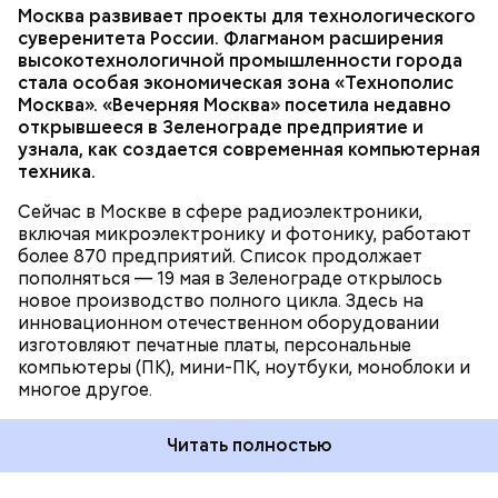
Москва развивает проекты для технологического
Масленицу, в Пасхальную и Троицкую недели — и
Фото: public domain
ТЕХНОЛОГИИ
МОСКВА
суверенитета России. Флагманом расширения
представляли собой грандиозные праздники под
ПРОМЫШЛЕННОСТЬ
высокотехнологичной промышленности города
открытым небом — с музыкой и театральными
ТЕХНОПОЛИС «МОСКВА»
стала особая экономическая зона «Технополис
представлениями. В Москве главной площадкой для
Москва». «Вечерняя Москва» посетила недавно
таких «фестивалей» долгое время был Новинский
открывшееся в Зеленограде предприятие и
бульвар, а затем — Девичье поле. В программу
узнала, как создается современная компьютерная
мероприятий входили не только музыкальные
техника.
выступления, но и комические пьесы, кукольные
Позднее им на смену пришли шарманщики. Их
представления и многое другое.
стало особенно много после Отечественной войны
Сейчас в Москве в сфере радиоэлектроники,
Речной вокзал, Ленинградское ш., 51
1812 года. В тот период они были такой же
включая микроэлектронику и фотонику, работают
неотъемлемой частью городской жизни, как и
более 870 предприятий. Список продолжает
скоморохи до них. Монотонные и печальные звуки
пополняться — 19 мая в Зеленограде открылось
шарманки можно было услышать в самых
новое производство полного цикла. Здесь на
оживленных местах города: на Арбате, Тверской,
инновационном отечественном оборудовании
Пресне и в Хамовниках. Вокруг них всегда
изготовляют печатные платы, персональные
собирались толпы.
компьютеры (ПК), мини-ПК, ноутбуки, моноблоки и
многое другое.
Читать полностью
В Москве скоморохи были настолько заметной
частью городской жизни, что в районе