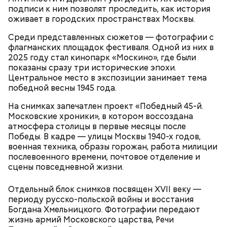
страну на престижном джазовом фестивале в
подписи к ним позволят проследить, как история
Варшаве.
оживает в городских пространствах Москвы.
Среди представленных сюжетов — фотографии с
флагманских площадок фестиваля. Одной из них в
2025 году стал кинопарк «Москино», где были
показаны сразу три исторические эпохи.
Центральное место в экспозиции занимает тема
— Каждый вечер тысячи человек проходят сквозь
победной весны 1945 года.
двери парка культуры и отдыха... Пляшет шофер,
пляшет счетовод. Фрезеровщица подтягивает
Далее следует запайка выводных элементов.
На снимках запечатлен проект «Победный 45-й.
припев песни. И вот уже весь круг поет «Армию
Простыми словами, плату помещают в устройство,
Московские хроники», в котором воссоздана
Буденного», набирая полной грудью свежий, чуть
где циркулирует нагретая жидкость, похожая на
атмосфера столицы в первые месяцы после
влажный воздух, — писала «Вечерняя Москва» в
вулканическую лаву. Она накрепко запаивает плату.
Победы. В кадре — улицы Москвы 1940-х годов,
1932 году о подготовке к олимпиаде.
военная техника, образы горожан, работа милиции
Летний кинотеатр в усадьбе Воронцово
послевоенного времени, почтовое отделение и
расположился у центральной аллеи. На большом
сцены повседневной жизни.
экране можно будет посмотреть ленты для всей
семьи. Вход свободный, важно следить за
Отдельный блок снимков посвящен XVII веку —
актуальным расписанием.
периоду русско-польской войны и восстания
В 1930-е визитной карточкой эпохи стали смотры
Богдана Хмельницкого. Фотографии передают
народных талантов. Например, в 1932 году в
жизнь армий Московского царства, Речи