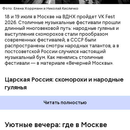
ФЕСТИВАЛИ
вокзала подобрали на четыре месяца. Доступ на
Фото: Елена Хоррманн и Николай Кисличко
сеансы бесплатный, нужна только регистрация. Мы
хотим, чтобы на такие площадки приходило как
18 и 19 июля в Москве на ВДНХ пройдет VK Fest
можно больше семей — с детьми, с питомцами,
2026. Столичные музыкальные фестивали прошли
чтобы они интересно и с удовольствием
длинный многовековой путь: народные гулянья и
проводили время в городе, — заключил он.
выступления скоморохов стали прообразом
современных фестивалей, в СССР были
Фото: public domain
распространены смотры народных талантов, а в
постсоветской России случился настоящий
музыкальный бум. Как менялись столичные
фестивали — в материале «Вечерней Москвы».
Царская Россия: скоморохи и народные
гулянья
Генеральный директор киноплатформы Николай
Буц рассказал, что показы под открытым небом
Читать полностью
позволят посетителям отправиться в сказочные
вселенные, посмотреть на спортивные арены,
исследовать авторское кино.
Уютные вечера: где в Москве