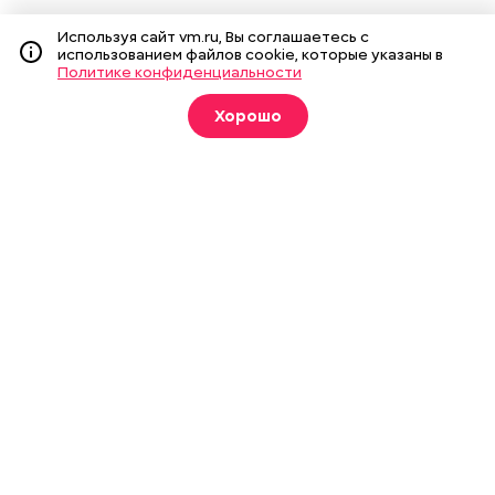
Используя сайт vm.ru, Вы соглашаетесь с
использованием файлов cookie, которые указаны в
Политике конфиденциальности
Подпишитесь на рассылку
Хорошо
Я даю
согласие
на обработку своих
персональных данных.
Новости
Вечерка ТВ
Статьи
Архив газеты
Мнения
Спецпроекты
Фотогалереи
Пресса в образовании
Подписка на печатные