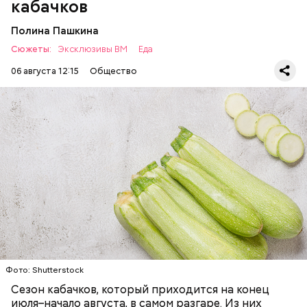
пользой для здоровья.
кабачков
Полина Пашкина
Сюжеты:
Эксклюзивы ВМ
Еда
06 августа 12:15
Общество
Ингредиенты:
— Наиболее распространенные борщ, щи, котлеты,
салаты, лаваш с творогом и сыром, пироги, омлет,
запеканка. Щавеля там везде используется
ЕДА
ОВОЩИ
РЕЦЕПТЫ
немного, поэтому никакого вреда от него не будет.
Чем разнообразнее рацион питания человека, тем
лучше. Потому что это исключает вероятность
возникновения дефицитов микроэлементов, —
заверил специалист.
Фото: Shutterstock
Фото: Shutterstock
Сезон кабачков, который приходится на конец
июля–начало августа, в самом разгаре. Из них