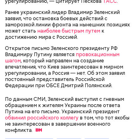
Спагетти из кабачков
урегулированию, — цитирует Пескова
ТАСС
.
Ранее украинский лидер Владимир Зеленский
заявил, что остановка боевых действий с
заморозкой линии фронта на нынешних позициях
— В дыне содержится много сахара, который
может стать
наиболее быстрым путем
к
представлен фруктозой. С одной стороны — это
достижению мира с Россией.
хорошо, потому что дает энергию. Но важно
Открытое письмо Зеленского президенту РФ
помнить, что сладкими дынями не нужно сильно
Владимиру Путину является
провокационным
увлекаться, так же как и арбузами, людям с
шагом
, который направлен на создание
сахарным диабетом и лишним весом, —
впечатления, что Киев заинтересован в мирном
подчеркнула доктор.
урегулировании, а Россия — нет. Об этом заявил
постоянный представитель Российской
Федерации при ОБСЕ Дмитрий Полянский.
По данным СМИ, Зеленский выступил с гневным
— Кабачки, порезанные кубиками, нужно легко
обращением к жителям Украины после ответа
обжарить на сковороде. К ним добавляются зелень
Путина на его письмо. Украинский президент
петрушки, чеснок, соль и оливковое масло.
обвинил российского коллегу
в том, что тот якобы
Получается очень вкусно, — поделился рецептом
не заинтересован в завершении военного
Копылов.
конфликта.