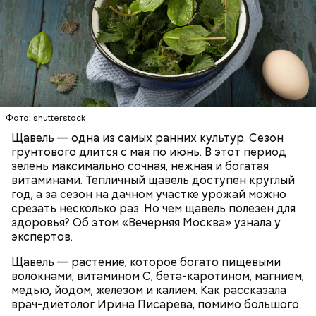
Опасность же щавеля состоит в том, что он
содержит большое количество щавелевой кислоты,
которая может способствовать образованию
Фото: shutterstock
камней в почках, объяснила диетолог.
Щавель — одна из самых ранних культур. Сезон
ЗДОРОВЬЕ
ВРАЧИ
РАСТЕНИЯ
грунтового длится с мая по июнь. В этот период
ПРОДУКТЫ
зелень максимально сочная, нежная и богатая
витаминами. Тепличный щавель доступен круглый
год, а за сезон на дачном участке урожай можно
срезать несколько раз. Но чем щавель полезен для
здоровья? Об этом «Вечерняя Москва» узнала у
экспертов.
Щавель — растение, которое богато пищевыми
волокнами, витамином С, бета-каротином, магнием,
медью, йодом, железом и калием. Как рассказала
врач-диетолог Ирина Писарева, помимо большого