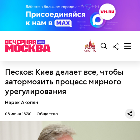
предостерегла Соломатина.
кабачок;
брынза;
растительное масло;
помидоры черри либо грунтовые.
Песков: Киев делает все, чтобы
затормозить процесс мирного
урегулирования
беременным, кормящим женщинам;
людям с ослабленной иммунной системой;
Нарек Акопян
пожилым;
детям.
08 июня 13:30
Общество