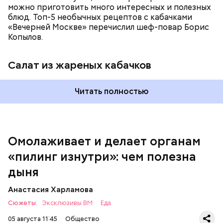
можно приготовить много интересных и полезных
блюд. Топ-5 необычных рецептов с кабачками
«Вечерней Москве» перечислил шеф-повар Борис
Вред дыни
Копылов.
Салат из жареных кабачков
А врач-эндокринолог Алексей Калинчев рассказал,
что существует множество блюд, где используют
растение.
Читать полностью
кремний — укрепляет кости, зубы, волосы и
ногти и оказывает омолаживающее действие;
витамин С — работает как антиоксидант,
иммуномодулятор, помогает выработке
соединительной ткани, улучшает тургор кожи;
Омолаживает и делает органам
клетчатка — достаточно нежная и забирает
«пилинг изнутри»: чем полезна
излишки холестерина, сахара и соли тяжелых
металлов;
дыня
фолиевая кислота (в большом количестве) —
она необходима беременным женщинам,
Анастасия Харламова
— В момент стресса он держит сосуды под
чтобы формировалась нервная трубка у
Сюжеты:
контролем и контролирует более 300 реакций
Эксклюзивы ВМ
Еда
плода. Также ее рекомендуют принимать для
нашего организма. Также положительно влияет на
снижения уровня гомоцистеина — это
05 августа 11:45
Общество