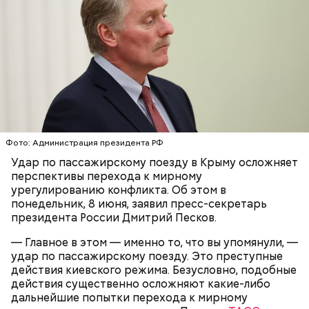
Ингредиенты:
Фото: Администрация президента РФ
Удар по пассажирскому поезду в Крыму осложняет
Ранние плоды, по словам врача, лучше не есть:
перспективы перехода к мирному
урегулированию конфликта. Об этом в
Терапевт Кондрахин назвал
понедельник, 8 июня, заявил пресс-секретарь
Чистит сосуды и защищает от
продукты и напитки, которые
президента России Дмитрий Песков.
рака: чем полезен кресс-салат
выводят токсины из организма
— Главное в этом — именно то, что вы упомянули, —
удар по пассажирскому поезду. Это преступные
действия киевского режима. Безусловно, подобные
действия существенно осложняют какие-либо
дальнейшие попытки перехода к мирному