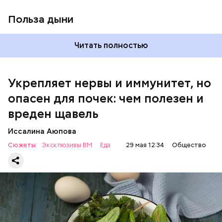
виде или припущенном на сковороде.
Польза дыни
Читать полностью
Укрепляет нервы и иммунитет, но
опасен для почек: чем полезен и
— Если человек уже болеет мочекаменной
вреден щавель
болезнью, щавель ему не рекомендуется. При
артрите, гастрите, холецистите, синдроме
Иссалина Аюпова
раздраженного кишечника, язвах и панкреатите
Сюжеты:
Эксклюзивы ВМ
Еда
29 мая 12:34
Общество
продукт тоже лучше исключить из рациона, —
предупредила врач. — Он может привести к
повышению кислотности желудка и раздражать
слизистые оболочки.