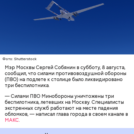
противовоздушная оборона (ПВО) за день 7
августа
ликвидировала 75 беспилотников
украинской армии над территорией России.
СПЕЦОПЕРАЦИИ
МОСКВА
СЕРГЕЙ СОБЯНИН
БЕСПИЛОТНИКИ
Фото: Shutterstock
Мэр Москвы Сергей Собянин в субботу, 8 августа,
сообщил, что силами противовоздушной обороны
(ПВО) на подлете к столице было ликвидировано
три беспилотника.
— Силами ПВО Минобороны уничтожены три
беспилотника, летевших на Москву. Специалисты
экстренных служб работают на месте падения
обломков, — написал глава города в своем канале в
МАКС
.
Губернатор Ярославской области Михаил Евраев
рассказал, что частный дом сгорел, в нескольких