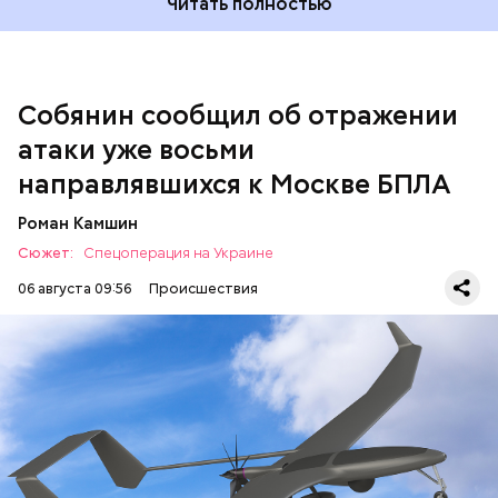
Читать полностью
многоэтажках
выбило стекла
после самой
массовой атаки БПЛА на регион.
Собянин сообщил об отражении
атаки уже восьми
направлявшихся к Москве БПЛА
Роман Камшин
Сюжет:
Спецоперация на Украине
06 августа 09:56
Происшествия
В этот же день обломки беспилотника украинской
армии
рухнули на здание
логистического
комплекса Wildberries в Тверской области. В
результате инцидента никто не пострадал.
МОСКВА
СЕРГЕЙ СОБЯНИН
БЕСПИЛОТНИКИ