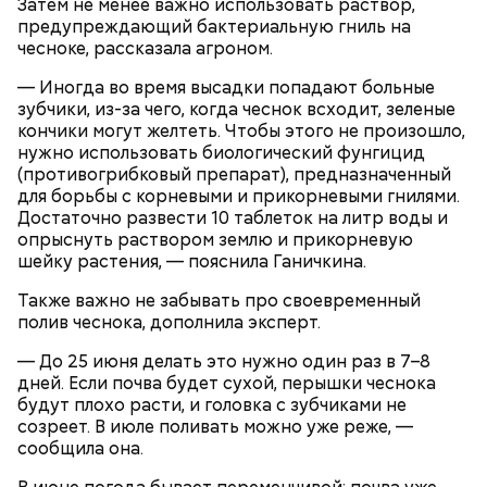
Затем не менее важно использовать раствор,
предупреждающий бактериальную гниль на
чесноке, рассказала агроном.
— Иногда во время высадки попадают больные
кабачок;
зубчики, из-за чего, когда чеснок всходит, зеленые
брынза;
кончики могут желтеть. Чтобы этого не произошло,
растительное масло;
нужно использовать биологический фунгицид
помидоры черри либо грунтовые.
(противогрибковый препарат), предназначенный
для борьбы с корневыми и прикорневыми гнилями.
День малины со сливками
Достаточно развести 10 таблеток на литр воды и
опрыснуть раствором землю и прикорневую
шейку растения, — пояснила Ганичкина.
Также важно не забывать про своевременный
беременным, кормящим женщинам;
полив чеснока, дополнила эксперт.
людям с ослабленной иммунной системой;
пожилым;
— До 25 июня делать это нужно один раз в 7–8
детям.
дней. Если почва будет сухой, перышки чеснока
будут плохо расти, и головка с зубчиками не
созреет. В июле поливать можно уже реже, —
сообщила она.