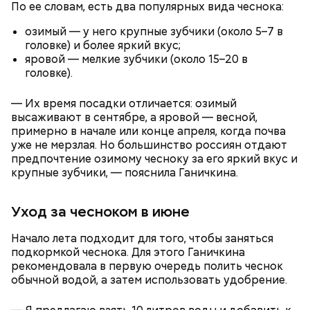
По ее словам, есть два популярных вида чеснока:
Уберут отеки и улучшат зрение:
Как приготовить домашний
объяснила, в чем заключается
диетолог Соломатина рассказала
майонез: три простых рецепта
польза сезонных овощей и
озимый — у него крупные зубчики (около 5–7 в
о пользе кабачков
фруктов
головке) и более яркий вкус;
яровой — мелкие зубчики (около 15–20 в
головке).
Как выбрать дыню
— Их время посадки отличается: озимый
высаживают в сентябре, а яровой — весной,
примерно в начале или конце апреля, когда почва
уже не мерзлая. Но большинство россиян отдают
предпочтение озимому чесноку за его яркий вкус и
крупные зубчики, — пояснила Ганичкина.
Уход за чесноком в июне
Начало лета подходит для того, чтобы заняться
Противень ставится в духовку, разогретую до 180–
подкормкой чеснока. Для этого Ганичкина
190 градусов. Спагетти из кабачка нужно запекать
рекомендовала в первую очередь полить чеснок
25–30 минут.
обычной водой, а затем использовать удобрение.