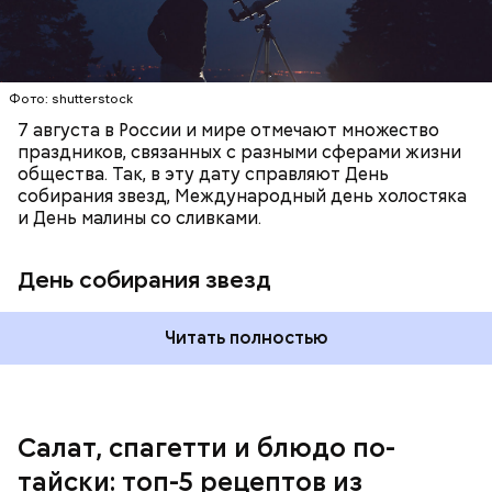
с сахарным диабетом;
лишним весом.
Фото: shutterstock
7 августа в России и мире отмечают множество
праздников, связанных с разными сферами жизни
общества. Так, в эту дату справляют День
собирания звезд, Международный день холостяка
и День малины со сливками.
кабачок;
петрушка;
День собирания звезд
чеснок;
оливковое масло;
соль.
Читать полностью
Однако диетолог предупредила: не для всех дыня
Салат, спагетти и блюдо по-
может быть полезна. В первую очередь ее стоит
тайски: топ-5 рецептов из
есть с осторожностью людям: