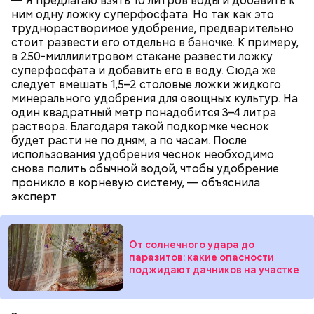
— Я предлагаю взять 10 литров воды и добавить к
ним одну ложку суперфосфата. Но так как это
Также не нужно есть дыню до корки, потому что
труднорастворимое удобрение, предварительно
именно там скапливаются нитраты. И важно
стоит развести его отдельно в баночке. К примеру,
тщательно ее мыть, чтобы не отравиться, добавила
в 250-миллилитровом стакане развести ложку
собеседница «ВМ».
суперфосфата и добавить его в воду. Сюда же
следует вмешать 1,5–2 столовые ложки жидкого
минерального удобрения для овощных культур. На
один квадратный метр понадобится 3–4 литра
раствора. Благодаря такой подкормке чеснок
— Кабачки нужно натереть длинными слайсами
будет расти не по дням, а по часам. После
(это можно сделать на специальной терке),
использования удобрения чеснок необходимо
День малины со сливками отмечается в США в
похожими на спагетти, и уложить в противень.
снова полить обычной водой, чтобы удобрение
честь вкусового сочетания этой ягоды со сливками.
Дальше нужно добавить немного растительного
проникло в корневую систему, — объяснила
В этот праздник люди едят не только малину со
масла, соль, а сверху бросить хаотично
эксперт.
сливками, но и другие десерты на основе этих
порезанную брынзу. Затем добавляются помидоры
двух ингредиентов. Их можно купить в магазине
черри или грунтовые, — рассказал шеф-повар.
или сделать самостоятельно вместе со своими
родными и близкими.
От солнечного удара до
паразитов: какие опасности
— Там может содержаться огромное количество
поджидают дачников на участке
нитратов, которое вызовет головокружение,
гипоксию и ухудшение физического состояния, —
предостерегла Соломатина.