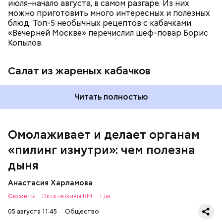
июля–начало августа, в самом разгаре. Из них
можно приготовить много интересных и полезных
блюд. Топ-5 необычных рецептов с кабачками
Вред дыни
«Вечерней Москве» перечислил шеф-повар Борис
Копылов.
Салат из жареных кабачков
кремний — укрепляет кости, зубы, волосы и
Читать полностью
ногти и оказывает омолаживающее действие;
витамин С — работает как антиоксидант,
иммуномодулятор, помогает выработке
соединительной ткани, улучшает тургор кожи;
Омолаживает и делает органам
клетчатка — достаточно нежная и забирает
«пилинг изнутри»: чем полезна
излишки холестерина, сахара и соли тяжелых
металлов;
дыня
фолиевая кислота (в большом количестве) —
она необходима беременным женщинам,
Анастасия Харламова
— В момент стресса он держит сосуды под
чтобы формировалась нервная трубка у
Сюжеты:
контролем и контролирует более 300 реакций
Эксклюзивы ВМ
Еда
плода. Также ее рекомендуют принимать для
нашего организма. Также положительно влияет на
снижения уровня гомоцистеина — это
05 августа 11:45
Общество
нервную систему, успокаивает, предотвращает
вещество вызывает микровоспаление в