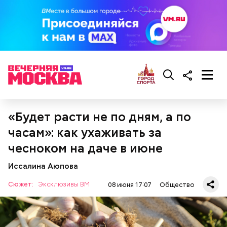
кабачок;
лук;
— Она должна приятно пахнуть. Если дыня не
растительное масло;
пахнет, значит, ее созревание ускорили или
соль, перец по вкусу;
сорвали недозревшей. Она может быть мягкой, но
свежий базилик;
будет безвкусной.
сливки жирностью 20 процентов.
«Будет расти не по дням, а по
часам»: как ухаживать за
чесноком на даче в июне
Иссалина Аюпова
Сюжет:
Эксклюзивы ВМ
08 июня 17:07
Общество