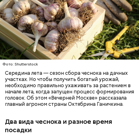
Ингредиенты:
При выборе дыни эксперт посоветовала
ориентироваться на запах:
Фото: Shutterstock
Середина лета — сезон сбора чеснока на дачных
участках. Но чтобы получить богатый урожай,
необходимо правильно ухаживать за растением в
начале лета, когда запущен процесс формирования
головок. Об этом «Вечерней Москве» рассказала
главный агроном страны Октябрина Ганичкина.
Два вида чеснока и разное время
посадки
Кабачки, тушеные с курицей
Фото: Shutterstock
Эндокринолог Куликова