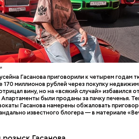
расследование. В квартире потерпевших установ
амеру видеонаблюдения. На записи попал 25-летн
их Артем Миссюра, который тайно приходил в кв
отчима и подсыпал им в еду химикаты. Также отра
его младшая сестра.
ти
усейна Гасанова приговорили к четырем годам т
 170 миллионов рублей через покупку недвижим
трицал вину, но на «всякий случай» избавился о
 Апартаменты были проданы за пачку печенья. Те
вокаты Гасанова намерены обжаловать приговор.
андально известного блогера — в материале «В
ay
deo
и розыск Гасанова