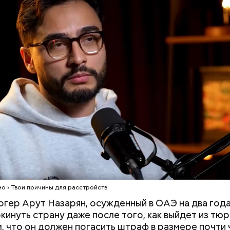
мательскую деятельность в области продажи и 
 социальных сетях. С целью сокрытия своих доход
средств от спонсоров розыгрышей, покупателей
нных курсов и прогнозов ставок на спорт Гасанов
чные лицевые счета как физического лица, а также
льные родственникам лицевые счета, — пояснили 
ой прокуратуре
.
Построю замок, тигра
Как подготовить
приручу: топ-7 самых
сентября: топ-9
интересных площадок для
которые облегч
детского досуга в Москве
школьнику
ео › Твои причины для расстройств
гер Арут Назарян, осужденный в ОАЭ на два года
кинуть страну даже после того, как выйдет из тюр
м, что он должен погасить штраф в размере почти