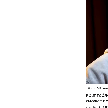
предприни
рекламы в
денежных 
мотивацио
на свои ли
подконтро
московск
Фото: VK Вид
Криптобло
сможет по
дело в то