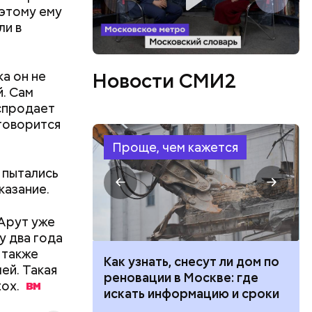
оэтому ему
ли в
ов
блей. Эти
ственными
а он не
Новости СМИ2
. Сам
аспродает
 говорится
Проще, чем кажется
 пытались
казание.
 Арут уже
у два года
 также
 100 тысяч
Как узнать, снесут ли дом по
ей. Такая
дарства при
реновации в Москве: где
tox.
ии: кто может
искать информацию и сроки
 какие нужны