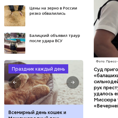
изъятой и
Цены на зерно в России
резко обвалились
Балицкий объявил траур
после удара ВСУ
Фото: Пресс-
Праздник каждый день
Суд приг
«балаших
сильнодей
рук прест
удалось е
Миссюра т
«Вечерне
Всемирный день кошек и
День собиран