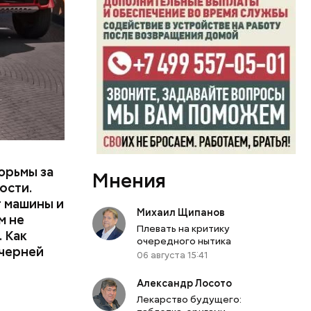
или
ий сын
артиру
вленную
юрьмы за
Мнения
ости.
т машины и
Михаил Щипанов
м не
Плевать на критику
 Как
очередного нытика
ечерней
06 августа 15:41
Александр Лосото
Лекарство будущего: