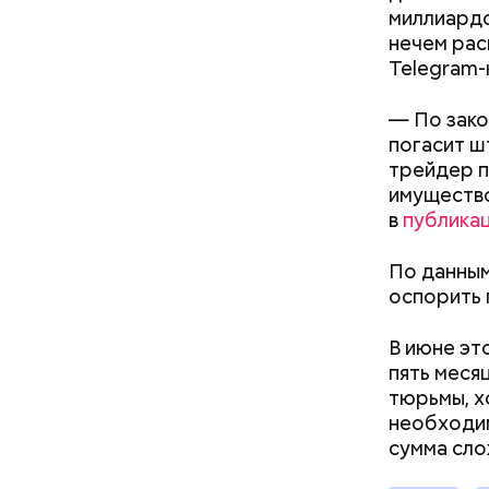
Кто ещ
миллиардо
нечем рас
Следовате
Telegram-
уклонился
деньги он
— По зако
счетами.
погасит ш
трейдер п
имущество
в
публика
По данным
оспорить 
В июне эт
пять меся
тюрьмы, х
необходи
сумма сло