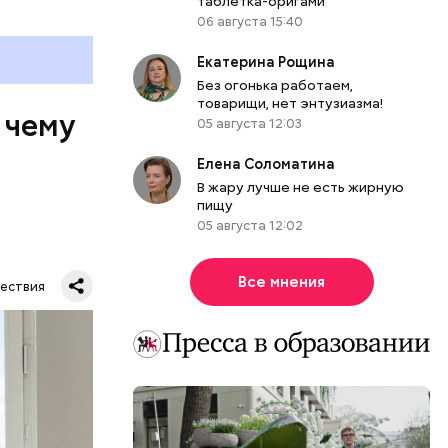
таблетка-оригами
06 августа 15:40
Екатерина Рощина
Без огонька работаем,
товарищи, нет энтузиазма!
 чему
05 августа 12:03
Елена Соломатина
В жару лучше не есть жирную
пищу
05 августа 12:02
Все мнения
ествия
тную
гли
ших
пасть в
еде,