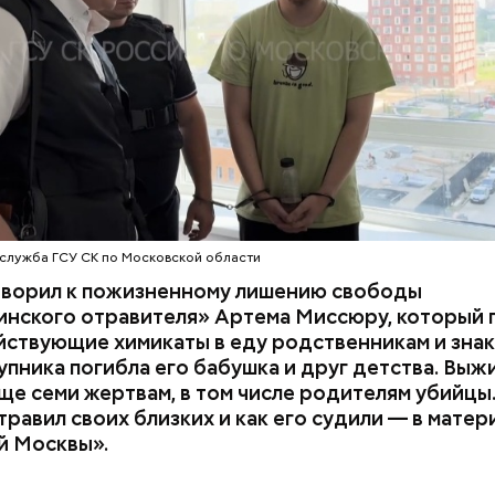
з квартиры пострадавших.
служба ГСУ СК по Московской области
оворил к пожизненному лишению свободы
инского отравителя» Артема Миссюру, который 
ствующие химикаты в еду родственникам и знак
упника погибла его бабушка и друг детства. Выж
ще семи жертвам, в том числе родителям убийцы.
равил своих близких и как его судили — в матер
й Москвы».
ия звезд и
День шевеления пальцами но