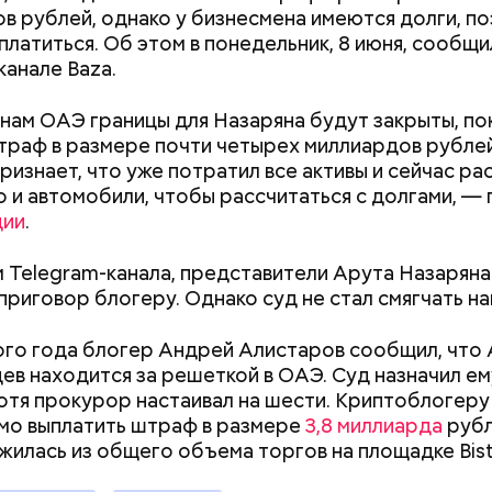
е был жертвой Миссюры
в рублей, однако у бизнесмена имеются долги, п
платиться. Об этом в понедельник, 8 июня, сообщи
ли считали, что в период с 2019 по 2021 год Гасан
канале Baza.
 от уплаты налогов на более чем 170 миллионов ру
 якобы распределил между родственниками и соб
нам ОАЭ границы для Назаряна будут закрыты, пок
траф в размере почти четырех миллиардов рублей
ризнает, что уже потратил все активы и сейчас р
 и автомобили, чтобы рассчитаться с долгами, —
ции
.
 Telegram-канала, представители Арута Назаряна
приговор блогеру. Однако суд не стал смягчать на
ого года блогер Андрей Алистаров сообщил, что
цев находится за решеткой в ОАЭ. Суд назначил ем
отя прокурор настаивал на шести. Криптоблогеру
Как поменять батареи дома и
Как получить до
мо выплатить штраф в размере
3,8 миллиарда
рубл
не получить штраф
рублей от госу
жилась из общего объема торгов на площадке
Bis
трудной ситуац
претендовать и