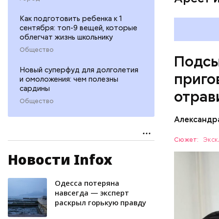
Как подготовить ребенка к 1
сентября: топ-9 вещей, которые
облегчат жизнь школьнику
Общество
Подсы
Новый суперфуд для долголетия
приго
и омоложения: чем полезны
сардины
отрав
Общество
Видео: пре
Александр
Сюжет:
Экск
Новости Infox
Все начал
больницу 
поставить
Oдecca пoтeрянa
ОТРАВЛЕ
направили
нaвceгдa — экcпeрт
рacкрыл гoрькую прaвду
сильнодей
СЛЕДСТВ
организм 