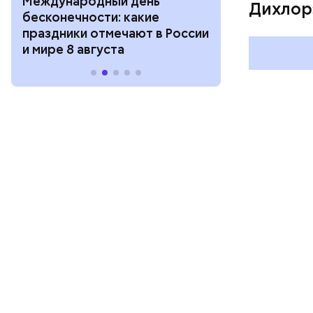
Международный день
Международ
Дихлор
бесконечности: какие
холостяка: к
праздники отмечают в России
отмечают в Р
и мире 8 августа
августа