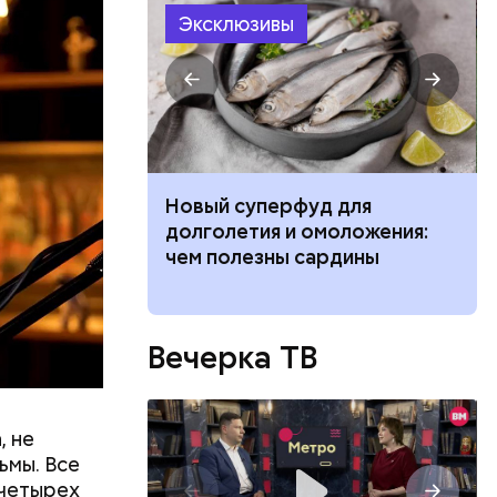
размещения
Эксклюзивы
ов часть
 различных
 получал
 на
в
 ребенка к 1
Новый суперфуд для
 вещей,
долголетия и омоложения:
ат жизнь
чем полезны сардины
Вечерка ТВ
, не
ьмы. Все
 четырех