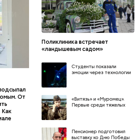
Поликлиника встречает
«ландышевым садом»
Студенты показали
эмоции через технологии
подсыпал
омым. От
«Витязь» и «Муромец».
ить
Первые среди тяжелых
 Как
иале
Пенсионер подготовил
г
День разглядывания
День книгол
выставку ко Дню Победы