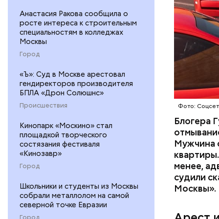
Анастасия Ракова сообщила о
росте интереса к строительным
специальностям в колледжах
Москвы
Началось 
Город
скрытую к
потерпевш
«Ъ»: Суд в Москве арестовал
гендиректоров производителя
матери и 
БПЛА «Дрон Солюшнс»
пищу ела 
Происшествия
Фото: Соцсе
Блогера Г
Кинопарк «Москино» стал
отмывание
площадкой творческого
Мужчина о
состязания фестиваля
«Кинозавр»
квартиры.
менее, ад
Город
судили ск
Pl
Школьники и студенты из Москвы
Москвы».
собрали металлолом на самой
Vi
северной точке Евразии
Арест 
Город