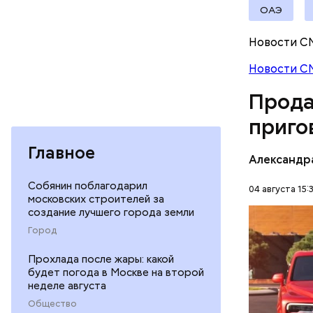
ОАЭ
Молодого 
Новости С
что плани
Новости С
посчитали
которая в
Прода
дней Мисс
приго
Фото: База
Главное
Александр
Собянин поблагодарил
04 августа 15:
московских строителей за
создание лучшего города земли
В мае 202
Город
Гусейна Г
неуплате 
НАЛОГИ
Прохлада после жары: какой
размере. 
будет погода в Москве на второй
ГАСАН ГУ
неделе августа
Общество