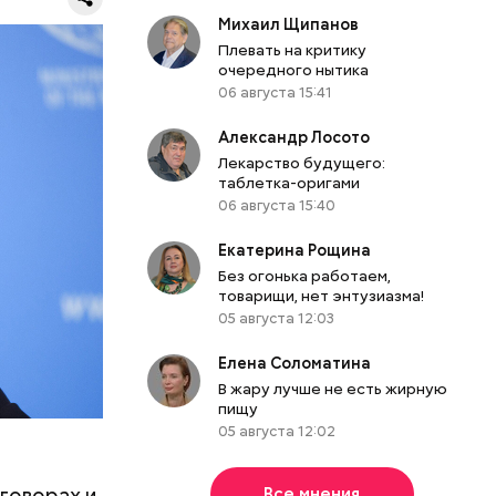
Н
ИА
Михаил Щипанов
Плевать на критику
очередного нытика
06 августа 15:41
Александр Лосото
Лекарство будущего:
таблетка-оригами
06 августа 15:40
Екатерина Рощина
Без огонька работаем,
товарищи, нет энтузиазма!
л, что
05 августа 12:03
т его
Елена Соломатина
В жару лучше не есть жирную
пищу
05 августа 12:02
еговорах и
Все мнения