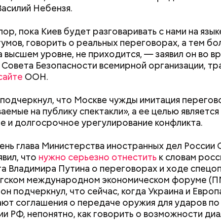
асилий Небензя.
пор, пока Киев будет разговаривать с нами на язык
тумов, говорить о реальных переговорах, а тем бо
а высшем уровне, не приходится, — заявил он во в
 Совета Безопасности всемирной организации, тр
сайте
ООН.
подчеркнул, что Москве чужды имитация перегов
аемые на публику спектакли», а ее целью является
е и долгосрочное урегулирование конфликта.
день глава Министерства иностранных дел России 
явил, что
нужно серьезно отнестить
к словам росс
а Владимира Путина о переговорах и ходе спецо
Вода за 10 тысяч: поможет ли
Людей разброс
гском международном экономическом форуме (П
японский напиток сбросить
проезжей части:
нция наблюдается с момента прихода к власти но
он подчеркнул, что сейчас, когда Украина и Европ
лишний вес
легковушка сби
ства. По итогам апрельских парламентских выборо
ют соглашения о передаче оружия для ударов по
пешеходов в Ом
обедила партия Петера Мадьяра, который сменил
и РФ, непонятно, как говорить о возможности диа
 посту премьер-министра. Новый глава правитель