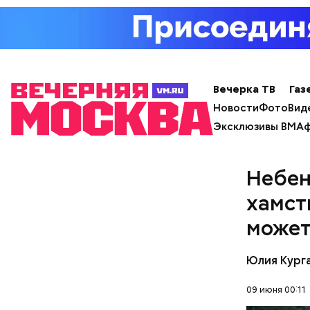
Вечерка ТВ
Газ
Новости
Фото
Вид
Эксклюзивы ВМ
Аф
Небен
хамст
може
Юлия Кург
09 июня 00:11