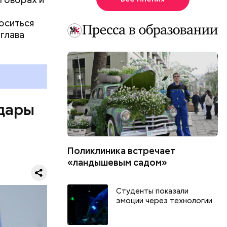
оситься
 глава
удары
Поликлиника встречает
сь без
«ландышевым садом»
 в
 Сейчас
Студенты показали
ебе, —
эмоции через технологии