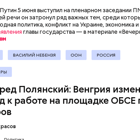
же заявил, что страна не будет поставлять оружие
Путин 5 июня выступил на пленарном заседании П
а Украину. Мадьяр на первой встрече с генсеком 
ей речи он затронул ряд важных тем, среди котор
тте после смены власти заявил, что Венгрия снова
дная политика, конфликт на Украине, экономика и
 партнером альянса
.
аявления
главы государства — в материале «Вечер
ВАСИЛИЙ НЕБЕНЗЯ
ООН
РОССИЯ
ОРЫ
ред Полянский: Венгрия изме
д к работе на площадке ОБСЕ 
ров
Путин 5 июня выступил на пленарном заседании П
ей речи он затронул ряд важных тем, среди котор
дная политика, конфликт на Украине, экономика и
красов
аявления
главы государства — в материале «Вечер
Политика