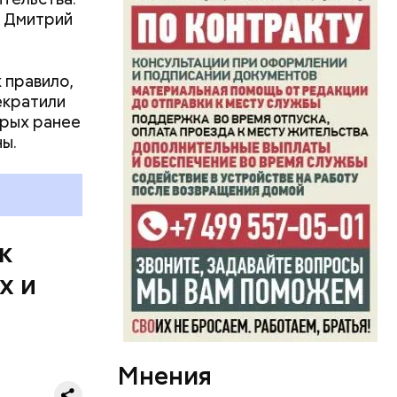
Е Дмитрий
ым и
 правило,
екратили
орых ранее
ы.
 что
из нового
к
х и
нт Путин,
Мнения
го
ов, а от