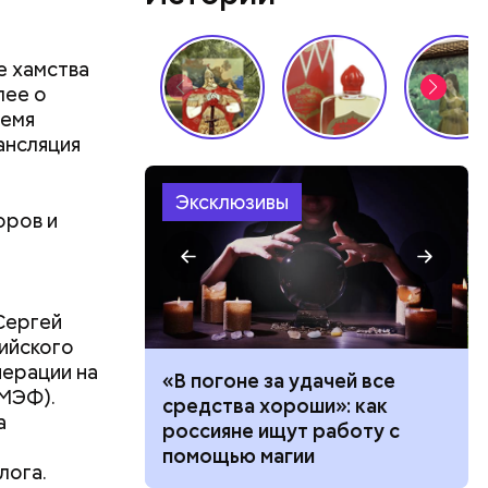
е хамства
лее о
ремя
ансляция
Эксклюзивы
оров и
Сергей
ийского
перации на
ало по
«В погоне за удачей все
МЭФ).
 как
средства хороши»: как
вого
а
ла толпу
россияне ищут работу с
в в
ске
помощью магии
 Виктора
лога.
ства