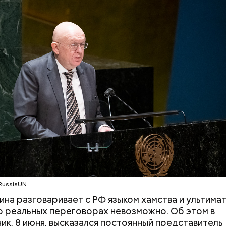
/RussiaUN
ина разговаривает с РФ языком хамства и ультима
о реальных переговорах невозможно. Об этом в
ик, 8 июня, высказался постоянный представитель