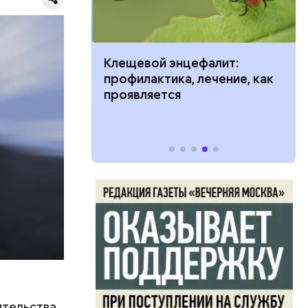
нальном
то говорит
ить развитие
Клещевой энцефалит:
йона
профилактика, лечение, как
проявляется
был
 Европа
ности
тельства.
которые