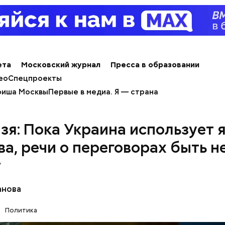
ета
Московский журнал
Пресса в образовании
ео
Спецпроекты
иша Москвы
Первые в медиа. Я — страна
зя: Пока Украина использует 
ва, речи о переговорах быть н
т
анова
Политика