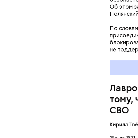
Об этом з
были дост
Полянский
президен
По словам
присоедин
блокирова
не поддер
Ранее гла
объединен
90-миллиа
беспилотн
Лавро
тому, 
СВО
— Всем на
Кирилл Тв
отвечая н
экономиче
08 июня 15:31