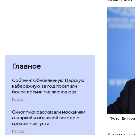
УКРАИНА
действий 
Новости
ПЕРЕГОВ
.
Главное
Собянин: Обновленную Царскую
Володин о
набережную за год посетили
такая сит
более восьми миллионов раз
слова
Tel
Город
Синоптики рассказали москвичам
о жаркой и облачной погоде с
Фото: Дмитри
грозой 7 августа
Город
К тому, ч