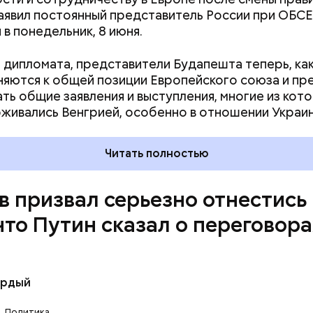
аявил постоянный представитель России при ОБС
игнуты в Анкоридже на переговорах между Путин
 в понедельник, 8 июня.
том США Дональдом Трампом.
 дипломата, представители Будапешта теперь, как
яются к общей позиции Европейского союза и пр
ть общие заявления и выступления, многие из кот
живались Венгрией, особенно в отношении Украин
ва дипломатической службы ЕС Кая Каллас заявила,
ие намерено перечислить Украине первый транш 
Читать полностью
рдного кредита в размере
5,9 миллиарда евро
на
ики уже в июне.
в призвал серьезно отнестись 
что Путин сказал о переговора
до серьезно отнестись к тому, что сказал президе
ёрдый
а вопросы в ходе Петербургского международно
ского форума. Сейчас все зависит не от переговор
Политика