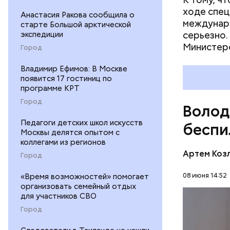
ходе спец
Анастасия Ракова сообщила о
междунар
старте Большой арктической
серьезно.
экспедиции
Министерс
Город
Владимир Ефимов: В Москве
появится 17 гостиниц по
программе КРТ
Город
Волод
Педагоги детских школ искусств
беспи
Москвы делятся опытом с
коллегами из регионов
Артем Коз
Город
— Сначала
дешевых э
08 июня 14:52
«Время возможностей» помогает
организовать семейный отдых
стагнацию
ЕВРОСОЮЗ
для участников СВО
финансиру
Город
подчеркну