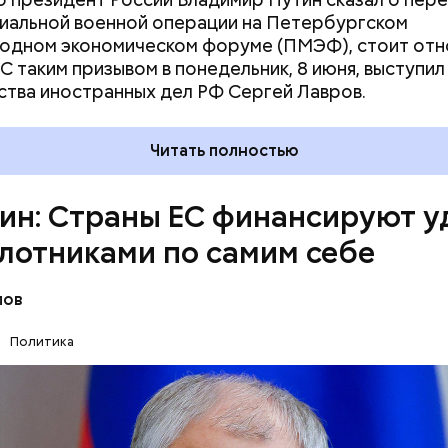
иальной военной операции на Петербургском
одном экономическом форуме (ПМЭФ), стоит отн
 С таким призывом в понедельник, 8 июня, выступил
тва иностранных дел РФ Сергей Лавров.
Читать полностью
ин: Страны ЕС финансируют 
лотниками по самим себе
лов
 разрешили взорвать «Северные потоки». Остали
нергоресурсов из России. Тем самым внесли вклад
Политика
 экономики Германии и других европейских стран.
 (ЕС)
ВЯЧЕСЛАВ ВОЛОДИН
БЕСПИЛОТНИКИ
ют удары беспилотниками фактически по самим с
л депутат.