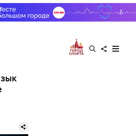
язык
е