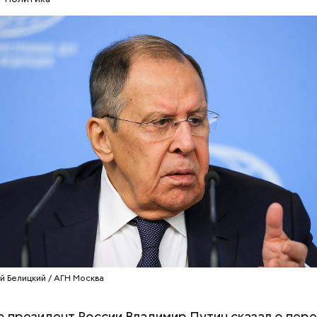
СЕРГЕЙ ЛАВРОВ
РОССИЯ
ВЛАДИМИР ПУТИ
наших героев на фронте, — приводит его слова
Р
ОРЫ
тметил, что, в случае если бы раньше кто-то сказа
уация возможна, ему вряд ли бы поверили, передае
egram
-канал.
й Белицкий / АГН Москва
то президент России Владимир Путин сказал о пер