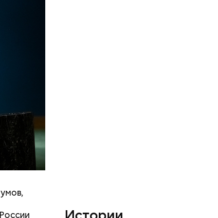
тумов,
Истории
 России