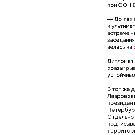
при ООН В
— До тех 
и ультима
встрече н
заседания
велась на
Дипломат 
«разыгрыв
устойчиво
В тот же 
Лавров за
президент
с опасности»:
Польза от сорняка: какие
Петербур
 начнется
витамины содержатся в
Эта тенде
Отдельно 
ится жара
крапиве и можно ли ее есть
правитель
подписыва
Венгрии п
территори
Орбана на