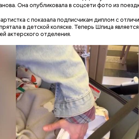
анова. Она опубликовала в соцсети фото из поездк
 артистка с показала подписчикам диплом с отличи
прятала в детской коляске. Теперь Шпица является
ей актерского отделения.
ик любви
Как подготовить ребенка к 1
Новый суперфуд
сентября: топ-9 вещей,
долголетия и о
которые облегчат жизнь
чем полезны са
школьнику