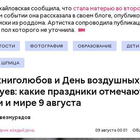
хайловская сообщила, что
стала матерью во второ
 событии она рассказала в своем блоге, опублико
иски из роддома. Артистка сопроводила публика
 пол которого не
уточнила.
ТОСТИ
ФОТОГРАФИЯ
ОБРАЗОВАНИЕ
ДЕТИ
одный день бесконечности придумал американск
А ШПИЦА
ан-Пьер Ади Феньо в 1987 году. Так как цифра в
 знак бесконечности, то и дата была выбрана «08.0
книголюбов и День воздушных
организуются тематические лекции по математике
, а также проводят выставки на тему бесконечнос
уев: какие праздники отмечаю
и и мире 9 августа
везмурадов
иголюбов проходят книжные ярмарки, выставки и
и. В библиотеках организуются поэтические вече
дник каждый день
09 августа 00:01
Об
 чтения, а писатели презентуют свои новые работ
КИ
КНИГИ
ИЗРАИЛЬ
ТРАДИЦИИ
ЕВРО