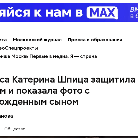
ета
Московский журнал
Пресса в образовании
ео
Спецпроекты
иша Москвы
Первые в медиа. Я — страна
са Катерина Шпица защитила
м и показала фото с
ожденным сыном
анова
Общество