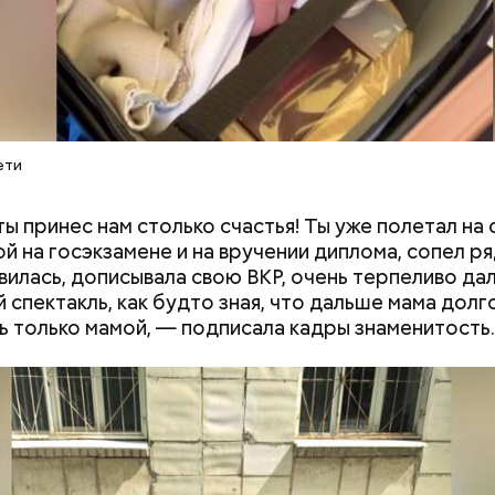
стье случается» был инициирован Тайным общест
х людей, чтобы напомнить людям, что счастье на 
 мелочах. Отпраздновать этот день можно, подели
юдьми счастливыми моментами из своей жизни.
ети
ты принес нам столько счастья! Ты уже полетал на
ушных поцелуев отмечается с 1983 года. В некото
ой на госэкзамене и на вручении диплома, сопел ря
х заведениях европейских стран в этот праздник
вилась, дописывала свою ВКР, очень терпеливо да
тся тематические вечеринки и флешмобы. Кроме 
 спектакль, как будто зная, что дальше мама долг
вать эту дату можно, отправив воздушный поцел
ь только мамой, — подписала кадры знаменитость.
человеку через социальные сети и мессенджеры.