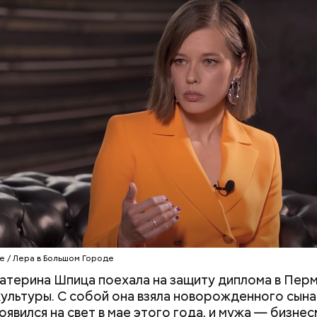
любви, или Ту бе-Ав, отмечается в Израиле как ме
я святого Валентина. Влюбленные в этот день дел
призы, дарят цветы и подарки, устраивают свидан
я в своих чувствах. Праздник уходит корнями в да
 во времена существования еврейской традиции,
адевали белые платья и водили хороводы в виногр
али себе невест.
e / Лера в Большом Городе
атерина Шпица поехала на защиту диплома в Пер
культуры. С собой она взяла новорожденного сына
оявился на свет в мае этого года, и мужа — бизне