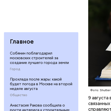
Отметить 
любимую к
Главное
Собянин поблагодарил
московских строителей за
создание лучшего города земли
Город
Междун
Прохлада после жары: какой
будет погода в Москве на второй
неделе августа
Фото: Shutter
Общество
9 августа
связанных
Анастасия Ракова сообщила о
справляют
росте интереса к строительным