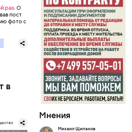
й раз
. О
вав пост
цию фото с
ий
осемь
8». В этот
 и
ти.
т в
Мнения
ра и
щество
ы.
Михаил Щипанов
ПА