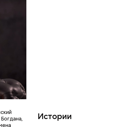
стный
ают друг
ия и
лекое
 когда
адниках, а
мский
Истории
 Богдана,
смена