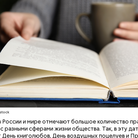
эту дату можно и самостоятельно, перечитав сво
нигу или купив новую.
ародный день бесконечности
stock
 в России и мире отмечают большое количество пр
 с разными сферами жизни общества. Так, в эту да
 День книголюбов, День воздушных поцелуев и П