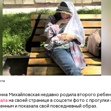
Как узнать, снесут ли дом по
Как предотврат
реновации в Москве: где
диабета
искать информацию и сроки
Счастье случается»
ети
оздушных поцелуев
нна Михайловская недавно родила второго ребен
вала
на своей странице в соцсети фото с прогулки 
нным и показала свой повседневный образ.