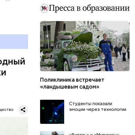
одный
ки
Поликлиника встречает
«ландышевым садом»
дународный
Студенты показали
т свою
эмоции через технологии
щество
бимое
ту
ачьи