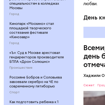
любви.
специальностям в колледжах
Москвы
Город
День к
Кинопарк «Москино» стал
площадкой творческого
состязания фестиваля
«Кинозавр»
Город
Всеми
«Ъ»: Суд в Москве арестовал
день 
гендиректоров производителя
БПЛА «Дрон Солюшнс»
отмеч
Происшествия
Хаджили О
Россияне Бобров и Соловьева
Инициатор
завоевали серебро на ЧЕ по
фонд Anim
Сюжет:
Праз
современному пятиборью
любовь и 
ПРАЗДНИ
Спорт
лакомство
открывают
ПСИХОЛО
Как подготовить ребенка к 1