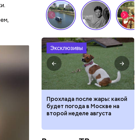
и.
ем,
Эксклюзивы
 для
Прохлада после жары: какой
моложения:
будет погода в Москве на
рдины
второй неделе августа