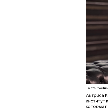
Праздник 
аналог Дн
другу сюр
признаютс
прошлое —
девушки н
юноши иск
Фото: YouTub
Актриса К
институт 
который п