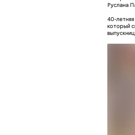
Руслана П
40-летняя
который с
выпускниц
Праздн
т все: почему
Им платят до 150 тысяч: кто
а удаление
такие организаторы
данных из
пространства и зачем они
нужны