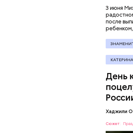
3 июня Ми
радостном
после вып
ребенком,
ЗНАМЕНИ
Междунар
КАТЕРИН
философ Ж
похожа на
День 
праздник 
философии
поцел
Росси
Хаджили О
В День кн
распродаж
Сюжет:
Праз
групповые
ПРАЗДНИ