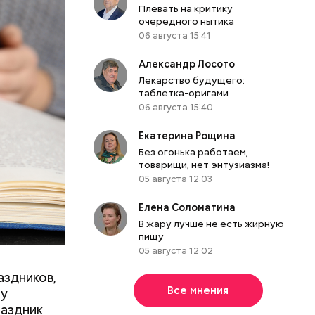
ю
Плевать на критику
очередного нытика
06 августа 15:41
Александр Лосото
Лекарство будущего:
таблетка-оригами
06 августа 15:40
Екатерина Рощина
Без огонька работаем,
товарищи, нет энтузиазма!
05 августа 12:03
Елена Соломатина
В жару лучше не есть жирную
пищу
05 августа 12:02
аздников,
Все мнения
ту
раздник