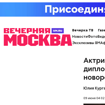
Вечерка ТВ
Газ
Новости
Фото
Вид
Эксклюзивы ВМ
Аф
Актри
дипло
новор
Юлия Кург
09 июня 04:02