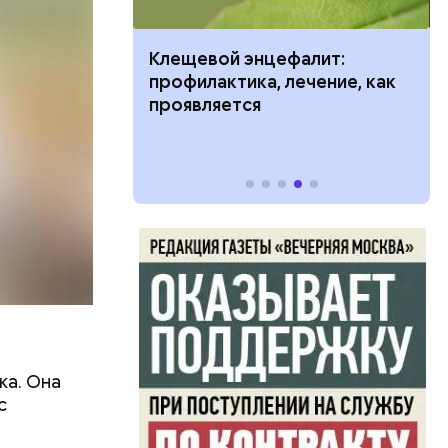
ить развитие
Клещевой энцефалит:
профилактика, лечение, как
проявляется
ка. Она
с