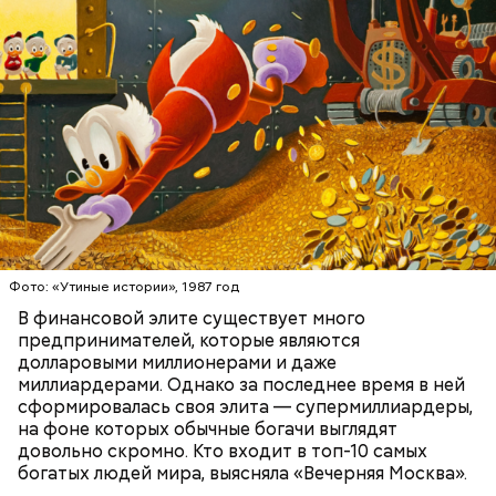
Первоначально это была сеть магазинов Zara,
которая по задумке делала качественную и
стильную одежду по доступным ценам.
БОГАТСТВО
БИЗНЕС
ПРЕДПРИНИМАТЕЛИ
МИЛЛИАРДЕРЫ
ДЕНЬГИ
Фото: «Утиные истории», 1987 год
В финансовой элите существует много
предпринимателей, которые являются
долларовыми миллионерами и даже
Фото: Shutterstock
миллиардерами. Однако за последнее время в ней
сформировалась своя элита — супермиллиардеры,
на фоне которых обычные богачи выглядят
довольно скромно. Кто входит в топ-10 самых
богатых людей мира, выясняла «Вечерняя Москва».