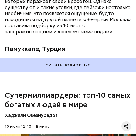
которых поражает своей красотой. Однако
существуют и такие уголки, где пейзажи настолько
необычные, что появляется ощущение, будто
находишься на другой планете. «Вечерняя Москва»
составила подборку из 10 мест с
Подход Ортеги окупил себя, и Zara со временем
завораживающими и «внеземными» видами.
стала популярна во всей Европе и США, а потом и
во всем мире. Кроме того, Inditex принадлежат
Pull&Bear, Massimo Dutti, Bershka, Stradivarius и
Памуккале, Турция
другие популярные бренды. Бизнесмен сейчас на
пенсии, но при этом продолжает контролировать
акции своей компании. Его состояние оценивается
Читать полностью
примерно в 148 миллиардов долларов.
Супермиллиардеры: топ-10 самых
богатых людей в мире
Хаджили Овезмурадов
Амансио Ортега — испанский бизнесмен, который
начинал с работы в магазине и сумел построить
10 июля 12:40
В мире
собственную компанию Inditex, владеющую
многими всемирно известными брендами одежды.