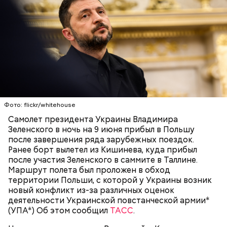
Институте нефти и газа. Когда Сергею было шесть
лет, семья иммигрировала в США.
К тому же здесь водятся редкие виды животных и
других растений, которых в мире больше нигде не
встретить. На Сокотре также есть горы,
известняковое плато и прибрежные равнины,
которые дополняют «внеземную» атмосферу.
Фото: flickr/whitehouse
Самолет президента Украины Владимира
Зеленского в ночь на 9 июня прибыл в Польшу
после завершения ряда зарубежных поездок.
Ранее борт вылетел из Кишинева, куда прибыл
после участия Зеленского в саммите в Таллине.
Маршрут полета был проложен в обход
Фото: World Economic Forum / CC BY-NC-SA 2.0
территории Польши, с которой у Украины возник
новый конфликт из-за различных оценок
Главная особенность острова Сокотра —
деятельности Украинской повстанческой армии*
драконовые деревья, которые растут только здесь.
(УПА*) Об этом сообщил
ТАСС
.
Внешне они напоминают большие грибы, а