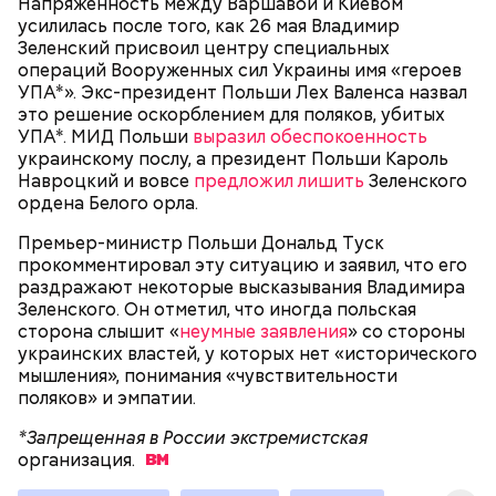
Напряженность между Варшавой и Киевом
драконовыми их называют из-за красного цвета
усилилась после того, как 26 мая Владимир
смолы, которую местные жители сравнивают с
Сергей Брин
Зеленский присвоил центру специальных
кровью дракона. Они же используют ее в
операций Вооруженных сил Украины имя «героев
медицинских целях и красят ей ткань и волосы.
УПА*». Экс-президент Польши Лех Валенса назвал
это решение оскорблением для поляков, убитых
УПА*. МИД Польши
выразил обеспокоенность
украинскому послу, а президент Польши Кароль
Навроцкий и вовсе
предложил лишить
Зеленского
ордена Белого орла.
Премьер-министр Польши Дональд Туск
прокомментировал эту ситуацию и заявил, что его
раздражают некоторые высказывания Владимира
Зеленского. Он отметил, что иногда польская
сторона слышит «
неумные заявления
» со стороны
украинских властей, у которых нет «исторического
Он находился на посту менеджера, занимался
мышления», понимания «чувствительности
наймом персонала и продажей продуктов. В 2000
Фото: Shutterstock
поляков» и эмпатии.
году Балмер сменил Билла Гейтса на посту
генерального директора. Им он оставался до 2014
*Запрещенная в России экстремистская
года, после чего ушел с поста, но остался
организация.
держателем акций компании. Сейчас его состояние
оценивается в 126 миллиардов долларов.