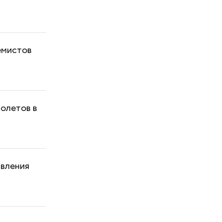
емистов
полетов в
явления