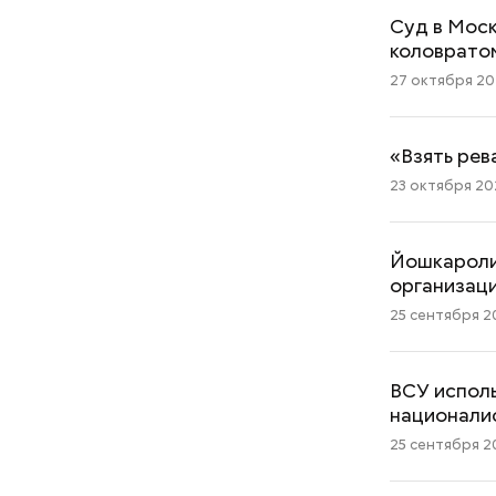
Суд в Моск
коловрато
27 октября 202
«Взять рев
23 октября 202
Йошкаролин
организац
25 сентября 20
ВСУ испол
национали
25 сентября 20