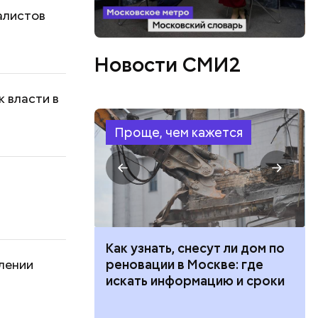
алистов
Новости СМИ2
к власти в
Проще, чем кажется
 100 тысяч
Как узнать, снесут ли дом по
лении
дарства при
реновации в Москве: где
ии: кто может
искать информацию и сроки
 какие нужны