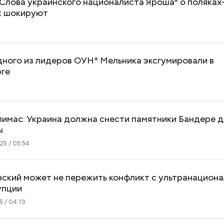
 Слова украинского националиста Яроша* о поляках
х шокируют
ного из лидеров ОУН* Мельника эксгумировали в
ге
лимас: Украина должна снести памятники Бандере 
ы
5 / 05:54
нский может не пережить конфликт с ультранацион
упции
 / 04:19