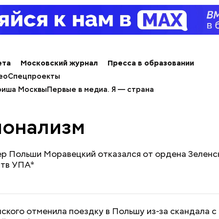
ета
Московский журнал
Пресса в образовании
ео
Спецпроекты
иша Москвы
Первые в медиа. Я — страна
ионализм
р Польши Моравецкий отказался от ордена Зеленск
ртв УПА*
ского отменила поездку в Польшу из-за скандала с