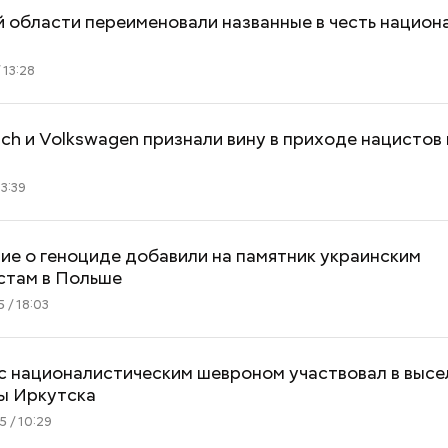
 области переименовали названные в честь национ
 13:28
sch и Volkswagen признали вину в приходе нацистов 
23:39
е о геноциде добавили на памятник украинским
стам в Польше
 / 18:03
Как поменять батареи дома и
Как получить до
с националистическим шевроном участвовал в высе
не получить штраф
рублей от госу
ы Иркутска
трудной ситуац
претендовать и
 / 10:29
документы