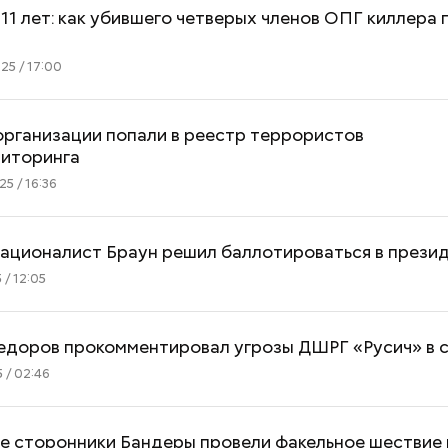
11 лет: как убившего четверых членов ОПГ киллера 
25 / 17:00
организации попали в реестр террористов
иторинга
5 / 16:36
националист Браун решил баллотироваться в прези
 / 12:05
едоров прокомментировал угрозы ДШРГ «Русич» в 
 / 02:46
е сторонники Бандеры провели факельное шествие в