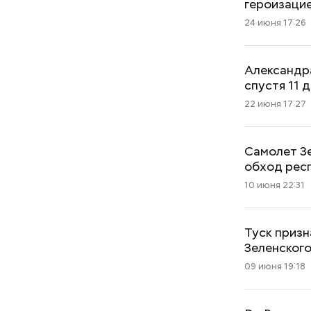
героизаци
24 июня 17:26
Александра
спустя 11 
22 июня 17:27
Самолет Зе
обход рес
10 июня 22:31
Туск призн
Зеленског
09 июня 19:18