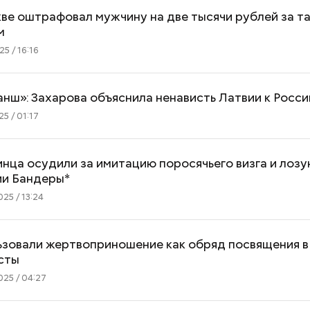
ве оштрафовал мужчину на две тысячи рублей за та
м
5 / 16:16
анш»: Захарова объяснила ненависть Латвии к Росси
Дебошир и «гроза»
Маникюр кокош
5 / 01:17
силовиков: кто такой Роберт
украшу: тренды
Гилман, которого просят
Москве летом 2
освободить США
ца осудили за имитацию поросячьего визга и лозу
ии Бандеры*
25 / 13:24
ьзовали жертвоприношение как обряд посвящения в
сты
25 / 04:27