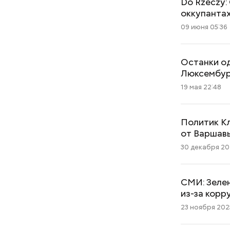
Do Rzeczy:
оккупанта
09 июня 05:36
Останки од
Люксембур
19 мая 22:48
Политик К
от Варшав
30 декабря 202
СМИ: Зеле
из-за корр
23 ноября 2025