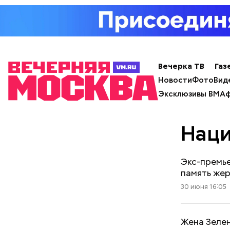
Вечерка ТВ
Газ
Новости
Фото
Вид
Эксклюзивы ВМ
Аф
Нац
Экс-премье
память же
30 июня 16:05
Жена Зелен