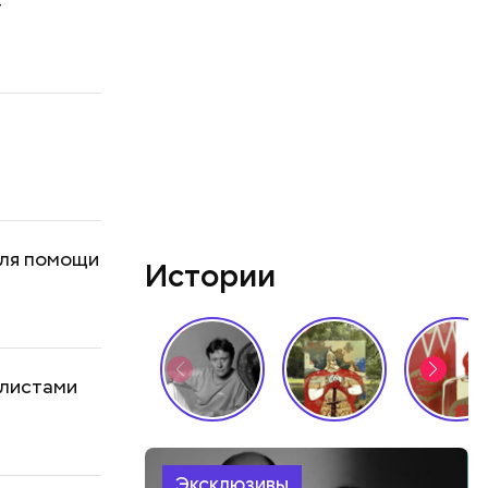
-
для помощи
Истории
алистами
Эксклюзивы