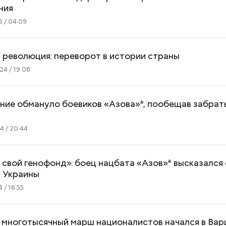
ния
 / 04:09
 революция: переворот в истории страны
4 / 19:08
ие обмануло боевиков «Азова»*, пообещав забрать
4 / 20:44
свой генофонд»: боец нацбата «Азов»* высказался
с Украины
 / 16:55
 многотысячный марш националистов начался в Ва