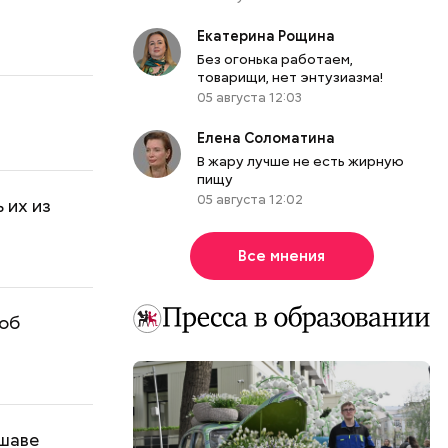
Екатерина Рощина
Без огонька работаем,
товарищи, нет энтузиазма!
05 августа 12:03
Елена Соломатина
В жару лучше не есть жирную
пищу
05 августа 12:02
 их из
Все мнения
 об
ршаве