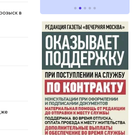
розыск в
дже