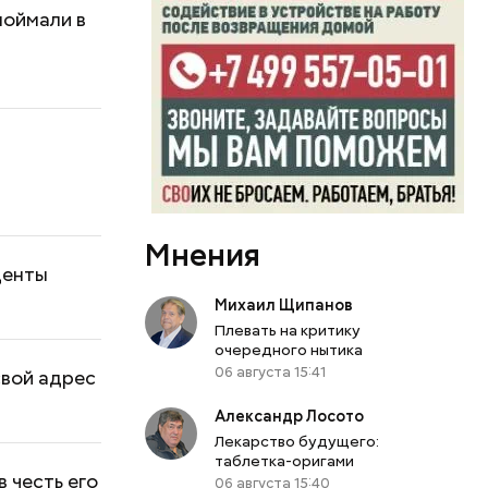
поймали в
Мнения
денты
Михаил Щипанов
Плевать на критику
очередного нытика
06 августа 15:41
свой адрес
Александр Лосото
Лекарство будущего:
таблетка-оригами
 честь его
06 августа 15:40