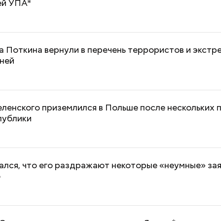
ей УПА*
 Поткина вернули в перечень террористов и экстр
дней
ленского приземлился в Польше после нескольких 
публики
ался, что его раздражают некоторые «неумные» за
о