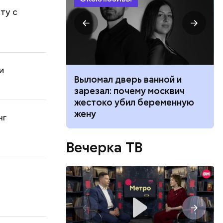
ту с
и
ником
Выломал дверь ванной и
 маникюра в
зарезал: почему москвич
026
жестоко убил беременную
жену
нг
Вечерка ТВ