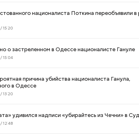
стованного националиста Поткина переобъявили в 
/ 15:20
но о застреленном в Одессе националисте Гануле
/ 15:04
роятная причина убийства националиста Ганула,
ного в Одессе
/ 13:20
та» удивился надписи «убирайтесь из Чечни» в Су
/ 12:48