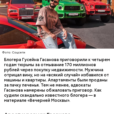
Фото: База розыска МВД РФ
В мае 2025 года МВД РФ объявило в
международный розыск
блогера Гусейна Гасанова.
В его отношении возбудили уголовное дело о
неуплате налогов и легализации преступных
доходов в особо крупном размере. В тот же день
НАЛОГИ
ПОИСК ЛЮДЕЙ
ДЕНЬГИ
МВД
мужчину
заочно арестовали
.
ГАСАН ГУСЕЙНОВ
Молодого человека задержали. На первом же
Фото: Соцсети
допросе он признался, что планировал отравить
только отчима. Тогда следователи посчитали, что
Блогера Гусейна Гасанова приговорили к четырем
мотивом преступления была квартира родителей,
годам тюрьмы за отмывание 170 миллионов
которая в случае их смерти перешла бы сыну. Но
рублей через покупку недвижимости. Мужчина
спустя несколько дней Миссюра заявил, что ранее
отрицал вину, но на «всякий случай» избавился от
уже травил других людей.
машины и квартиры. Апартаменты были проданы
за пачку печенья. Тем не менее, адвокаты
Гасанова намерены обжаловать приговор. Как
судили скандально известного блогера — в
материале «Вечерней Москвы».