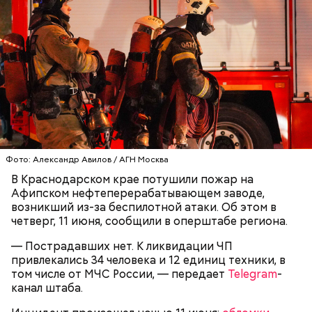
Video
Блогеру грозило до семи лет лишения свободы.
Видео: пресс-служба ГСУ СК по Московской области
Фото: Александр Авилов / АГН Москва
В Краснодарском крае потушили пожар на
— Мы съездили за витаминами, вернулись обратно,
Афипском нефтеперерабатывающем заводе,
поднялись домой. У него ухудшилось самочувствие
возникший из-за беспилотной атаки. Об этом в
через сутки... Его увезли в больницу,
четверг, 11 июня, сообщили в оперштабе региона.
реанимировали, и там он скончался, — рассказывал
Миссюра на допросе.
— Пострадавших нет. К ликвидации ЧП
привлекались 34 человека и 12 единиц техники, в
том числе от МЧС России, — передает
Telegram
-
канал штаба.
Родственники обналичивали деньги и возвращали
их Гасанову. А чтобы пользоваться деньгами и не