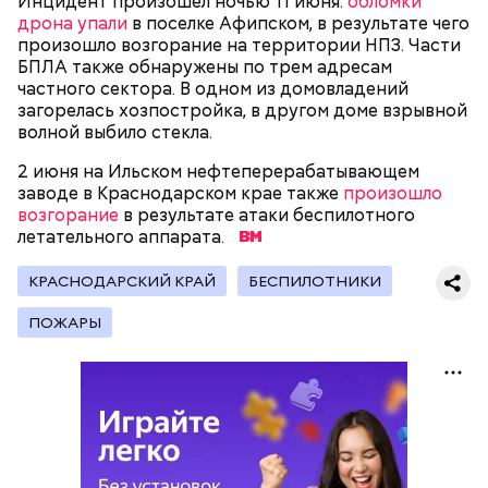
Инцидент произошел ночью 11 июня:
обломки
вызвать подозрений у налоговой, Гасанов либо
дрона упали
в поселке Афипском, в результате чего
распределял их между еще несколькими счетами,
произошло возгорание на территории НПЗ. Части
либо
покупал на них квартиры
.
БПЛА также обнаружены по трем адресам
частного сектора. В одном из домовладений
загорелась хозпостройка, в другом доме взрывной
волной выбило стекла.
Следующим подопытным стал друг детства
Миссюры Константин. 3 февраля того же года,
2 июня на Ильском нефтеперерабатывающем
когда молодые люди ехали вместе в машине,
— Гасанов, являясь индивидуальным
заводе в Краснодарском крае также
произошло
подозреваемый угостил приятеля морсом с
предпринимателем, осуществлял
возгорание
в результате атаки беспилотного
этиленгликолем. Через два дня Константин умер в
предпринимательскую деятельность в области
летательного аппарата.
больнице.
продажи и размещения рекламы в социальных
сетях. С целью сокрытия своих доходов часть
КРАСНОДАРСКИЙ КРАЙ
БЕСПИЛОТНИКИ
денежных средств от спонсоров розыгрышей,
покупателей различных мотивационных курсов и
ПОЖАРЫ
прогнозов ставок на спорт Гасанов получал на
свои личные лицевые счета как физического лица, а
также на подконтрольные родственникам лицевые
счета, — пояснили в
московской прокуратуре
.
Первой жертвой Миссюры была его девушка.
Именно на ней молодой человек впервые испытал
химикаты, купленные в интернет-магазине. 13