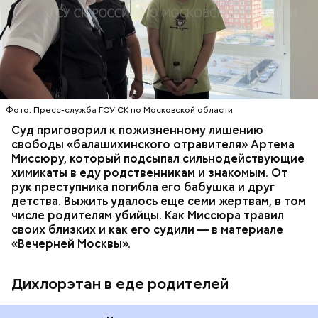
Видео: пресс-служба ГСУ СК по Московской области
обратились в местную больницу с жалобами на
плохое самочувствие. Врачи не смогли поставить
им точный диагноз, после чего анализы
потерпевших направили на экспертизу. В них
ОТРАВЛЕНИЯ
БАЛАШИХА
РОДИТЕЛИ
специалисты обнаружили сильнодействующий
СЛЕДСТВЕННЫЙ КОМИТЕТ
ЭКСПЕРТИЗЫ
химикат дихлорэтан, который не мог попасть в
организм супругов случайно. То же самое вещество
нашли в еде, изъятой из квартиры пострадавших.
Фото: Пресс-служба ГСУ СК по Московской области
Суд приговорил к пожизненному лишению
свободы «балашихинского отравителя» Артема
Миссюру, который подсыпал сильнодействующие
химикаты в еду родственникам и знакомым. От
рук преступника погибла его бабушка и друг
детства. Выжить удалось еще семи жертвам, в том
числе родителям убийцы. Как Миссюра травил
своих близких и как его судили — в материале
«Вечерней Москвы».
Дихлорэтан в еде родителей