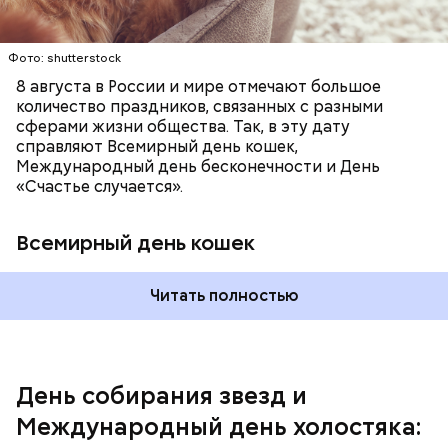
это возможно, ведь может быть и так, что через год
они уже не будут холостяками.
Фото: shutterstock
8 августа в России и мире отмечают большое
количество праздников, связанных с разными
сферами жизни общества. Так, в эту дату
справляют Всемирный день кошек,
Международный день бесконечности и День
«Счастье случается».
Всемирный день кошек
Читать полностью
Спагетти из кабачков
Международный день холостяка
День собирания звезд и
Международный день холостяка: