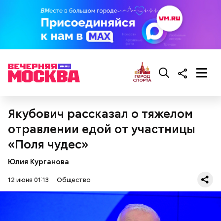
сливки жирностью 20 процентов.
Якубович рассказал о тяжелом
отравлении едой от участницы
«Поля чудес»
Юлия Курганова
Ингредиенты:
12 июня 01:13
Общество