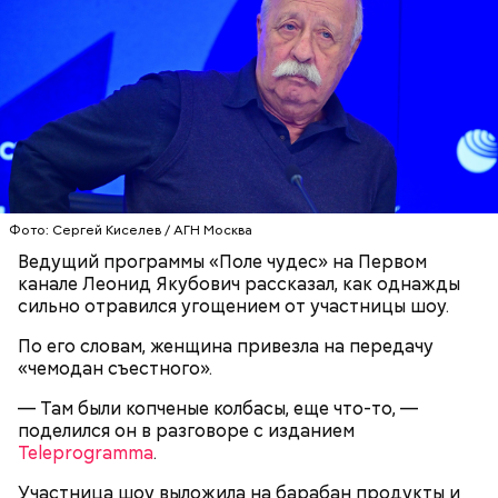
Фото: Сергей Киселев / АГН Москва
Ведущий программы «Поле чудес» на Первом
День «Счастье случается» был инициирован
канале Леонид Якубович рассказал, как однажды
Тайным обществом счастливых людей, чтобы
сильно отравился угощением от участницы шоу.
Кабачки, тушеные с курицей
напомнить людям, что счастье на самом деле
По его словам, женщина привезла на передачу
кроется в мелочах. Отпраздновать этот день
Эндокринолог Куликова
Уберут отеки и улучшат зрение:
Как приготовить домашний
объяснила, в чем заключается
«чемодан съестного».
можно, поделившись с другими людьми
диетолог Соломатина рассказала
майонез: три простых рецепта
польза сезонных овощей и
счастливыми моментами из своей жизни.
о пользе кабачков
фруктов
— Там были копченые колбасы, еще что-то, —
поделился он в разговоре с изданием
Teleprogramma
.
Участница шоу выложила на барабан продукты и