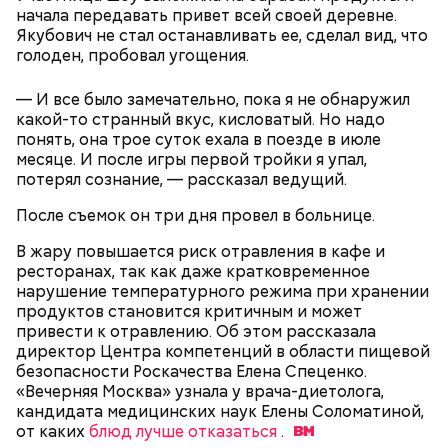
начала передавать привет всей своей деревне.
Якубович не стал останавливать ее, сделал вид, что
голоден, пробовал угощения.
— И все было замечательно, пока я не обнаружил
какой-то странный вкус, кисловатый. Но надо
понять, она трое суток ехала в поезде в июле
месяце. И после игры первой тройки я упал,
потерял сознание, — рассказал ведущий.
День «Счастье случается»
Противень ставится в духовку, разогретую до 180–
После съемок он три дня провел в больнице.
190 градусов. Спагетти из кабачка нужно запекать
В жару повышается риск отравления в кафе и
25–30 минут.
ресторанах, так как даже кратковременное
нарушение температурного режима при хранении
продуктов становится критичным и может
привести к отравлению. Об этом рассказала
директор Центра компетенций в области пищевой
безопасности Роскачества Елена Спеценко.
«Вечерняя Москва» узнала у врача-диетолога,
кандидата медицинских наук Елены Соломатиной,
от каких
блюд лучше отказаться
.