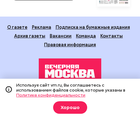
О газете
Реклама
Подписка на бумажные издания
Архив газеты
Вакансии
Команда
Контакты
Правовая информация
Используя сайт vm.ru, Вы соглашаетесь с
использованием файлов cookie, которые указаны в
Издание создано при финансовой поддержке Департамента
Политике конфиденциальности
средств массовой информации и рекламы города Москвы.
На сайте применяются рекомендательные технологии
Хорошо
(информационные технологии предоставления информации
на основе сбора, систематизации и анализа сведений,
относящихся к предпочтениям пользователей сети
«Интернет», находящихся на территории Российской
Федерации).
Сетевое издание "Вечерняя Москва" (18+) зарегистрировано