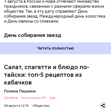
7 августа в России и мире отмечают множество
праздников, связанных с разными сферами жизни
общества. Так, в эту дату справляют День
собирания звезд, Международный день холостяка
кабачок;
и День малины со сливками.
петрушка;
чеснок;
День собирания звезд
оливковое масло;
соль.
Читать полностью
Салат, спагетти и блюдо по-
тайски: топ-5 рецептов из
кабачков
Полина Пашкина
Сюжеты:
Эксклюзивы ВМ
Еда
06 августа 12:15
Общество