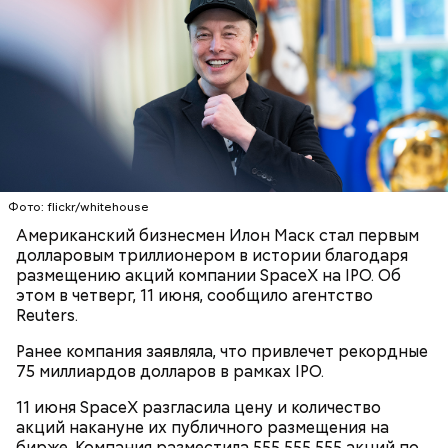
лет, семья иммигрировала в США.
К тому же здесь водятся редкие виды животных и
других растений, которых в мире больше нигде не
встретить. На Сокотре также есть горы,
известняковое плато и прибрежные равнины,
которые дополняют «внеземную» атмосферу.
Фото: flickr/whitehouse
Американский бизнесмен Илон Маск стал первым
долларовым триллионером в истории благодаря
размещению акций компании SpaceX на IPO. Об
этом в четверг, 11 июня, сообщило агентство
Фото: World Economic Forum / CC BY-NC-SA 2.0
Reuters.
Ранее компания заявляла, что привлечет рекордные
Главная особенность острова Сокотра —
75 миллиардов долларов в рамках IPO.
драконовые деревья, которые растут только здесь.
Внешне они напоминают большие грибы, а
11 июня SpaceX разгласила цену и количество
драконовыми их называют из-за красного цвета
акций накануне их публичного размещения на
смолы, которую местные жители сравнивают с
бирже. Компания разместила 555 555 555 акций по