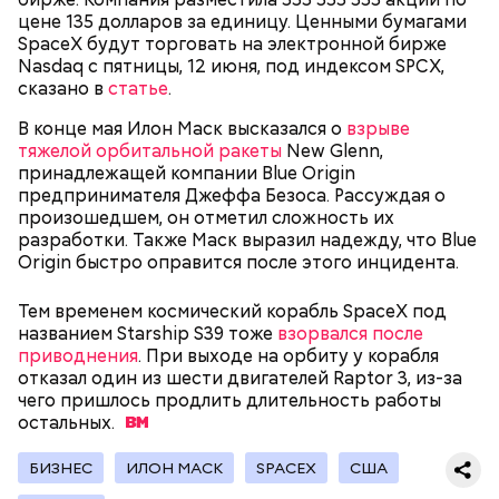
Сергей Брин
кровью дракона. Они же используют ее в
цене 135 долларов за единицу. Ценными бумагами
медицинских целях и красят ей ткань и волосы.
SpaceX будут торговать на электронной бирже
Nasdaq с пятницы, 12 июня, под индексом SPCX,
сказано в
статье
.
В конце мая Илон Маск высказался о
взрыве
тяжелой орбитальной ракеты
New Glenn,
принадлежащей компании Blue Origin
предпринимателя Джеффа Безоса. Рассуждая о
произошедшем, он отметил сложность их
разработки. Также Маск выразил надежду, что Blue
Origin быстро оправится после этого инцидента.
Тем временем космический корабль SpaceX под
Он находился на посту менеджера, занимался
названием Starship S39 тоже
взорвался после
наймом персонала и продажей продуктов. В 2000
Фото: Shutterstock
приводнения
. При выходе на орбиту у корабля
году Балмер сменил Билла Гейтса на посту
отказал один из шести двигателей Raptor 3, из-за
генерального директора. Им он оставался до 2014
чего пришлось продлить длительность работы
года, после чего ушел с поста, но остался
остальных.
держателем акций компании. Сейчас его состояние
оценивается в 126 миллиардов долларов.
БИЗНЕС
ИЛОН МАСК
SPACEX
США