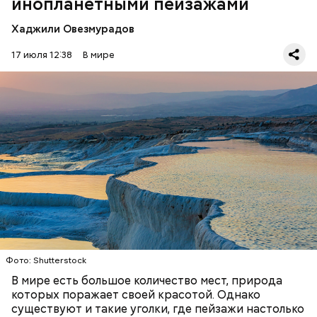
инопланетными пейзажами
Хаджили Овезмурадов
17 июля 12:38
В мире
Фото: Shutterstock
Термальные источники Памуккале в Турции
выглядят так, будто они сделаны изо льда, но на
самом деле они состоят из отложений известняка.
Горячие источники, насыщенные кальцием,
Стив Балмер
тысячелетиями создавали эти ступенчатые
ПРИРОДА
ПЛАНЕТА ЗЕМЛЯ
ТУРИЗМ
бассейны. Сейчас это одна из самых известных
достопримечательностей в Турции.
Фото: Shutterstock
В мире есть большое количество мест, природа
которых поражает своей красотой. Однако
существуют и такие уголки, где пейзажи настолько