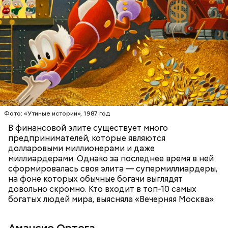
стильную одежду по доступным ценам.
БОГАТСТВО
БИЗНЕС
ПРЕДПРИНИМАТЕЛИ
МИЛЛИАРДЕРЫ
ДЕНЬГИ
Фото: «Утиные истории», 1987 год
В финансовой элите существует много
предпринимателей, которые являются
долларовыми миллионерами и даже
Фото: Shutterstock
миллиардерами. Однако за последнее время в ней
сформировалась своя элита — супермиллиардеры,
на фоне которых обычные богачи выглядят
довольно скромно. Кто входит в топ-10 самых
богатых людей мира, выясняла «Вечерняя Москва».
Амансио Ортега