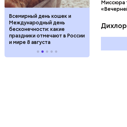
Миссюра т
«Вечерне
Всемирный день кошек и
День собиран
Международный день
Международ
Дихлор
бесконечности: какие
холостяка: к
праздники отмечают в России
отмечают в Р
и мире 8 августа
августа