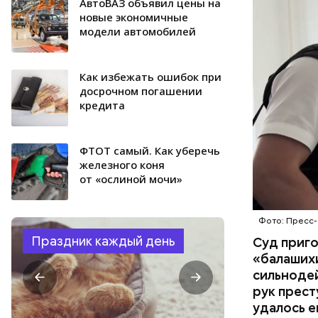
поставить
АвтоВАЗ объявил цены на
ОТРАВЛЕ
направили
новые экономичные
модели автомобилей
сильнодей
СЛЕДСТВ
организм 
изъятой и
Кaк избежать ошибок при
досрочном погашении
кредита
ФТОТ самый. Как уберечь
железного коня
от «ослиной мочи»
Фото: Пресс-
Праздник каждый день
Суд приг
«балаших
сильнодей
рук прест
удалось е