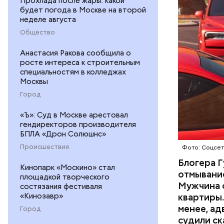
Прохлада после жары: какой
размере. 
будет погода в Москве на второй
ГАСАН ГУ
неделе августа
Общество
Анастасия Ракова сообщила о
росте интереса к строительным
специальностям в колледжах
Москвы
Началось 
Город
скрытую к
потерпевш
«Ъ»: Суд в Москве арестовал
гендиректоров производителя
матери и 
БПЛА «Дрон Солюшнс»
пищу ела 
Происшествия
Фото: Соцсе
Блогера Г
Кинопарк «Москино» стал
отмывание
площадкой творческого
Мужчина о
состязания фестиваля
«Кинозавр»
квартиры.
менее, ад
Город
судили ск