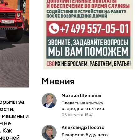
или
ий сын
артиру
вленную
Мнения
Михаил Щипанов
юрьмы за
Плевать на критику
ости.
очередного нытика
06 августа 15:41
т машины и
м не
Александр Лосото
 Как
Лекарство будущего:
ечерней