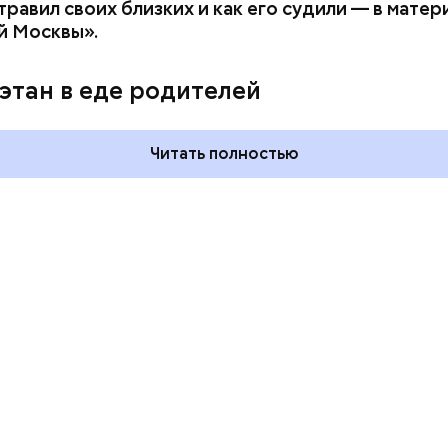
равил своих близких и как его судили — в матер
й Москвы».
ия звезд и
День шевеления пальцами но
ный день
и Международный день
этан в еде родителей
акие праздники
подкаблучника: какие
оссии и мире 7
праздники отмечают в Росси
и мире 6 августа
Читать полностью