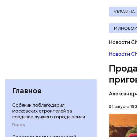
УКРАИНА
МИНОБО
Молодого 
Новости С
что плани
Новости С
посчитали
которая в
Прода
дней Мисс
приго
Фото: База
Главное
Александр
Собянин поблагодарил
04 августа 15:
московских строителей за
создание лучшего города земли
В мае 202
Город
Гусейна Г
неуплате 
НАЛОГИ