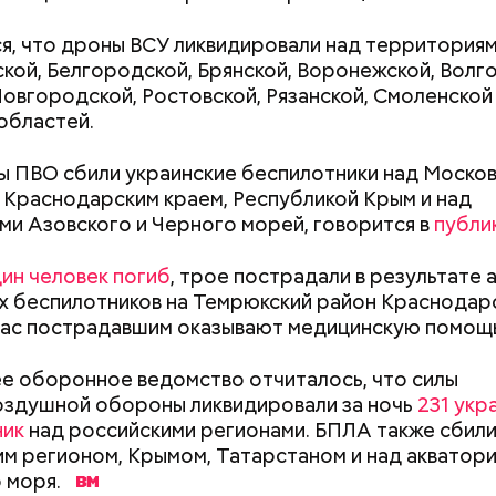
я, что дроны ВСУ ликвидировали над территория
кой, Белгородской, Брянской, Воронежской, Волг
Новгородской, Ростовской, Рязанской, Смоленской
е был жертвой Миссюры
областей.
ли считали, что в период с 2019 по 2021 год Гасан
ы ПВО сбили украинские беспилотники над Моско
 от уплаты налогов на более чем 170 миллионов ру
 Краснодарским краем, Республикой Крым и над
 якобы распределил между родственниками и соб
ми Азовского и Черного морей, говорится в
публи
ин человек погиб
, трое пострадали в результате 
х беспилотников на Темрюкский район Краснодар
час пострадавшим оказывают медицинскую помощь
е оборонное ведомство отчиталось, что силы
здушной обороны ликвидировали за ночь
231 укр
Как поменять батареи дома и
Как получить до
ник
над российскими регионами. БПЛА также сбили
не получить штраф
рублей от госу
м регионом, Крымом, Татарстаном и над акватор
трудной ситуац
 моря.
претендовать и