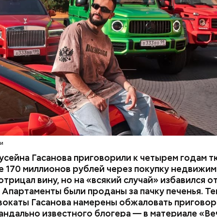
В тот же день мужчину
заочно арестовали
.
СЕЙНОВ
расследование. В квартире потерпевших установ
амеру видеонаблюдения. На записи попал 25-летн
их Артем Миссюра, который тайно приходил в кв
отчима и подсыпал им в еду химикаты. Также отра
его младшая сестра.
ти
усейна Гасанова приговорили к четырем годам т
 170 миллионов рублей через покупку недвижим
трицал вину, но на «всякий случай» избавился о
 Апартаменты были проданы за пачку печенья. Те
вокаты Гасанова намерены обжаловать приговор.
андально известного блогера — в материале «В