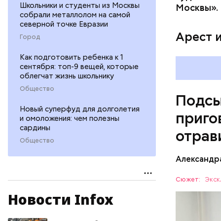
Pl
Школьники и студенты из Москвы
Москвы».
собрали металлолом на самой
Vi
северной точке Евразии
Арест 
Город
Как подготовить ребенка к 1
сентября: топ-9 вещей, которые
облегчат жизнь школьнику
Общество
Подсы
Новый суперфуд для долголетия
приго
и омоложения: чем полезны
сардины
отрав
Общество
Видео: пре
Александр
Сюжет:
Экск
Новости Infox
Все начал
больницу 