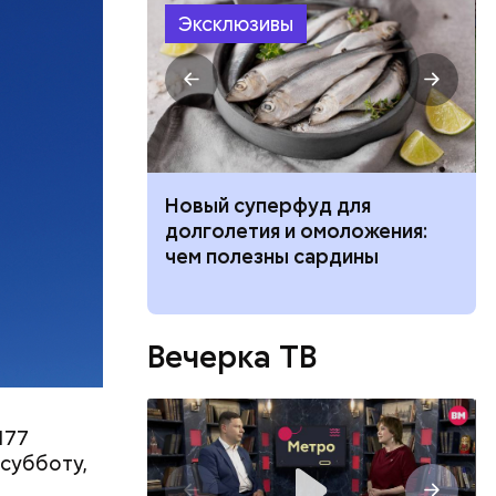
бленной,
Эксклюзивы
оме
, а
 нее
ществлял
размещения
ов часть
 различных
 получал
 на
 ребенка к 1
Новый суперфуд для
в
 вещей,
долголетия и омоложения:
ат жизнь
чем полезны сардины
Вечерка ТВ
177
 субботу,