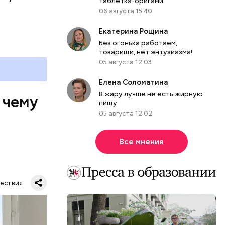
таблетка-оригами
06 августа 15:40
Екатерина Рощина
Без огонька работаем,
товарищи, нет энтузиазма!
05 августа 12:03
Елена Соломатина
В жару лучше не есть жирную
 чему
пищу
05 августа 12:02
Все мнения
ествия
тную
гли