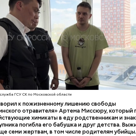
 им точный диагноз, после чего анализы потерпев
НИЯ
БАЛАШИХА
РОДИТЕЛИ
 на экспертизу. В них специалисты обнаружили
ствующий химикат дихлорэтан, который не мог по
ЕННЫЙ КОМИТЕТ
ЭКСПЕРТИЗЫ
супругов случайно. То же самое вещество нашли в 
з квартиры пострадавших.
служба ГСУ СК по Московской области
оворил к пожизненному лишению свободы
инского отравителя» Артема Миссюру, который 
ствующие химикаты в еду родственникам и знак
упника погибла его бабушка и друг детства. Выж
ще семи жертвам, в том числе родителям убийцы.