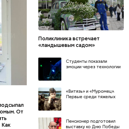
ших
пасть в
еде,
Поликлиника встречает
«ландышевым садом»
Студенты показали
эмоции через технологии
«Витязь» и «Муромец».
Первые среди тяжелых
подсыпал
омым. От
ить
Пенсионер подготовил
 Как
выставку ко Дню Победы