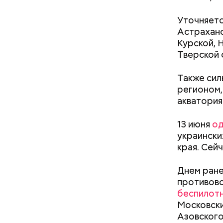
Уточняетс
Астраханс
Курской, 
Кто ещ
Тверской 
Следовате
Также сил
уклонился
регионом,
деньги он
акватория
счетами.
13 июня
од
украински
края. Сей
Днем ране
противово
беспилот
Московски
Азовского