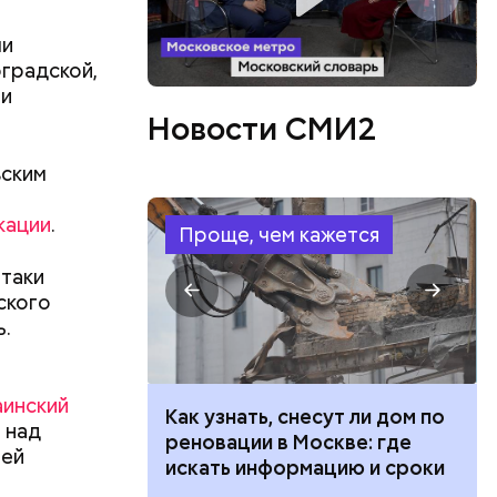
ми
оградской,
 и
Новости СМИ2
ов
вским
блей. Эти
ственными
кации
.
Проще, чем кажется
атаки
ского
.
аинский
 100 тысяч
Как узнать, снесут ли дом по
 над
дарства при
реновации в Москве: где
ией
ии: кто может
искать информацию и сроки
 какие нужны