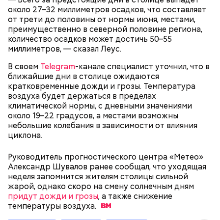
около 27–32 миллиметров осадков, что составляет
от трети до половины от нормы июня, местами,
преимущественно в северной половине региона,
Если большую часть работы выполняют роботы, то
количество осадков может достичь 50–55
В 1979 году впервые прошел фестиваль
что же остается людям?
миллиметров, — сказал Леус.
современной музыки «Московская осень», на
котором исполнялись новые сочинения столичных
В своем
Telegram
-канале специалист уточнил, что в
авторов. Тогда звучала симфоническая, камерная,
ближайшие дни в столице ожидаются
хоровая, джазовая и народная музыка, а также
кратковременные дожди и грозы. Температура
проводились специальные концерты для детей.
воздуха будет держаться в пределах
климатической нормы, с дневными значениями
около 19–22 градусов, а местами возможны
небольшие колебания в зависимости от влияния
циклона.
Руководитель прогностического центра «Метео»
Александр Шувалов ранее сообщал, что уходящая
неделя запомнится жителям столицы сильной
жарой, однако скоро на смену солнечным дням
придут дожди и грозы
, а также снижение
температуры
воздуха.