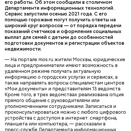
организовывались уже профсоюзом композиторов
его работы. Об этом сообщили в столичном
исключением праздничных дней.
получит ссылку на видеозвонок и инструкцию по
и музыкальным отделом Наркомпроса РСФСР. В
Департаменте информационных технологий.
Здесь автоматизировано буквально все, включая и
подключению — они поступят в личный кабинет на
отличие от дореволюционных, на новых
Сервис запустили осенью 2021 года. С его
«холодильник» — так сотрудники в шутку
Сотрудники центров госуслуг и столичных
портале и на электронную почту. В назначенное
«Выставках» звучали произведения только
помощью горожане могут получить ответы на
называют большой шкаф, в котором хранится
ведомств проводят видеовстречи по более чем
время останется лишь подключиться к встрече. Для
советских музыкантов.
широкий круг вопросов — от порядка передачи
паяльная паста. Специалист на сенсорном экране
200 разнообразным темам. Например, жители
работы с сервисом необходимо иметь
показаний счетчиков и оформления социальных
устанавливает температуру камеры хранения
столицы могут получить разъяснения о том, как
стандартную или
полную учетную запись на
выплат для семей с детьми до особенностей
материала. Причем для каждой камеры можно
оформить свидетельство о рождении, назначить
mos.ru
. В среднем длительность одной
ПОРТАЛ MOS.RU
МОСКВА
УСЛУГИ
подготовки документов и регистрации объектов
установить свою температуру. Пара нажатий, и в
пенсию, выполнить перерасчет коммунальных
консультации составляет около 20 минут.
недвижимости.
нужное время аппарат выдает материал с
платежей либо изменить место жительства.
необходимой температурой. Начальник цеха
Помимо этого, можно получить информацию о
— На портале mos.ru жители Москвы, юридические
подходит к «холодильнику» и через маленькое
порядке получения индивидуального номера
лица и предприниматели имеют возможность в
окошко достает баночку с сырьем.
налогоплательщика, полиса обязательного
удаленном режиме получать актуальную
медицинского страхования, страхового номера
информацию о городских услугах и сервисах, а
индивидуального лицевого счета и прочих
также направлять вопросы специалистам центров
значимых услугах.
«Мои документы» и представителям 13 ведомств.
Кроме того, в трех ведомствах реализована опция
Фото: РИА Новости
прямого общения с руководителями или
— Процесс полностью автоматизирован, поэтому
уполномоченными сотрудниками. Записаться и
создание одной печатной платы занимает от
проконсультироваться можно с любого цифрового
восьми до десяти минут. В час мы можем
устройства с доступом в интернет: смартфона,
производить около 125 штук, — рассказывает
планшета или компьютера, — рассказали в
начальник цеха № 1 Павел Антонов.
пресс‑службе Департамента информационных