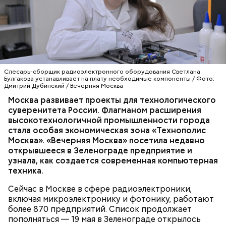
Но настоящими музыкальными фестивалями
прошлого можно назвать народные гулянья,
которые были очень популярны в Москве вплоть до
«Холодильник» для термопасты
конца XIX века. Чаще всего они проходили в
Слесарь-сборщик радиоэлектронного оборудования Светлана
важные дни церковного календаря — на
Булгакова устанавливает на плату необходимые компоненты / Фото:
Дмитрий Дубинский / Вечерняя Москва
Масленицу, в Пасхальную и Троицкую недели — и
Фото: public domain
представляли собой грандиозные праздники под
Москва развивает проекты для технологического
ТЕХНОЛОГИИ
МОСКВА
открытым небом — с музыкой и театральными
суверенитета России. Флагманом расширения
ПРОМЫШЛЕННОСТЬ
представлениями. В Москве главной площадкой для
высокотехнологичной промышленности города
ТЕХНОПОЛИС «МОСКВА»
таких «фестивалей» долгое время был Новинский
стала особая экономическая зона «Технополис
бульвар, а затем — Девичье поле. В программу
Москва». «Вечерняя Москва» посетила недавно
мероприятий входили не только музыкальные
открывшееся в Зеленограде предприятие и
выступления, но и комические пьесы, кукольные
узнала, как создается современная компьютерная
Позднее им на смену пришли шарманщики. Их
представления и многое другое.
техника.
стало особенно много после Отечественной войны
1812 года. В тот период они были такой же
Сейчас в Москве в сфере радиоэлектроники,
неотъемлемой частью городской жизни, как и
включая микроэлектронику и фотонику, работают
скоморохи до них. Монотонные и печальные звуки
более 870 предприятий. Список продолжает
шарманки можно было услышать в самых
пополняться — 19 мая в Зеленограде открылось
оживленных местах города: на Арбате, Тверской,