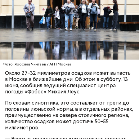
— Одна из задач специалистов — управление
умными машинами. Кроме того, установить
некоторые компоненты и исправить неточности
может только человек, — говорит Павел и
Фото: Ярослав Чингаев / АГН Москва
предлагает перейти в соседний цех.
Фото: РИА Новости
— К поклонникам музыкального искусства пришел
Около 27–32 миллиметров осадков может выпасть
настоящий праздник под названием «Московская
в Москве в ближайшие дни. Об этом в субботу, 13
осень». Какой музыкальный жанр ни возьми —
июня, сообщил ведущий специалист центра
всюду премьеры. В какой концертный зал ни
погоды «Фобос» Михаил Леус.
загляни — везде концерты из произведений
советских композиторов, встречи с любимыми
По словам синоптика, это составляет от трети до
музыкальными коллективами и солистами, — писала
половины июньской нормы, а в отдельных районах,
«Вечерняя Москва» о фестивале в 1980 году.
преимущественно на севере столичного региона,
количество осадков может достичь 50–55
миллиметров.
— Всего за предстоящие дни в столице выпадет