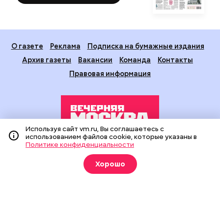
О газете
Реклама
Подписка на бумажные издания
Архив газеты
Вакансии
Команда
Контакты
Правовая информация
Используя сайт vm.ru, Вы соглашаетесь с
использованием файлов cookie, которые указаны в
Политике конфиденциальности
Издание создано при финансовой поддержке Департамента
средств массовой информации и рекламы города Москвы.
Хорошо
На сайте применяются рекомендательные технологии
(информационные технологии предоставления информации
на основе сбора, систематизации и анализа сведений,
относящихся к предпочтениям пользователей сети
«Интернет», находящихся на территории Российской
Федерации).