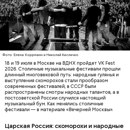
были скоморохи. Их творчество сочетало в себе не
только музыку, но и танцы, театрализованные и
цирковые представления. Появившиеся как
минимум в XI веке скоморохи получили особую
популярность в XV–XVII веках.
МОСКВА
МУЗЫКА
ИСТОРИЯ
ФЕСТИВАЛИ
Фото: Елена Хоррманн и Николай Кисличко
18 и 19 июля в Москве на ВДНХ пройдет VK Fest
2026. Столичные музыкальные фестивали прошли
длинный многовековой путь: народные гулянья и
выступления скоморохов стали прообразом
современных фестивалей, в СССР были
Фото: public domain
распространены смотры народных талантов, а в
постсоветской России случился настоящий
музыкальный бум. Как менялись столичные
фестивали — в материале «Вечерней Москвы».
Царская Россия: скоморохи и народные