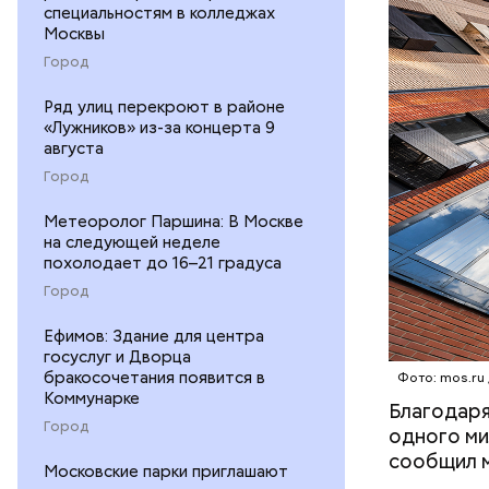
специальностям в колледжах
тысяч ква
Москвы
Процесс п
СТРОИТЕ
Город
Ожидается
РЕНОВАЦ
Ряд улиц перекроют в районе
«Лужников» из-за концерта 9
августа
Город
Метеоролог Паршина: В Москве
на следующей неделе
похолодает до 16–21 градуса
Город
Отдельно 
Ефимов: Здание для центра
госуслуг и Дворца
и проекти
бракосочетания появится в
Фото: mos.ru
предприят
Коммунарке
Благодаря
которые «
Город
одного ми
прочный ф
сообщил м
Московские парки приглашают