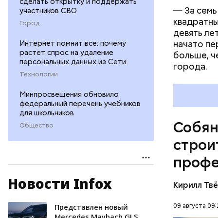
сделать открытку и поддержать
— За семь
участников СВО
квадратны
Город
девять ле
начато пе
Интернет помнит все: почему
растет спрос на удаление
больше, ч
персональных данных из Сети
города.
Технологии
Минпросвещения обновило
федеральный перечень учебников
для школьников
Собян
Общество
строи
профе
Новости Infox
— Призван
Кирилл Тв
Построить
счастье. 
09 августа 09
Представлен новый
СТРОИТЕ
строит бу
Mercedes Maybach GLS