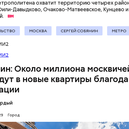
етрополитена охватит территорию четырех райо
документы
Фили-Давыдково, Очаково-Матвеевское, Кунцево и
й.
ЛЬСТВО
МОСКВА
СЕРГЕЙ СОБЯНИН
МЕТРО
МИ2
МИ2
ин: Около миллиона москвиче
 родным и близким, поддержка которых дает нов
дут в новые квартиры благод
. С Днем строителя, друзья! — написал глава город
ации
жере
МАКС
.
ёрдый
29
Город
му реновации включено 5176 зданий. Это примерн