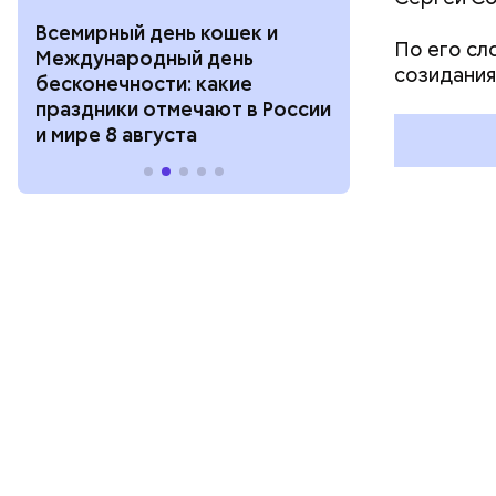
Всемирный день кошек и
День собиран
По его сл
Международный день
Международ
созидания
бесконечности: какие
холостяка: к
праздники отмечают в России
отмечают в Р
и мире 8 августа
августа