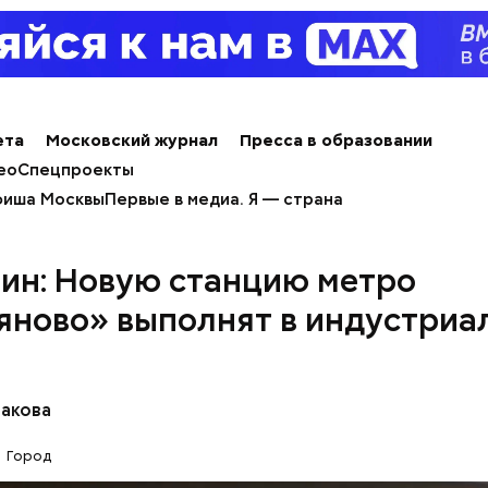
ета
Московский журнал
Пресса в образовании
ео
Спецпроекты
иша Москвы
Первые в медиа. Я — страна
ин: Новую станцию метро
шесть жилых домов совокупной площадью
свыше 7
ых метров
ввели в эксплуатацию в Южном Тушине в
яново» выполнят в индустриа
 реновации. Об этом сообщил руководитель сто
 градостроительной политики и строительства В
бакова
Город