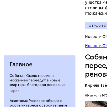
участка м
столицы: 
Можайски
СТРОИТЕ
Новости С
Новости С
Собян
— Спасибо
Главное
перее
трудиться
ренов
мессенд
Собянин: Около миллиона
москвичей переедут в новые
квартиры благодаря реновации
Кирилл Тв
Город
09 августа 10:
Анастасия Ракова сообщила о
росте интереса к строительным
В програм