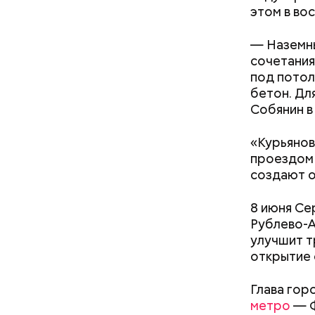
этом в во
— Наземны
сочетания
под потол
бетон. Дл
Собянин в
Президен
строитель
«Курьянов
лидер поб
проездом 
от террор
создают о
делают вс
проявляя 
8 июня Се
строитель
Рублево-А
улучшит т
открытие 
Благодаря
включая к
Глава гор
строитель
метро
— Ф