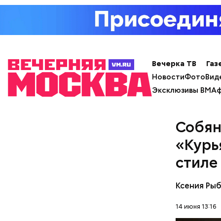
Вечерка ТВ
Газ
Новости
Фото
Вид
Эксклюзивы ВМ
Аф
Собян
Недавно 
квадратн
«Курь
программы
стиле
Комплекса
Ефимов.
Ксения Ры
14 июня 13:16