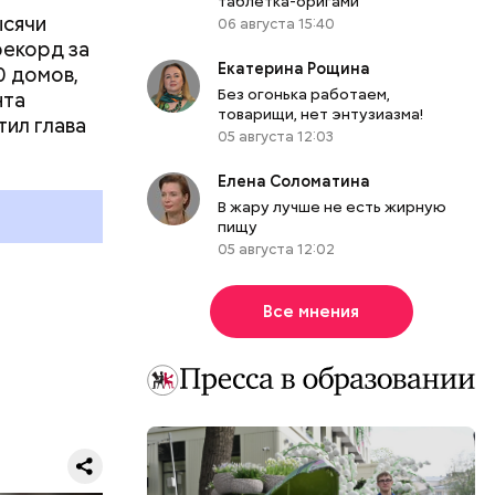
таблетка-оригами
ысячи
06 августа 15:40
рекорд за
Екатерина Рощина
0 домов,
Без огонька работаем,
нта
товарищи, нет энтузиазма!
тил глава
05 августа 12:03
Елена Соломатина
В жару лучше не есть жирную
пищу
05 августа 12:02
Все мнения
ы.
-то новое
то сегодня