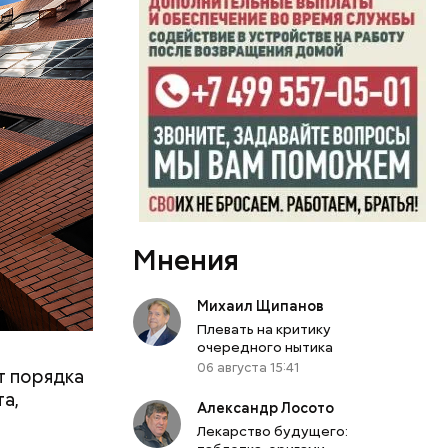
 метров.
рода.
Мнения
хитекторов
Михаил Щипанов
в
Плевать на критику
очередного нытика
трасли,
06 августа 15:41
т порядка
или
та,
Александр Лосото
Лекарство будущего: