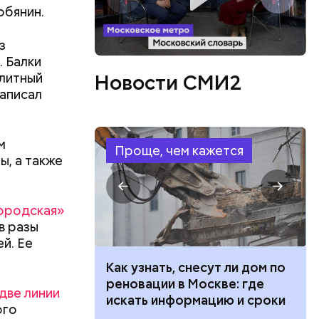
обянин.
з
 Балки
олитный
Новости СМИ2
написал
иков
ссийский
м
Проще, чем кажется
традавших
, а также
 они
изни,
удникам
городская»
в разы
й. Ее
 100 тысяч
Как узнать, снесут ли дом по
ий,
дарства при
реновации в Москве: где
две линии
ии: кто может
искать информацию и сроки
ого
 какие нужны