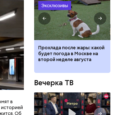
Эксклюзивы
ски
 для
Прохлада после жары: какой
рта.
моложения:
будет погода в Москве на
рдины
второй неделе августа
лет Дню
раммы
 Москвы,
Вечерка ТВ
ской
сенджере
мят в
н историей
жится. Об