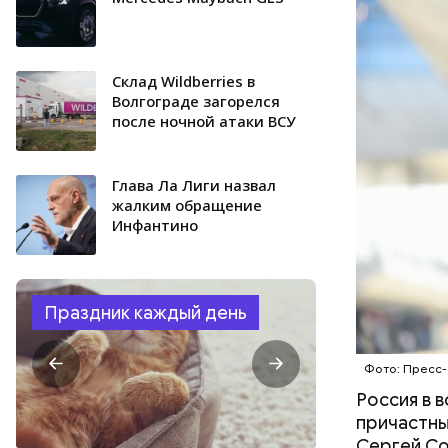
СЕРГЕЙ С
Склад Wildberries в
Волгограде загорелся
после ночной атаки ВСУ
Глава Ла Лиги назвал
жалким обращение
Инфантино
Праздник каждый день
Фото: Пресс-
Россия в 
причастны
Сергей Со