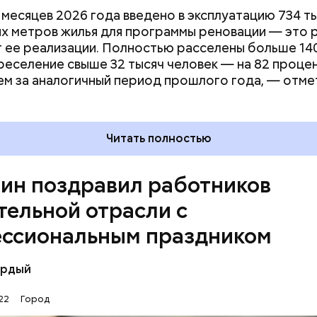
 месяцев 2026 года введено в эксплуатацию 734 т
х метров жилья для программы реновации — это 
т ее реализации. Полностью расселены больше 14
реселение свыше 32 тысяч человек — на 82 проце
ем за аналогичный период прошлого года, — отме
Читать полностью
ин поздравил работников
тельной отрасли с
ссиональным праздником
ие строителей — воплощать в жизнь планы и мечт
ёрдый
 новый дом или мост — это значит построить чье
И за это я от всего сердца говорю спасибо всем, к
:22
Город
ЛЬСТВО
ПРАЗДНИКИ
МОСКВА
дущее России, — написал глава города.