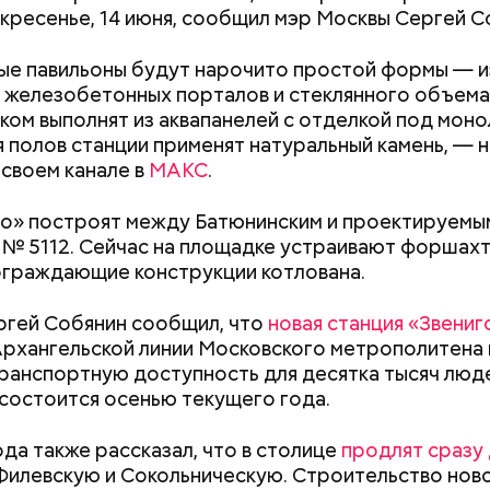
скресенье, 14 июня, сообщил мэр Москвы Сергей С
е павильоны будут нарочито простой формы — и
 железобетонных порталов и стеклянного объема.
ком выполнят из аквапанелей с отделкой под мон
я полов станции применят натуральный камень, — 
 своем канале в
МАКС
.
т России Владимир Путин
также поздравил работн
ной отрасли с профессиональным праздником. Ро
о» построят между Батюнинским и проектируемы
лагодарил строителей, которые работают в пос
№ 5112. Сейчас на площадке устраивают форшахты
истических атак регионах. Путин подчеркнул, что
граждающие конструкции котлована.
е необходимое для восстановления нормальной ж
мужество и самоотверженность. Он пожелал сотр
ргей Собянин сообщил, что
новая станция «Звени
ной отрасли новых успехов и свершений.
рхангельской линии Московского метрополитена 
ранспортную доступность для десятка тысяч люде
состоится осенью текущего года.
Как поменять батареи дома и
Как получить до
 внедрению современных строительных технолог
не получить штраф
рублей от госу
рупномодульное домостроение, средний срок
ода также рассказал, что в столице
продлят сразу 
трудной ситуац
ства жилья сократился с 14–16 до 12–14 месяцев.
илевскую и Сокольническую. Строительство нов
претендовать и