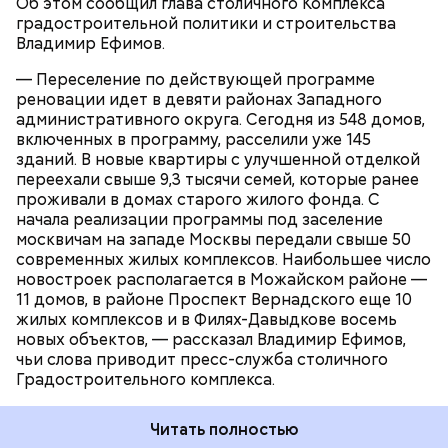
Об этом сообщил глава столичного Комплекса
снос», которая позволяет весь строительный мусор
градостроительной политики и строительства
отправить сразу на переработку. На
Владимир Ефимов.
освободившихся участках в рамках программы
ВЛАДИМИР ЕФИМОВ
МОСКВА
реновации город возводит новые жилые здания с
РЕНОВАЦИЯ
— Переселение по действующей программе
необходимой инфраструктурой.
реновации идет в девяти районах Западного
административного округа. Сегодня из 548 домов,
включенных в программу, расселили уже 145
зданий. В новые квартиры с улучшенной отделкой
переехали свыше 9,3 тысячи семей, которые ранее
проживали в домах старого жилого фонда. С
начала реализации программы под заселение
москвичам на западе Москвы передали свыше 50
современных жилых комплексов. Наибольшее число
новостроек располагается в Можайском районе —
11 домов, в районе Проспект Вернадского еще 10
жилых комплексов и в Филях-Давыдкове восемь
новых объектов, — рассказал Владимир Ефимов,
чьи слова приводит пресс-служба столичного
Градостроительного комплекса.
Читать полностью