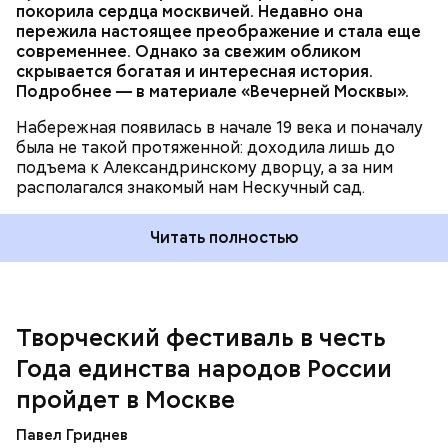
покорила сердца москвичей. Недавно она
Организаторы — городской Центр гражданской
пережила настоящее преображение и стала еще
активности и Совет общественных советников
современнее. Однако за свежим обликом
Москвы при поддержке столичного Департамента
скрывается богатая и интересная история.
территориальных органов исполнительной власти.
Подробнее — в материале «Вечерней Москвы».
Набережная появилась в начале 19 века и поначалу
была не такой протяженной: доходила лишь до
подъема к Александринскому дворцу, а за ним
располагался знакомый нам Нескучный сад.
Читать полностью
Программу реновации утвердили в августе 2017
года. Она касается около миллиона москвичей и
предусматривает расселение 5176 домов. Ранее
Сергей Собянин
поручил
увеличить темпы
реализации программы реновации в два раза.
Творческий фестиваль в честь
Года единства народов России
Чтобы принять участие, нужно снять видео и
пройдет в Москве
направить его вместе с заявкой до 15 августа в
сообществе
«Общественные советники» в
Павел Гриднев
социальной сети во ВКонтакте.