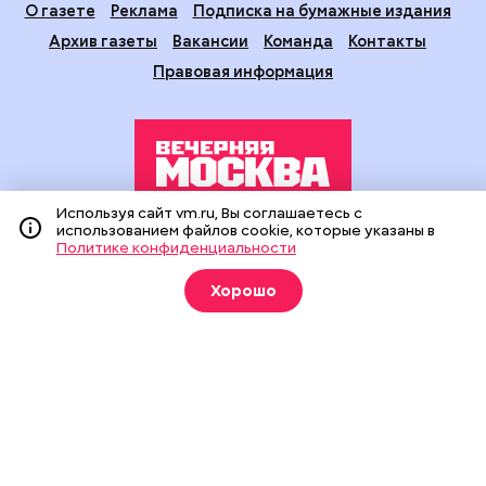
О газете
Реклама
Подписка на бумажные издания
Архив газеты
Вакансии
Команда
Контакты
Правовая информация
Используя сайт vm.ru, Вы соглашаетесь с
использованием файлов cookie, которые указаны в
Издание создано при финансовой поддержке Департамента
Политике конфиденциальности
средств массовой информации и рекламы города Москвы.
На сайте применяются рекомендательные технологии
(информационные технологии предоставления информации
Хорошо
на основе сбора, систематизации и анализа сведений,
относящихся к предпочтениям пользователей сети
«Интернет», находящихся на территории Российской
Федерации).
Сетевое издание "Вечерняя Москва" (18+) зарегистрировано
в Федеральной службе по надзору в сфере связи,
информационных технологий и массовых коммуникаций
(Роскомнадзор). Свидетельство о регистрации ЭЛ № ФС 77 -
90524 от 09.12.2025. Учредитель: АО "Редакция газеты
"Вечерняя Москва". Главный редактор
vm.ru
: Александр