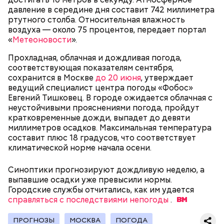
давление в середине дня составит 742 миллиметра
ртутного столба. Относительная влажность
воздуха — около 75 процентов, передает портал
«
Метеоновости
».
Прохладная, облачная и дождливая погода,
Под открытым небом
соответствующая показателям сентября,
сохранится в Москве
до 20 июня
, утверждает
ведущий специалист центра погоды «Фобос»
Евгений Тишковец. В городе ожидается облачная с
неустойчивыми прояснениями погода, пройдут
кратковременные дожди, выпадет до девяти
миллиметров осадков. Максимальная температура
составит плюс 18 градусов, что соответствует
климатической норме начала осени.
Синоптики прогнозируют дождливую неделю, а
выпавшие осадки уже превысили нормы.
Городские службы отчитались, как им удается
справляться с последствиями непогоды
.
По словам Юлии Шуваловой, в 1830 году именно на
ПРОГНОЗЫ
МОСКВА
ПОГОДА
этой набережной был открыт театр, который