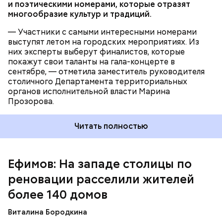
и поэтическими номерами, которые отразят
Ранее мэр Москвы Сергей Собянин
рассказал
, как
многообразие культур и традиций.
программа реновации решает задачу создания
безбарьерной среды для маломобильных граждан,
— Участники с самыми интересными номерами
прежде всего для людей с особенностями
выступят летом на городских мероприятиях. Из
здоровья и пожилых москвичей.
них эксперты выберут финалистов, которые
— В Можайском районе договоры на комфортное
покажут свои таланты на гала-концерте в
жилье в новостройках заключили более 4,3 тысячи
сентябре, — отметила заместитель руководителя
москвичей из полностью расселенных домов, в
столичного Департамента территориальных
Очаково-Матвеевском — свыше 6,3 тысячи
органов исполнительной власти Марина
горожан, а в Филях-Давыдкове — более 4,6 тысячи.
Прозорова.
В Солнцеве в современные жилые комплексы
переехали свыше 2,8 тысячи человек. Благодаря
реализации программы реновации в районах
Читать полностью
преображается не только жилой фонд, но и
инфраструктура. Рядом оборудуют удобные
пешеходные зоны, спортивные и игровые
Ефимов: На западе столицы по
площадки, строят необходимые социальные
объекты. На первых этажах новостроек
реновации расселили жителей
открываются магазины, аптеки, кафе, сервисы
более 140 домов
бытовых услуг, — добавила министр правительства
Москвы, руководитель Департамента городского
Виталина Бородкина
имущества Екатерина Соловьева.