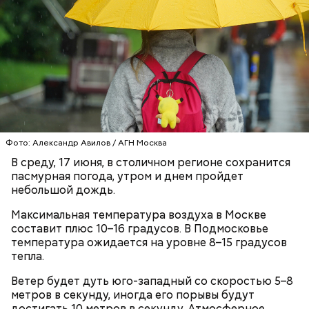
После масштабной реконструкции,
завершившейся в декабре 2025 года, набережная
ВДНХ и парки Москвы
Фото: Александр Авилов / АГН Москва
стала еще красивее и удобнее для гостей.
приглашают на программу ко Дню
В среду, 17 июня, в столичном регионе сохранится
молодежи — Сергунина
пасмурная погода, утром и днем пройдет
небольшой дождь.
Максимальная температура воздуха в Москве
составит плюс 10–16 градусов. В Подмосковье
температура ожидается на уровне 8–15 градусов
тепла.
Ветер будет дуть юго-западный со скоростью 5–8
метров в секунду, иногда его порывы будут
достигать 10 метров в секунду. Атмосферное