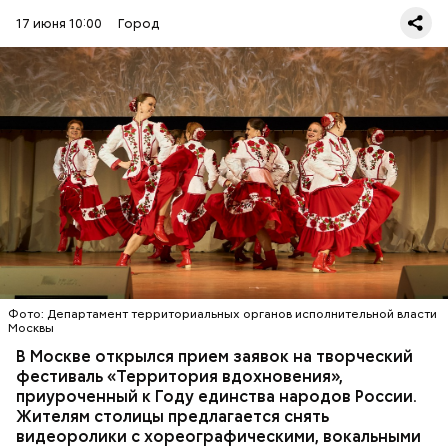
17 июня 10:00
Город
Вся информация о программе реновации
представлена на портале
mos.ru
. Подробнее о
квартирах и домах по программе можно узнать по
ссылке
, напомнили в Градостроительном комплексе
Москвы.
Конкурсантами могут стать все желающие старше
16 лет. У исполнителя или коллектива есть
возможность представить до двух номеров в
любом жанре. Экспертное жюри оценит его
Фото: Департамент территориальных органов исполнительной власти
соответствие главной теме и оригинальность, а
Москвы
МЕРОПРИЯТИЯ
КУЛЬТУРА
ТВОРЧЕСТВО
также профессионализм артистов.
МОСКВА
ФЕСТИВАЛИ
В Москве открылся прием заявок на творческий
фестиваль «Территория вдохновения»,
приуроченный к Году единства народов России.
Жителям столицы предлагается снять
видеоролики с хореографическими, вокальными