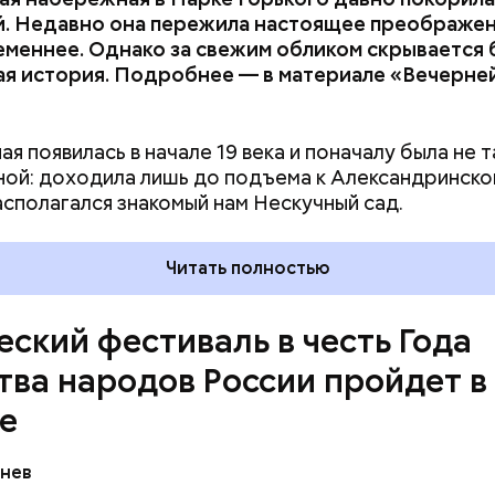
й. Недавно она пережила настоящее преображен
нять участие, нужно снять видео и направить его 
меннее. Однако за свежим обликом скрывается 
 15 августа в
сообществе
«Общественные советни
ая история. Подробнее — в материале «Вечерне
й сети во ВКонтакте.
я появилась в начале 19 века и поначалу была не т
ой: доходила лишь до подъема к Александринско
располагался знакомый нам Нескучный сад.
Читать полностью
еский фестиваль в честь Года
тва народов России пройдет в
е
днев