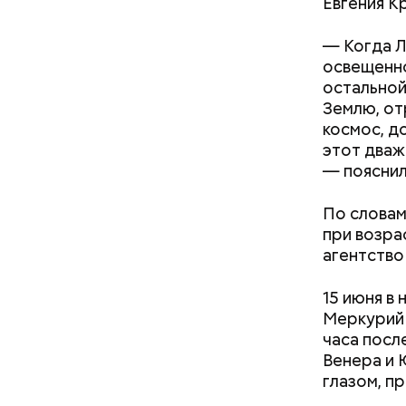
Евгения К
— Когда Л
освещенно
остальной
Землю, от
космос, д
этот дваж
— пояснил
По словам
при возра
агентство
В 2025 го
80-летию 
15 июня в
Отечества
Меркурий 
коллектив
— В оформ
часа после
Христа Сп
Матвей Ка
Венера и 
Российско
глазом, пр
Пушкинска