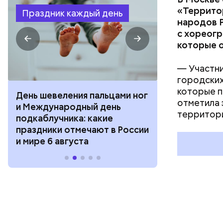
«Террито
Праздник каждый день
народов Р
с хореогр
которые о
— Участни
городских
которые п
День шевеления пальцами ног
День разгля
отметила 
и Международный день
горизонта и 
территори
подкаблучника: какие
курсанта: ка
праздники отмечают в России
отмечают в Р
и мире 6 августа
августа