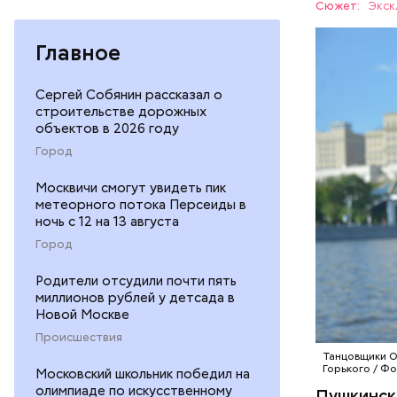
Сюжет:
Экск
Помнит
Главное
РЕКОНСТ
Сергей Собянин рассказал о
строительстве дорожных
объектов в 2026 году
Город
Москвичи смогут увидеть пик
метеорного потока Персеиды в
ночь с 12 на 13 августа
Город
Родители отсудили почти пять
миллионов рублей у детсада в
Новой Москве
Происшествия
Танцовщики О
Горького / Ф
Московский школьник победил на
олимпиаде по искусственному
Пушкинск