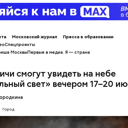
ета
Московский журнал
Пресса в образовании
ео
Спецпроекты
иша Москвы
Первые в медиа. Я — страна
ичи смогут увидеть на небе
крытым небом
льный свет» вечером 17–20 и
Бородкина
Город