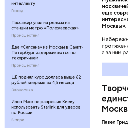
интеллекту
москвиче
Чтобы при
Город
еще совре
заявкой до
интересн
социально
Пассажир упал на рельсы на
Москвы».
станции метро «Полежаевская»
Происшествия
Набережна
протяженн
Два «Сапсана» из Москвы в Санкт-
а за ним 
Петербург задерживаются по
техпричинам
Происшествия
ЦБ поднял курс доллара выше 82
рублей впервые за 4,5 месяца
Творч
Экономика
единс
Илон Маск не разрешил Киеву
Москв
использовать Starlink для ударов
по России
В мире
Павел Гри