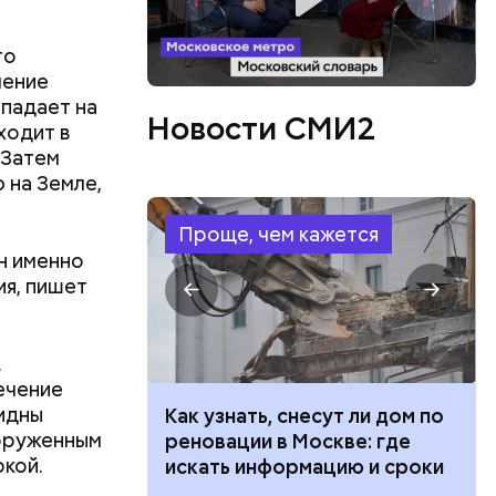
го
чение
 падает на
Новости СМИ2
ходит в
 Затем
 на Земле,
Проще, чем кажется
н именно
ия, пишет
ященные
итника
.
 Лучшие
ечение
раме
 зодчий
видны
 100 тысяч
Как узнать, снесут ли дом по
член
ооруженным
дарства при
реновации в Москве: где
е
ркой.
ии: кто может
искать информацию и сроки
еменное
 какие нужны