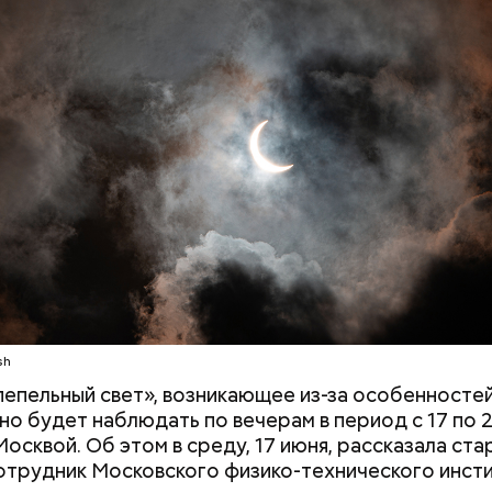
Дебошир и «гроза»
Маникюр кокош
силовиков: кто такой Роберт
украшу: тренды
Гилман, которого просят
Москве летом 2
освободить США
 Юлии Шуваловой, в 1830 году именно на этой на
sh
т театр, который Александр Сергеевич посетил в
пепельный свет», возникающее из-за особенносте
 невестой Натальей Гончаровой и другом Павлом
но будет наблюдать по вечерам в период с 17 по 2
. В 1928 году набережная вошла в состав Центра
Москвой. Об этом в среду, 17 июня, рассказала ст
ьтуры и отдыха имени Горького.
отрудник Московского физико-технического инст