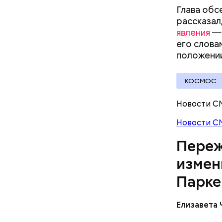
имя получ
Глава обс
рассказал,
явления
— 
его слова
положении
КОСМОС
Новости С
Новости С
Переж
измен
Парке
Организат
обществен
Елизавета
Департаме