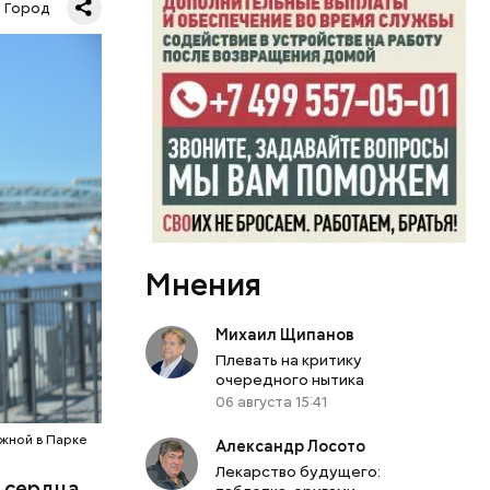
Город
О
Мнения
Михаил Щипанов
Плевать на критику
очередного нытика
06 августа 15:41
жной в Парке
Александр Лосото
Лекарство будущего:
а сердца