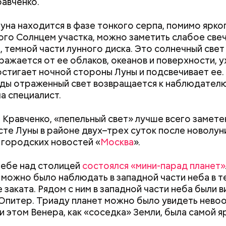
равченко.
уна находится в фазе тонкого серпа, помимо ярко
го Солнцем участка, можно заметить слабое све
, темной части лунного диска. Это солнечный свет
ражается от ее облаков, океанов и поверхности, у
остигает ночной стороны Луны и подсвечивает ее.
ды отраженный свет возвращается к наблюдателю
а специалист.
 Кравченко, «пепельный свет» лучше всего замете
сте Луны в районе двух–трех суток после новолун
 городских новостей «
Москва
».
ду в Москве провели творческие фестивали, посв
Победы Великой Отечественной войны и Году защ
 небе над столицей
состоялся «мини-парад планет»
. Они объединили жителей всех округов столицы.
можно было наблюдать в западной части неба в т
ы и исполнители выступили на гала-концертах в Х
лении набережной принимал участие знаменитый
 заката. Рядом с ним в западной части неба были 
Как поменять батареи дома и
Как получить до
асителя и музыкальном театре «Геликон-опера».
заков, — рассказала «Вечерняя Москва» историк, 
Юпитер. Триаду планет можно было увидеть нев
не получить штраф
рублей от госу
го общества «Знание» Юлия Шувалова. — В 20 век
и этом Венера, как «соседка» Земли, была самой я
трудной ситуац
я соединилась с Андреевской набережной. Совр
претендовать и