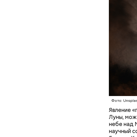
По словам
Фото: Unspla
был откры
Явление «
тогда еще
Луны, мож
Нащокиным
небе над 
парка кул
научный с