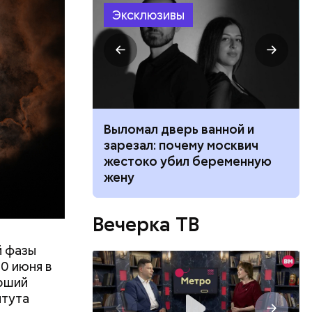
Эксклюзивы
ником
Выломал дверь ванной и
 маникюра в
зарезал: почему москвич
026
жестоко убил беременную
жену
Вечерка ТВ
бережной
месте с
й фазы
0 июня в
льного
арший
итута