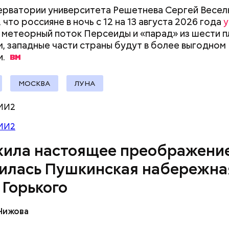
ила в 1937 году — в годовщину гибели поэта.
ерватории университета Решетнева Сергей Весел
документы
 что россияне в ночь с 12 на 13 августа 2026 года
у
метеорный поток Персеиды и «парад» из шести п
м, западные части страны будут в более выгодном
.
МОСКВА
ЛУНА
МИ2
МИ2
ила настоящее преображение
илась Пушкинская набережна
 Горького
оры — городской Центр гражданской активности
ных советников Москвы при поддержке столично
 Чижова
нта территориальных органов исполнительной вл