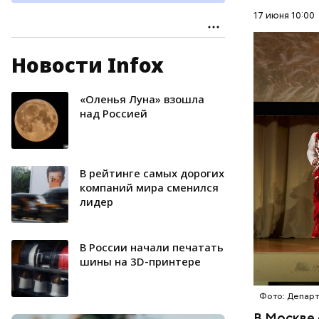
17 июня 10:00
Новости Infox
Конкурсан
исполните
номеров в
«Оленья Луна» взошла
МЕРОПРИ
главной т
над Россией
ФЕСТИВА
В рейтинге самых дорогих
компаний мира сменился
лидер
В России начали печатать
шины на 3D-принтере
Фото: Департ
В Москве 