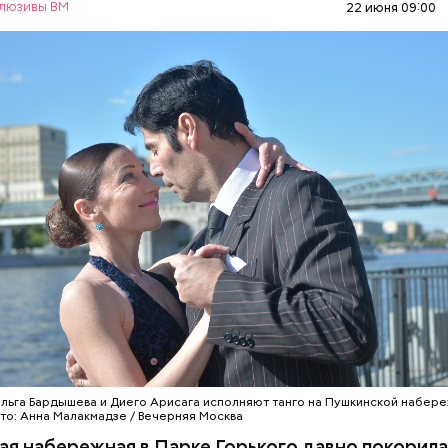
люзивы ВМ
22 июня 09:00
 поэта
РУКЦИЯ
МОСКВА
ИСТОРИЯ
ПАРК ГОРЬКОГ
льга Бардышева и Диего Арисага исполняют танго на Пушкинской набере
ото: Анна Малакмадзе / Вечерняя Москва
ая набережная в Парке Горького давно покорил