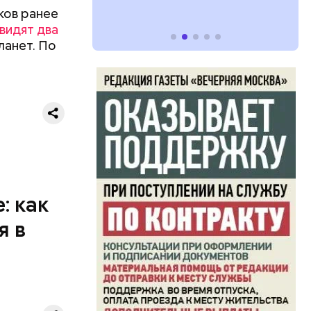
ков ранее
видят два
ланет. По
: как
я в
 и Совет
го
асти.