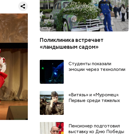
до двух
Поликлиника встречает
ветствие
«ландышевым садом»
ртистов.
Студенты показали
эмоции через технологии
«Витязь» и «Муромец».
Первые среди тяжелых
Пенсионер подготовил
выставку ко Дню Победы