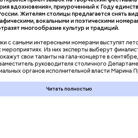
рия вдохновения», приуроченный к Году единст
оссии. Жителям столицы предлагается снять ви
афическими, вокальными и поэтическими номера
тразят многообразие культур и традиций.
ки с самыми интересными номерами выступят лет
 мероприятиях. Из них эксперты выберут финалис
окажут свои таланты на гала-концерте в сентябре
дывания
День качания на качелях и
заместитель руководителя столичного Департам
День пьяного
День шампанского: какие
альных органов исполнительной власти Марина 
кие праздники
праздники отмечают в Росси
оссии и мире 5
и мире 4 августа
Читать полностью