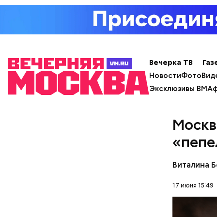
Вечерка ТВ
Газ
Новости
Фото
Вид
Эксклюзивы ВМ
Аф
Москв
Под от
«пепе
Виталина 
17 июня 15:49