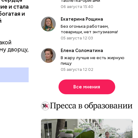
таблетка-оригами
ие и стала
вместе с
06 августа 15:40
богатая и
ки» в
Екатерина Рощина
й
Без огонька работаем,
товарищи, нет энтузиазма!
05 августа 12:03
акой
му дворцу,
Елена Соломатина
В жару лучше не есть жирную
пищу
05 августа 12:02
Все мнения