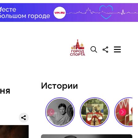
Истории
юня