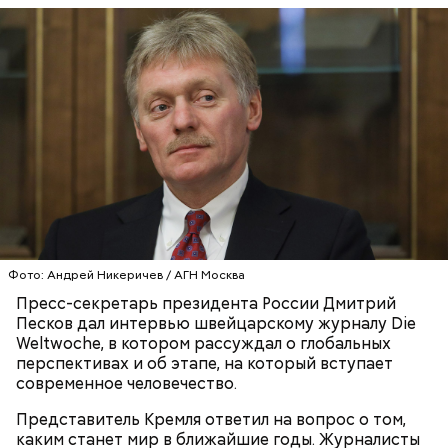
— Родители учили меня всегда надеяться на
лучшее, но при этом быть готовым к худшему, —
сказал дипломат в интервью
изданию
.
ДМИТРИЙ ПЕСКОВ
РОССИЯ
СЕМЬЯ
Фото: Андрей Никеричев / АГН Москва
Пресс-секретарь президента России Дмитрий
Песков дал интервью швейцарскому журналу Die
Weltwoche, в котором рассуждал о глобальных
перспективах и об этапе, на который вступает
современное человечество.
Представитель Кремля ответил на вопрос о том,
каким станет мир в ближайшие годы. Журналисты