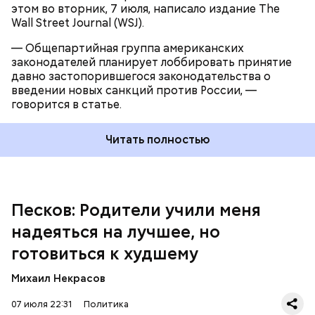
он сопровождался победой
. Продолжая разговор
этом во вторник, 7 июля, написало издание The
о перспективе мира, он отметил, что президент
Wall Street Journal (WSJ).
Украины Владимир Зеленский пришел к власти,
— Общепартийная группа американских
обещая украинцам прекратить войну, и он все еще
законодателей планирует лоббировать принятие
может это сделать, приняв «
очень ответственное
давно застопорившегося законодательства о
решение
».
введении новых санкций против России, —
говорится в статье.
Читать полностью
Песков в том же интервью отметил, что Россия
успешно адаптировалась
к масштабу
санкционного и политического давления со
стороны Европы и готова продолжать
Песков: Родители учили меня
специальную военную операцию на Украине. По
словам представителя Кремля, Москва никогда не
надеяться на лучшее, но
станет инициатором нового глобального военного
готовиться к худшему
конфликта, но будет делать
все необходимое
для
гарантии собственной безопасности.
Михаил Некрасов
07 июля 22:31
Политика