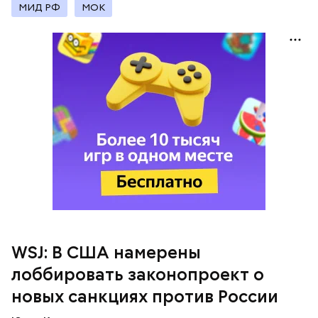
МИД РФ
МОК
*Внесен в России в список террористов и
экстремистов Росфинмониторинга.
WSJ: В США намерены
лоббировать законопроект о
новых санкциях против России
Европейские чиновники
не ждут
от президента
США Дональда Трампа того, что он усилит