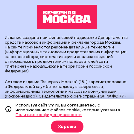
Издание создано при финансовой поддержке Департамента
средств массовой информации и рекламы города Москвы.
На сайте применяются рекомендательные технологии
(информационные технологии предоставления информации
на основе сбора, систематизации и анализа сведений,
относящихся к предпочтениям пользователей сети
«Интернет», находящихся на территории Российской
Федерации).
Сетевое издание "Вечерняя Москва" (18+) зарегистрировано
в Федеральной службе по надзору в сфере связи,
информационных технологий и массовых коммуникаций
(Роскомнадзор). Свидетельство о регистрации ЭЛ № ФС 77 -
90524 от 09.12.2025. Учредитель: АО "Редакция газеты
Используя сайт vm.ru, Вы соглашаетесь с
"Вечерняя Москва". Главный редактор
vm.ru
: Александр
использованием файлов cookie, которые указаны в
Геннадьевич Глуходедов. Адрес редакции: 127015, г.Москва,
Политике конфиденциальности
Бумажный пр-д, д. 14, стр. 2. Телефон:
+7(499)557-04-24
. Адрес
эл.почты:
edit@vm.ru
. Почта для связи с редакцией сайта:
news@vm.ru
.
Хорошо