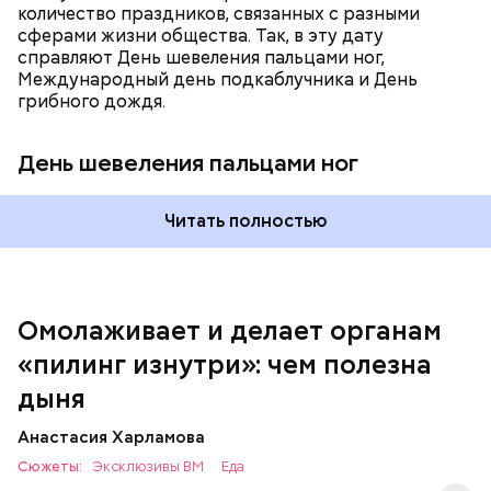
количество праздников, связанных с разными
сферами жизни общества. Так, в эту дату
справляют День шевеления пальцами ног,
Международный день подкаблучника и День
Вред дыни
грибного дождя.
День шевеления пальцами ног
А врач-эндокринолог Алексей Калинчев рассказал,
что существует множество блюд, где используют
растение.
Читать полностью
кремний — укрепляет кости, зубы, волосы и
ногти и оказывает омолаживающее действие;
витамин С — работает как антиоксидант,
иммуномодулятор, помогает выработке
соединительной ткани, улучшает тургор кожи;
Омолаживает и делает органам
клетчатка — достаточно нежная и забирает
«пилинг изнутри»: чем полезна
излишки холестерина, сахара и соли тяжелых
металлов;
дыня
фолиевая кислота (в большом количестве) —
она необходима беременным женщинам,
Анастасия Харламова
— В момент стресса он держит сосуды под
чтобы формировалась нервная трубка у
Сюжеты:
контролем и контролирует более 300 реакций
Эксклюзивы ВМ
Еда
плода. Также ее рекомендуют принимать для
нашего организма. Также положительно влияет на