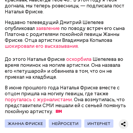
догнала, мы теперь ровесницы, — подписала пост
Наталья Фриске.
Недавно телеведущий Дмитрий Шепелев
День грибного дождя
опубликовал
заявление
по поводу встреч его сына
Платона с родителями покойной певицы Жанны
— В дыне содержится много сахара, который
Фриске. Отца артистки Владимира Копылова
представлен фруктозой. С одной стороны — это
шокировали его высказывания
.
хорошо, потому что дает энергию. Но важно
помнить, что сладкими дынями не нужно сильно
увлекаться, так же как и арбузами, людям с
До этого Наталья Фриске
оскорбила
Шепелева во
сахарным диабетом и лишним весом, —
время поминок на могиле артистки. Она назвала
подчеркнула доктор.
его «петушарой» и обвинила в том, что он не
приехал на кладбище.
В июне прошлого года Наталья Фриске вместе с
отцом пришла на могилу певицы, где также
поругалась с журналистами
. Она возмутилась, что
Международный день подкаблучника — это
представители СМИ мешали ей с семьей помянуть
шутливый праздник, призванный подчеркнуть, что
покойную
артистку.
гармония в отношениях важнее формального
главенства в паре. Потому в этот день муж и жена
ЖАННА ФРИСКЕ
НЕЙРОСЕТИ
ИНТЕРНЕТ
обмениваются своими ролям, и мужчина выполняет
«женскую» работу (готовит, стирает и убирает), а