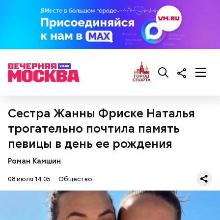
гипоксию и ухудшение физического состояния, —
предостерегла Соломатина.
Сестра Жанны Фриске Наталья
трогательно почтила память
певицы в день ее рождения
беременным, кормящим женщинам;
Роман Камшин
людям с ослабленной иммунной системой;
пожилым;
08 июля 14:05
Общество
детям.