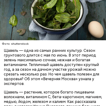
Опасность же щавеля состоит в том, что он
содержит большое количество щавелевой кислоты,
которая может способствовать образованию
Фото: shutterstock
камней в почках, объяснила диетолог.
Щавель — одна из самых ранних культур. Сезон
ЗДОРОВЬЕ
ВРАЧИ
РАСТЕНИЯ
грунтового длится с мая по июнь. В этот период
ПРОДУКТЫ
зелень максимально сочная, нежная и богатая
витаминами. Тепличный щавель доступен круглый
год, а за сезон на дачном участке урожай можно
срезать несколько раз. Но чем щавель полезен для
здоровья? Об этом «Вечерняя Москва» узнала у
экспертов.
Щавель — растение, которое богато пищевыми
волокнами, витамином С, бета-каротином, магнием,
медью, йодом, железом и калием. Как рассказала