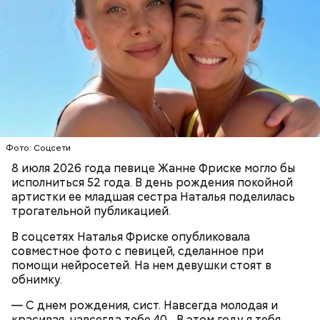
Грибным дождем называют те осадки, которые
выпадают в солнечную погоду. Считается, что
после них в лесу появляется много грибов, поэтому
дождь и прозвали грибным. Август же считается
началом грибного сезона, поэтому 6-го числа этого
Фото: Соцсети
месяца отмечается День грибного дождя. В этот
8 июля 2026 года певице Жанне Фриске могло бы
праздник принято отправляться в лес собирать
исполниться 52 года. В день рождения покойной
грибы, даже если на улице непогода.
Ранние плоды, по словам врача, лучше не есть:
артистки ее младшая сестра Наталья поделилась
трогательной публикацией.
Терапевт Кондрахин назвал
Чистит сосуды и защищает от
продукты и напитки, которые
В соцсетях Наталья Фриске опубликовала
рака: чем полезен кресс-салат
выводят токсины из организма
совместное фото с певицей, сделанное при
помощи нейросетей. На нем девушки стоят в
обнимку.
— С днем рождения, сист. Навсегда молодая и
красивая, навсегда тебе 40... В этом году я тебя