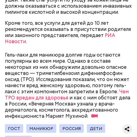
должны оказываться с использованием инвазивных
пилингов кислотной и высокой концентрации.
— В дыне содержится много сахара, который
представлен фруктозой. С одной стороны — это
Кроме того, все услуги для детей до 10 лет
хорошо, потому что дает энергию. Но важно
рекомендуется оказывать в присутствии родителя
помнить, что сладкими дынями не нужно сильно
или законного представителя, передает
РИА
увлекаться, так же как и арбузами, людям с
Новости
.
сахарным диабетом и лишним весом, —
подчеркнула доктор.
Гель-лаки для маникюра долгие годы остаются
популярны во всем мире. Однако в составе
некоторых из них обнаружили довольно опасное
вещество — триметилбензоил дифенилфосфин
оксид (ТРО). Исследования показали, что он может
нанести вред женскому здоровью, поэтому гель-
— Кабачки, порезанные кубиками, нужно легко
лаки с этим компонентом запретили в Европе.
Чем
обжарить на сковороде. К ним добавляются зелень
ТРО вреден для здоровья
и как с ним обстоят дела
петрушки, чеснок, соль и оливковое масло.
в России, «Вечерняя Москва» узнала у врача-
Получается очень вкусно, — поделился рецептом
дерматолога, косметолога, аккредитованного
Копылов.
инфекциониста Марият
Мухиной.
ГОСТ
МАНИКЮР
РОССИЯ
ДЕТИ
с сахарным диабетом;
лишним весом.