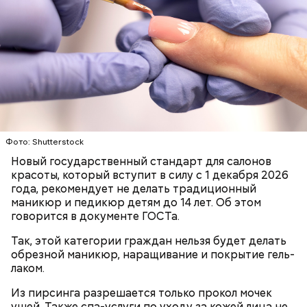
Ингредиенты:
Ранние плоды, по словам врача, лучше не есть:
Фото: Shutterstock
Терапевт Кондрахин назвал
Новый государственный стандарт для салонов
Чистит сосуды и защищает от
продукты и напитки, которые
красоты, который вступит в силу с 1 декабря 2026
рака: чем полезен кресс-салат
выводят токсины из организма
года, рекомендует не делать традиционный
маникюр и педикюр детям до 14 лет. Об этом
говорится в документе ГОСТа.
Так, этой категории граждан нельзя будет делать
обрезной маникюр, наращивание и покрытие гель-
лаком.
Спагетти из кабачков
Из пирсинга разрешается только прокол мочек
ушей. Также спа-услуги по уходу за кожей лица не