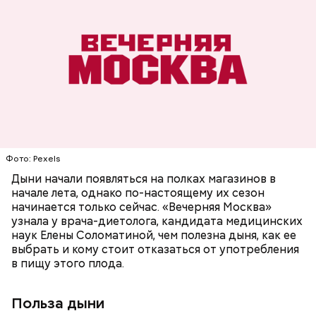
заболеваний;
Дыня содержит много структурированной
бета-каротин (провитамин А) — отвечает за
жидкости, поэтому организму не нужно тратить
поддержание иммунитета, зрения и
много энергии, чтобы ее усвоить, рассказала
необходим для обновления кожи. Дыня
доктор. Кроме того, этот плод богат витаминами и
«делает пилинг изнутри», обновляет
минералами. Так, в дыне содержатся:
слизистые оболочки органов. А еще именно
ЗДОРОВЬЕ
ПРАВИЛЬНОЕ ПИТАНИЕ
ОВОЩИ
бета-каротин обеспечивает дыне желтый
ЛЕТО
ФРУКТЫ
цвет;
лютеин и зеаксантин — эти каротиноиды
отлично поддерживают наше зрение;
калий — оказывает мочегонное действие,
Фото: Pexels
поддерживает сердечно-сосудистую
систему и предотвращает скачки давления;
Дыни начали появляться на полках магазинов в
магний — помогает калию и не дает сосудам
начале лета, однако по-настоящему их сезон
спазмироваться.
начинается только сейчас. «Вечерняя Москва»
узнала у врача-диетолога, кандидата медицинских
наук Елены Соломатиной, чем полезна дыня, как ее
выбрать и кому стоит отказаться от употребления
в пищу этого плода.
Польза дыни