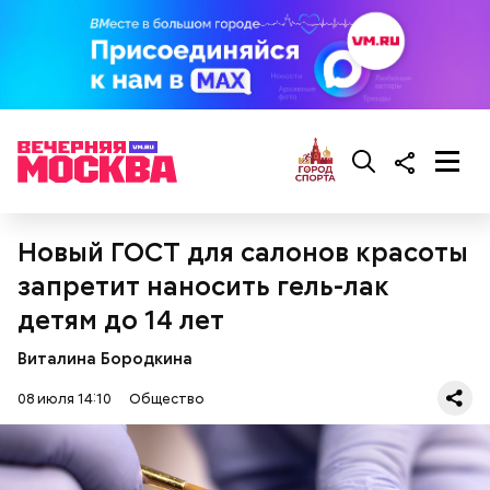
кабачок;
брынза;
растительное масло;
помидоры черри либо грунтовые.
Новый ГОСТ для салонов красоты
беременным, кормящим женщинам;
людям с ослабленной иммунной системой;
запретит наносить гель-лак
пожилым;
детям до 14 лет
детям.
Виталина Бородкина
08 июля 14:10
Общество