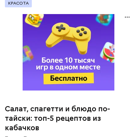
КРАСОТА
кабачок;
петрушка;
чеснок;
оливковое масло;
соль.
Однако диетолог предупредила: не для всех дыня
Салат, спагетти и блюдо по-
может быть полезна. В первую очередь ее стоит
тайски: топ-5 рецептов из
есть с осторожностью людям:
кабачков