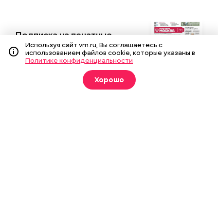
Подписка на печатные
издания
Используя сайт vm.ru, Вы соглашаетесь с
использованием файлов cookie, которые указаны в
Политике конфиденциальности
Оформить
Хорошо
О газете
Реклама
Подписка на бумажные издания
Архив газеты
Вакансии
Команда
Контакты
Правовая информация
Издание создано при финансовой поддержке Департамента