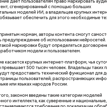
ы черри либо грунтовые.
ние дает пользователям право маркировать аудио
ан-Пьер Ади Феньо в 1987 году. Так как цифра в
ент, сгенерированный с помощью больших
 знак бесконечности, то и дата была выбрана «08.0
альных моделей ИИ, а владельцев крупных интер
организуются тематические лекции по математике
обязывает обеспечить для этого необходимые те
, а также проводят выставки на тему бесконечнос
принятым нормам, авторы контента смогут самос
 предупреждение об использовании нейросетей.
такой маркировки будут определяться договоре
работчиком модели и пользователем.
е касается крупных интернет-платформ, чья суто
 превышает 500 тысяч человек. Владельцы таких
удут предоставить технический функционал для 
алины со сливками
страницы пользователей, распространяющих инф
зыке или языках народов России.
ого, законом введены такие категории моделей
нного интеллекта, как суверенные и национальные,
станавливаются требования по локализации обра