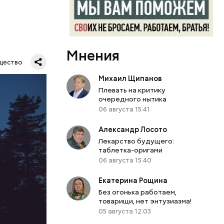
Мнения
Все
щество
род — в
Михаил Щипанов
Плевать на критику
очередного нытика
06 августа 15:41
Александр Лосото
Лекарство будущего:
таблетка-оригами
06 августа 15:40
Екатерина Рощина
Без огонька работаем,
товарищи, нет энтузиазма!
05 августа 12:03