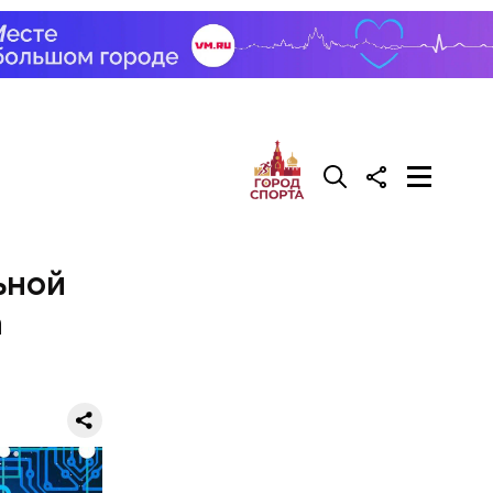
ьной
а
делать на
ивень.
 а сверху
 помидоры