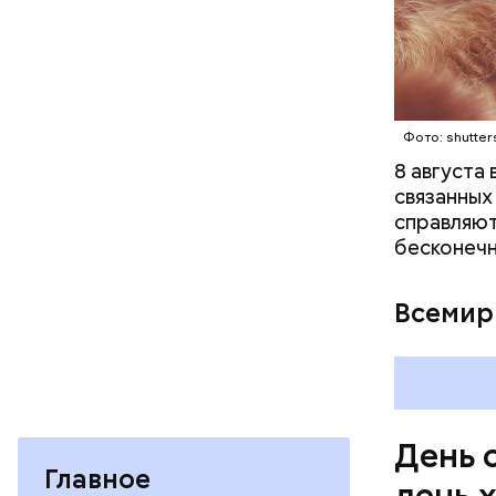
Междун
Фото: shutter
8 августа
связанных
справляют
бесконечн
— Кабачки
Всемир
сковороде
оливковое
Копылов.
День 
Главное
день 