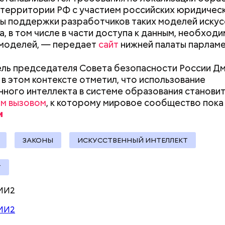
 территории РФ с участием российских юридически
Выломал дверь ванной и
Быстрее теряют
ы поддержки разработчиков таких моделей искус
зарезал: почему москвич
портятся: какие
а, в том числе в части доступа к данным, необход
нты:
жестоко убил беременную
нельзя хранить 
 моделей, — передает
сайт
нижней палаты парламе
жену
холодильнике
ародный день бесконечности
ль председателя Совета безопасности России Д
в этом контексте отметил, что использование
нного интеллекта в системе образования станови
м вызовом
, к которому мировое сообщество пока
ЗАКОНЫ
ИСКУССТВЕННЫЙ ИНТЕЛЛЕКТ
Т
родный день холостяка все мужчины без пары вид
МИ2
узьями, устраивают вечеринки, играют в видеоигр
время, наслаждаясь свободой и независимостью, 
МИ2
 ведь может быть и так, что через год они уже не 