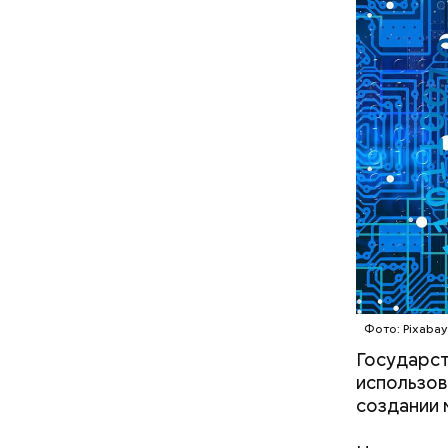
День мали
сочетания
только ма
ингредиен
самостоят
Фото: Pixabay
Государст
кабачок
использов
брынза;
создании 
растите
Междунар