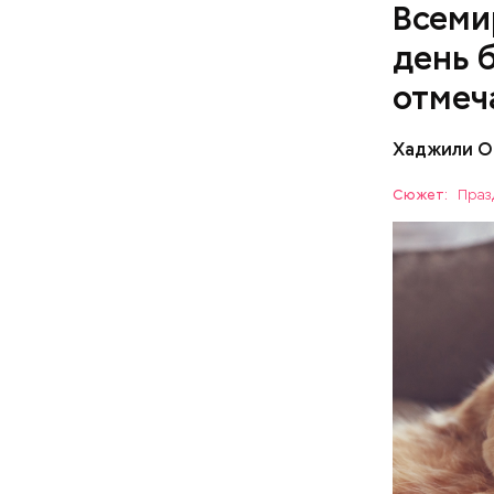
Всеми
холостяка
день 
отмеч
Хаджили О
Инициатор
фонд Anim
Сюжет:
Праз
любовь и 
Спагет
ПРАЗДНИ
лакомство
открывают
ПСИХОЛО
магазины 