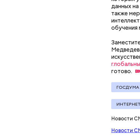
данных на
также мер
интеллект
Ингредие
обучения
Междун
Заместите
Медведев 
искусстве
глобальны
готово.
ГОСДУМА
ИНТЕРНЕ
В Междуна
Новости С
своими др
проводят 
Новости С
возможно,