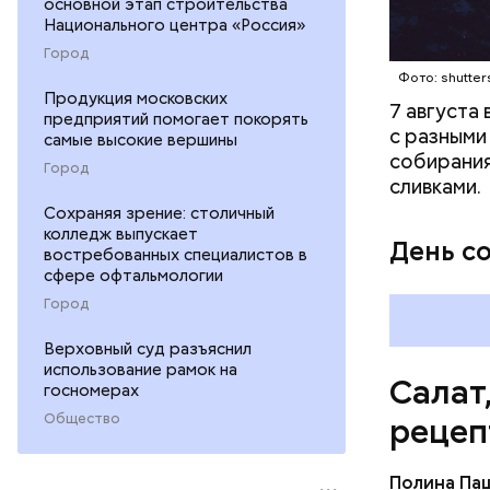
основной этап строительства
Национального центра «Россия»
Город
Фото: shutter
Продукция московских
7 августа
предприятий помогает покорять
с разными
самые высокие вершины
собирания
Город
сливками.
Сохраняя зрение: столичный
колледж выпускает
День с
востребованных специалистов в
сфере офтальмологии
Город
Верховный суд разъяснил
использование рамок на
Салат
госномерах
Общество
рецеп
Полина Па