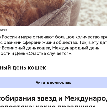
ародный день холостяка
stock
 в России и мире отмечают большое количество пр
 с разными сферами жизни общества. Так, в эту да
 Всемирный день кошек, Международный день
ости и День «Счастье случается».
, порезанные кубиками, нужно легко обжарить на
ный день кошек
. К ним добавляются зелень петрушки, чеснок, сол
 масло. Получается очень вкусно, — поделился р
Читать полностью
собирания звезд и Междунар
холостяка: какие праздники