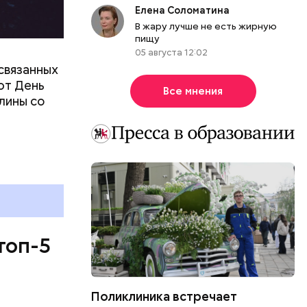
Елена Соломатина
В жару лучше не есть жирную
пищу
05 августа 12:02
связанных
ют День
Все мнения
лины со
топ-5
Поликлиника встречает