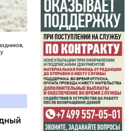
аздников,
ту
ь и
ецептом
одный