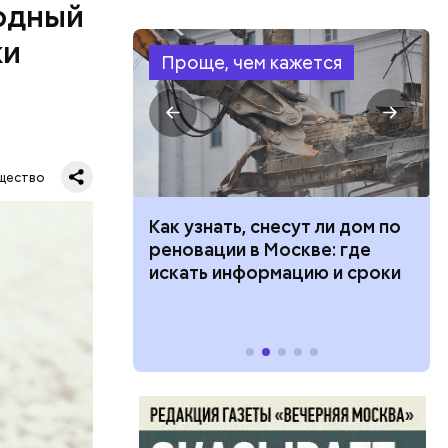
одный
ки
Проще, чем кажется
дународный
т свою
щество
бимое
ту
 100 тысяч
Как узнать, снесут ли дом по
ачьи
дарства при
реновации в Москве: где
ии: кто может
искать информацию и сроки
 какие нужны