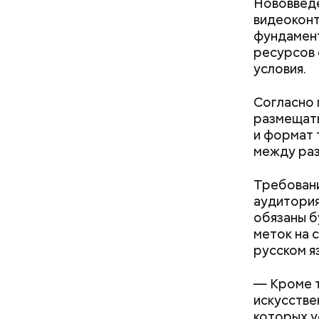
помидор
Нововведе
философ Ж
видеоконт
похожа на
фундамент
праздник 
ресурсов 
философии
условия.
Согласно 
размещать
и формат 
между раз
Требовани
аудитория
обязаны б
День м
меток на 
русском я
— Кроме т
искусстве
которых у