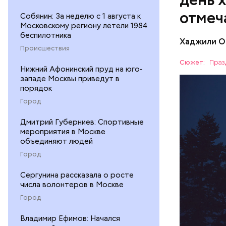
отмеч
Собянин: За неделю с 1 августа к
Московскому региону летели 1984
беспилотника
Хаджили О
День соби
Происшествия
Персеиды,
Сюжет:
Праз
Нижний Афонинский пруд на юго-
любители 
ЕДА
западе Москвы приведут в
местность
порядок
невооруже
АСТРОНО
Город
Дмитрий Губерниев: Спортивные
мероприятия в Москве
объединяют людей
Город
кабачок
петрушк
Сергунина рассказала о росте
чеснок;
числа волонтеров в Москве
оливков
Город
соль.
Владимир Ефимов: Начался