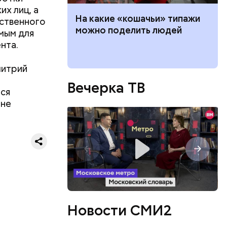
х лиц, а
 вкус и
На какие «кошачьи» типажи
ственного
 продукты
можно поделить людей
имым для
в
нта.
митрий
Вечерка ТВ
тся
 не
ятся со
ы и
Новости СМИ2
пока это
будут