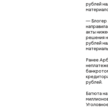
рублей на
материало
Кто ещ
— Блогер 
направила
Следовате
акты ниже
уклонился
решения н
деньги он
рублей на
счетами.
материалы
Ранее Ар
неплатеже
банкротом
кредитора
рублей.
Батюта на
миллионов
Уголовно