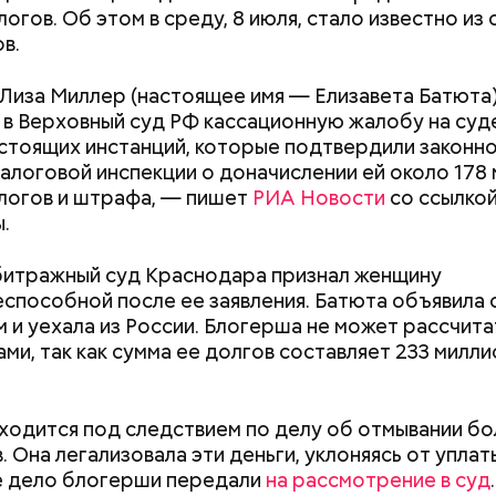
логов. Об этом в среду, 8 июля, стало известно из
в.
е был жертвой Миссюры
Лиза Миллер (настоящее имя — Елизавета Батюта
 в Верховный суд РФ кассационную жалобу на су
ли считали, что в период с 2019 по 2021 год Гасан
стоящих инстанций, которые подтвердили законн
 от уплаты налогов на более чем 170 миллионов ру
алоговой инспекции о доначислении ей около 178
 якобы распределил между родственниками и соб
логов и штрафа, — пишет
РИА Новости
со ссылкой
.
битражный суд Краснодара признал женщину
способной после ее заявления. Батюта объявила 
 и уехала из России. Блогерша не может рассчита
ми, так как сумма ее долгов составляет 233 милли
Как поменять батареи дома и
Как получить до
ходится под следствием по делу об отмывании бо
не получить штраф
рублей от госу
. Она легализовала эти деньги, уклоняясь от уплат
трудной ситуац
е дело блогерши передали
на рассмотрение в суд
претендовать и