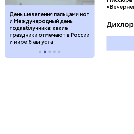
«Вечерне
День шевеления пальцами ног
День разгля
и Международный день
горизонта и 
Дихлор
подкаблучника: какие
курсанта: ка
праздники отмечают в России
отмечают в Р
и мире 6 августа
августа