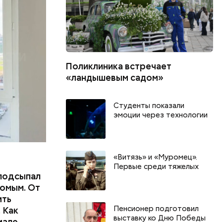
пасть в
еде,
Поликлиника встречает
«ландышевым садом»
Студенты показали
эмоции через технологии
«Витязь» и «Муромец».
Первые среди тяжелых
подсыпал
омым. От
ить
Пенсионер подготовил
 Как
выставку ко Дню Победы
иале