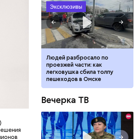
оме
, а
Эксклюзивы
 нее
ществлял
размещения
ов часть
 различных
 получал
 на
ч: поможет ли
Людей разбросало по
в
ок сбросить
проезжей части: как
легковушка сбила толпу
пешеходов в Омске
Вечерка ТВ
)
решения
лионов