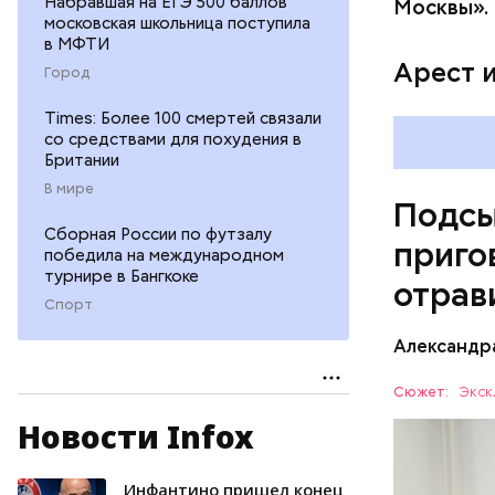
Набравшая на ЕГЭ 500 баллов
Москвы».
московская школьница поступила
Vi
в МФТИ
Арест 
Город
Times: Более 100 смертей связали
со средствами для похудения в
Британии
В мире
Подсы
Сборная России по футзалу
приго
победила на международном
турнире в Бангкоке
отрав
Спорт
Видео: пре
Александр
Сюжет:
Экск
Новости Infox
Все начал
больницу 
поставить
Инфантино пришел конец