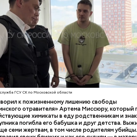
НИЯ
БАЛАШИХА
РОДИТЕЛИ
 на экспертизу. В них специалисты обнаружили
ствующий химикат дихлорэтан, который не мог по
ЕННЫЙ КОМИТЕТ
ЭКСПЕРТИЗЫ
супругов случайно. То же самое вещество нашли в 
з квартиры пострадавших.
служба ГСУ СК по Московской области
оворил к пожизненному лишению свободы
инского отравителя» Артема Миссюру, который 
ствующие химикаты в еду родственникам и знак
упника погибла его бабушка и друг детства. Выж
ще семи жертвам, в том числе родителям убийцы.
равил своих близких и как его судили — в матер