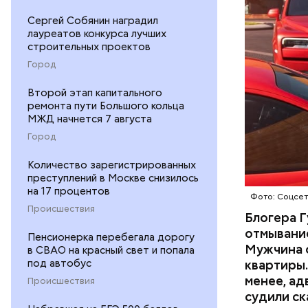
размере. 
ГАСАН ГУ
Сергей Собянин наградил
лауреатов конкурса лучших
строительных проектов
Город
Второй этап капитального
ремонта пути Большого кольца
Началось 
МЖД начнется 7 августа
скрытую к
Город
потерпевш
Количество зарегистрированных
матери и 
преступлений в Москве снизилось
пищу ела 
на 17 процентов
Фото: Соцсе
Происшествия
Блогера Г
отмывание
Пенсионерка перебегала дорогу
Мужчина о
в СВАО на красный свет и попала
под автобус
квартиры.
менее, ад
Происшествия
судили ск
Pl