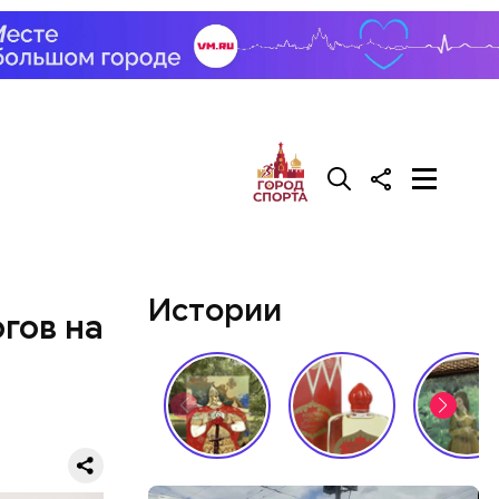
у. А чтобы
, Гасанов
о
покупал
Истории
гов на
й молодой
газине. 13
бленной,