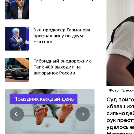
ОТРАВЛЕ
направили
сильнодей
СЛЕДСТВ
организм 
изъятой и
Экс-продюсер Газманова
признал вину по двум
статьям
Гибридный внедорожник
Tank 400 выходит на
авторынок России
Фото: Пресс-
Праздник каждый день
Суд приг
«балаших
сильнодей
рук прест
удалось е
Миссюра т