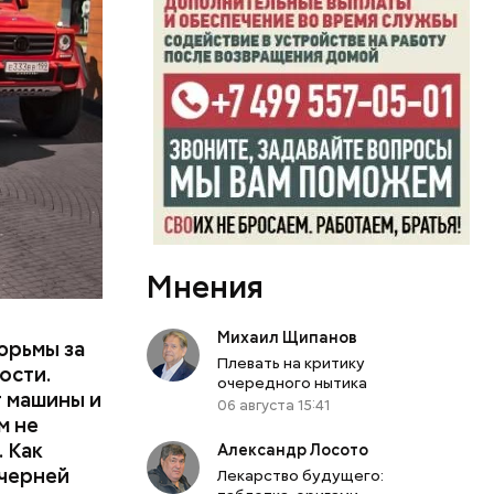
или
ий сын
артиру
вленную
Мнения
Михаил Щипанов
юрьмы за
Плевать на критику
ости.
очередного нытика
т машины и
06 августа 15:41
м не
 Как
Александр Лосото
ечерней
Лекарство будущего: