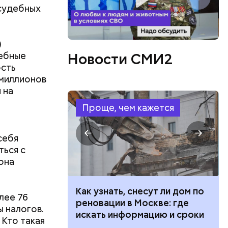
 судебных
)
дебные
Новости СМИ2
ов
ость
блей. Эти
 миллионов
ственными
 на
Проще, чем кажется
себя
ться с
она
 100 тысяч
Как узнать, снесут ли дом по
лее 76
дарства при
реновации в Москве: где
ы налогов.
ии: кто может
искать информацию и сроки
. Кто такая
 какие нужны