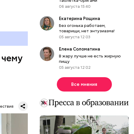
таблетка-оригами
06 августа 15:40
Екатерина Рощина
Без огонька работаем,
товарищи, нет энтузиазма!
05 августа 12:03
Елена Соломатина
 чему
В жару лучше не есть жирную
пищу
05 августа 12:02
Все мнения
ествия
тную
гли
ших