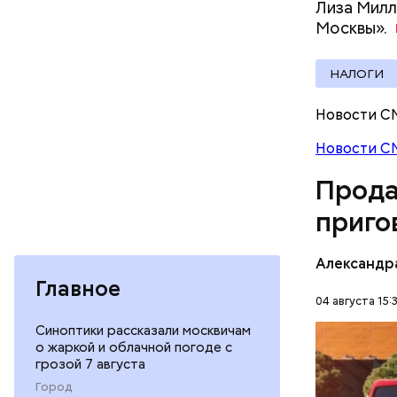
Лиза Милл
Москвы».
НАЛОГИ
Молодого 
Новости С
что плани
Новости С
посчитали
которая в
Прода
дней Мисс
приго
Фото: База
Александр
Главное
04 августа 15:
Синоптики рассказали москвичам
В мае 202
о жаркой и облачной погоде с
Гусейна Г
грозой 7 августа
неуплате 
НАЛОГИ
Город