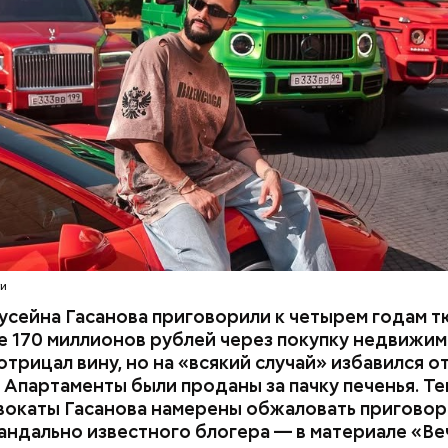
В тот же день мужчину
заочно арестовали
.
СЕЙНОВ
расследование. В квартире потерпевших установ
амеру видеонаблюдения. На записи попал 25-летн
их Артем Миссюра, который тайно приходил в кв
отчима и подсыпал им в еду химикаты. Также отра
его младшая сестра.
ти
усейна Гасанова приговорили к четырем годам т
 170 миллионов рублей через покупку недвижим
трицал вину, но на «всякий случай» избавился о
 Апартаменты были проданы за пачку печенья. Те
вокаты Гасанова намерены обжаловать приговор.
андально известного блогера — в материале «В
ay