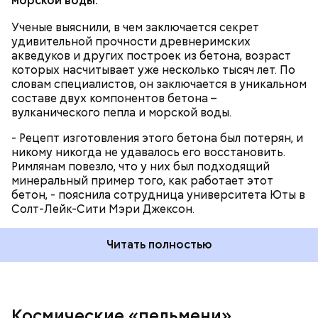
морской воды.
благодаря уникальному «цементу» - opus
caementicium. Он является «предком»
Ученые выяснили, в чем заключается секрет
современного бетона. Основное его отличие
удивительной прочности древнеримских
заключается в том, что он гораздо прочнее и не
акведуков и других построек из бетона, возраст
разваливается спустя несколько десятков лет. Со
которых насчитывает уже несколько тысяч лет. По
временем данный «цемент» становится только
словам специалистов, он заключается в уникальном
крепче.
составе двух компонентов бетона –
вулканического пепла и морской воды.
- Рецепт изготовления этого бетона был потерян, и
никому никогда не удавалось его восстановить.
Римлянам повезло, что у них был подходящий
минеральный пример того, как работает этот
бетон, - пояснила сотрудница университета Юты в
Солт-Лейк-Сити Мэри Джексон.
NASA опровергло данные о марсианской колонии
детей-рабов
Читать полностью
Космические «пельмени»,