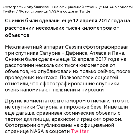
Компьютер научился предсказывать смерть людей
Фотографии опубликованы на официальной странице NASA в соцсети
Twitter / Фото: страница NASА в соцсети Twitter
Снимки были сделаны еще 12 апреля 2017 года на
This montage from our
@CassiniSaturn
расстоянии нескольких тысяч километров от
spacecraft shows three of Saturn's small ring
КОСМОС
NASA
объектов.
moons: Atlas, Daphnis and Pan:
https://t.co/6jVMn1JbQY
Межпланетный аппарат Cassini сфотографировал
pic.twitter.com/VOY93mQ0Of
три спутника Сатурна – Дафниса, Атласа и Пана.
Снимки были сделаны еще 12 апреля 2017 года на
— NASA (@NASA)
29 июня 2017 г.
расстоянии нескольких тысяч километров от
объектов, но опубликовали их только сейчас, после
проведения монтажа. Пользователи соцсетей
отметили, что сфотографированные спутники
очень напоминают пельмени и пирожки.
Другие комментаторы с юмором отмечали, что это
не спутники Сатурна, а пирожные безе. Иные шли
еще дальше, сравнивая космические объекты с
тестом для пиццы, арахисом и грецким орехом.
Фотографии опубликованы на официальной
странице NASA в соцсети
Twitter
.
МЕЖДУ ТЕМ