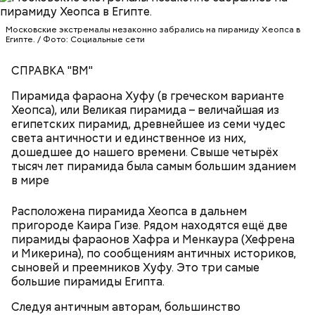
Московские экстремалы незаконно забрались на пирамиду Хеопса в
Египте. / Фото: Социальные сети
СПРАВКА "ВМ"
Пирамида фараона Хуфу (в греческом варианте
Хеопса), или Великая пирамида – величайшая из
египетских пирамид, древнейшее из семи чудес
света античности и единственное из них,
дошедшее до нашего времени. Свыше четырёх
тысяч лет пирамида была самым большим зданием
в мире
Расположена пирамида Хеопса в дальнем
пригороде Каира Гизе. Рядом находятся ещё две
пирамиды фараонов Хафра и Менкаура (Хефрена
и Микерина), по сообщениям античных историков,
сыновей и преемников Хуфу. Это три самые
Стадион ацтеков с человеческими останками
большие пирамиды Египта.
найден археологами во время раскопок в Мехико.
Специалисты считают, что останки могут
Следуя античным авторам, большинство
принадлежать игрокам, которых приносили в