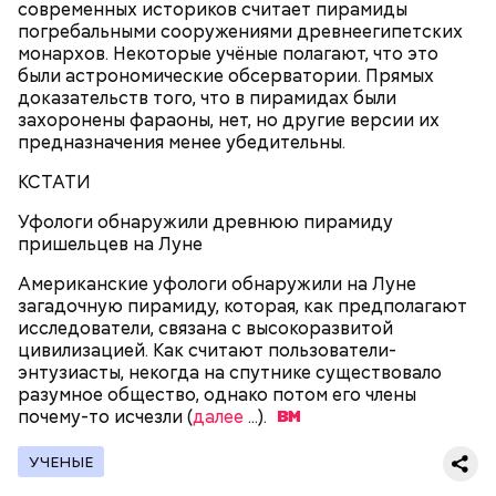
современных историков считает пирамиды
жертву (
далее…
).
погребальными сооружениями древнеегипетских
монархов. Некоторые учёные полагают, что это
были астрономические обсерватории. Прямых
доказательств того, что в пирамидах были
захоронены фараоны, нет, но другие версии их
предназначения менее убедительны.
КСТАТИ
Уфологи обнаружили древнюю пирамиду
пришельцев на Луне
Американские уфологи обнаружили на Луне
загадочную пирамиду, которая, как предполагают
исследователи, связана с высокоразвитой
цивилизацией. Как считают пользователи-
«Хлеба и зрелищ»: Археологи нашли стадион
энтузиасты, некогда на спутнике существовало
ацтеков с человеческими останками
разумное общество, однако потом его члены
почему-то исчезли (
далее
...).
УЧЕНЫЕ