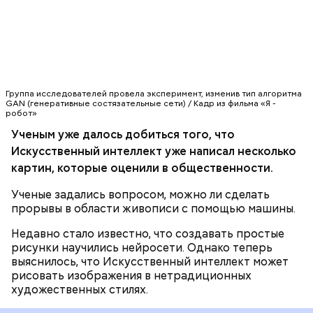
Группа исследователей, в которую вошли
представители Ратгерского университета
лаборатории Facebook’s AI, провела эксперимент,
изменив тип алгоритма GAN (генеративные
состязательные сети). Две нейронные сети в нем
ЖИВОПИСЬ
ИСКУССТВЕННЫЙ ИНТЕЛЛЕКТ
выступают друг против друга для того, чтобы
получить лучший результат или
Группа исследователей провела эксперимент, изменив тип алгоритма
усовершенствоваться. Таким образом, одна сеть
GAN (генеративные состязательные сети) / Кадр из фильма «Я -
предлагает одно решение, а другая – его критику.
робот»
В результате алгоритм исследует все решения,
Ученым уже далось добиться того, что
пока не достигнет желаемый результат.
Искусственный интеллект уже написал несколько
картин, которые оценили в общественности.
Ученые задались вопросом, можно ли сделать
прорывы в области живописи с помощью машины.
Недавно стало известно, что создавать простые
рисунки научились нейросети. Однако теперь
выяснилось, что Искусственный интеллект может
рисовать изображения в нетрадиционных
художественных стилях.