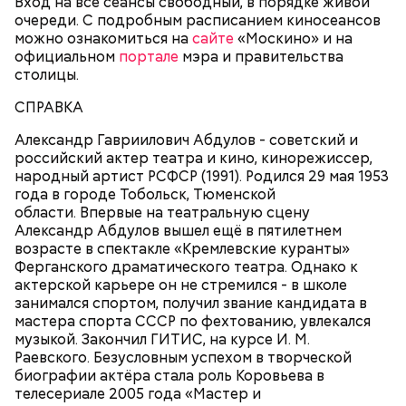
возможность сниматься вместе с супругой.
Вход на все сеансы свободный, в порядке живой
очереди. С подробным расписанием киносеансов
можно ознакомиться на
сайте
«Москино» и на
официальном
портале
мэра и правительства
Молодая красавица Фэй Форрестер (Джоан Уэйли-
столицы.
Килмер) помогает своему любовнику Винсу (Майкл
Мэдсен) совершить дерзкое ограбление двух
СПРАВКА
членов мафии и забрать у них чемоданчик с
King for a Day (из альбома "Synkronized", 1999)
огромной суммой денег. Парочка отправляется в
Александр Гавриилович Абдулов - советский и
автомобильное путешествие подальше от места
российский актер театра и кино, кинорежиссер,
происшествия. «Вырубив» Винса, Фэй обращается
народный артист РСФСР (1991). Родился 29 мая 1953
за помощью к частному детективу Джеку и просит
года в городе Тобольск, Тюменской
его сымитировать ее смерть.
области. Впервые на театральную сцену
Александр Абдулов вышел ещё в пятилетнем
возрасте в спектакле «Кремлевские куранты»
Ферганского драматического театра. Однако к
актерской карьере он не стремился - в школе
занимался спортом, получил звание кандидата в
мастера спорта СССР по фехтованию, увлекался
музыкой. Закончил ГИТИС, на курсе И. М.
Раевского. Безусловным успехом в творческой
биографии актёра стала роль Коровьева в
телесериале 2005 года «Мастер и