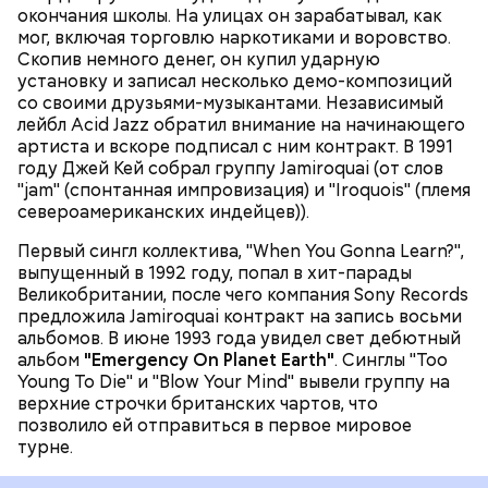
Woodstock в 1999 году последовал двухлетний
окончания школы. На улицах он зарабатывал, как
Cowboy" (1994), группа закрепила успех, однако
перерыв, после которого вышел альбом
"A Funk
мог, включая торговлю наркотиками и воровство.
настоящим прорывом стала пластинка
"Travelling
Odyssey"
(2001), на котором преобладало
Скопив немного денег, он купил ударную
Without Moving"
1996 года. Сингл
"Virtual Insanity"
электронное звучание.
установку и записал несколько демо-композиций
("Виртуальное безумие") произвёл настоящий
МУЗЫКА
со своими друзьями-музыкантами. Независимый
фурор: в 1997 году клип на эту песню получил
лейбл Acid Jazz обратил внимание на начинающего
четыре награды MTV, а сама песня в 1998 году была
артиста и вскоре подписал с ним контракт. В 1991
отмечена премией Grammy в номинации "Лучшее
году Джей Кей собрал группу Jamiroquai (от слов
вокальное поп-исполнение дуэтом или группой".
"jam" (спонтанная импровизация) и "Iroquois" (племя
Международными хитами также стали песни
североамериканских индейцев)).
"Cosmic Girl" и "Alright".
Первый сингл коллектива, "When You Gonna Learn?",
выпущенный в 1992 году, попал в хит-парады
Великобритании, после чего компания Sony Records
предложила Jamiroquai контракт на запись восьми
альбомов. В июне 1993 года увидел свет дебютный
альбом
"Emergency On Planet Earth"
. Синглы "Too
Young To Die" и "Blow Your Mind" вывели группу на
верхние строчки британских чартов, что
позволило ей отправиться в первое мировое
турне.