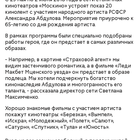
кинотеатров «Москино» устроят показ 20
кинолент с участием народного артиста РСФСР
Джим Моррисон, «Дорз» (The Doors,
Александра Абдулова. Мероприятие приурочено к
1991)
65-летию со дня рождения артиста.
В рамках программы были специально подобраны
работы героя, где он предстает в самых различных
образах.
Little L (из альбома "A Funk Odyssey", 2001)
- Например, в картине «Страховой агент» мы
видим застенчивого романтика, а в фильме «Леди
Макбет Мценского уезда» он предстает в образе
подлеца. Мы хотели подчеркнуть богатство
Попав под власть чар Фэй, Джек соглашается, и как
кинонаследия Абдулова и многогранность его
по нотам разыгрывает «иллюзию убийства». После
таланта, - рассказала директор сети Светлана
того, как девушка исчезает, полиция, мафия и Винс
Максимченко.
начинают охотиться за Джеком, чтобы выяснить,
Хорошо знакомые фильмы с участием артиста
где деньги и… «труп» Фэй. В 1989 году фильм
покажут кинотеатры: «Березка», «Вымпел»,
получил гран-при Кинофестиваля детективного
«Искра», «Молодежный», «Полет», «Салют»,
кино в Коньяке (Франция) и приобрел статус
«Сатурн», «Спутник», «Тула» и «Юность».
культового. Во многом этому способствовала
искренняя манера игры Килмера, получившего