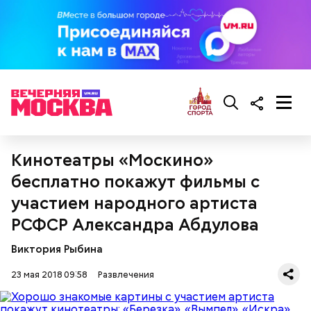
рок-н-ролла фильме «Настоящая любовь» (1993).
Фото: «Схватка» (Heat, 1995)
Кинотеатры «Москино»
бесплатно покажут фильмы с
Feels Just Like It Should (из альбома "Dynamite",
2005)
участием народного артиста
Крис Шихерлис, «Схватка» (Heat, 1995)
РСФСР Александра Абдулова
Виктория Рыбина
23 мая 2018 09:58
Развлечения
Впечатляющий набор эпизодов из биографии
Джима Моррисона
и одна из самых насыщенных