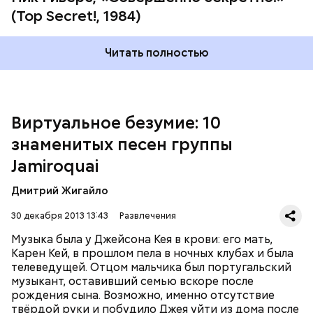
(Top Secret!, 1984)
Читать полностью
Довольно разноплановым получился диск
"Dynamite" (2005), в котором традиционный фанк
сочетается с элементами диско, рока и смус-джаза.
Песня "Seven Days in Sunny June" попала в
Виртуальное безумие: 10
саундтрек популярного фильма "Дьявол носит
знаменитых песен группы
Prada". Последний на сегодняшний день
студийный альбом группы, "Rock Dust Light Star"
Jamiroquai
Четвёртому альбому предшествовал сингл
вышел лишь пять лет спустя - в 2010 году.
"Deeper Underground"
, написанный для фильма
Дмитрий Жигайло
Роланда Эммериха
"Годзилла"
(1998). Jamiroquai
продемонстрировали возможность работать в
30 декабря 2013 13:43
Развлечения
более тяжёлом стиле, а песня заняла первое место в
Великобритании. Альбом
"Synkronized"
(1999) был
Музыка была у Джейсона Кея в крови: его мать,
исполнен в традиционных для группы стилях фанк
Карен Кей, в прошлом пела в ночных клубах и была
и эйсид-джаз. Бешеной популярности
телеведущей. Отцом мальчика был португальский
предыдущего диска он не достиг, но разошёлся по
музыкант, оставивший семью вскоре после
всему миру в количестве четырёх миллионов копий.
рождения сына. Возможно, именно отсутствие
За выступлением на легендарном фестивале
твёрдой руки и побудило Джея уйти из дома после
Вторым альбомом, "The Return Of The Space