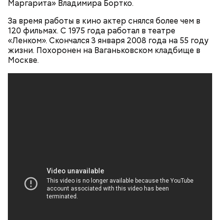
Маргарита» Владимира Бортко.
Фото: «Убей меня снова» (Kill Me Again, 1989)
За время работы в кино актер снялся более чем в
120 фильмах. С 1975 года работал в театре
Deeper Underground (из альбома "Synkronized",
«Ленком». Скончался 3 января 2008 года на 55 году
1999)
жизни. Похоронен на Ваганьковском кладбище в
Москве.
Джек Эндрюс, «Убей меня снова» (Kill
Me Again, 1989)
В этой удивительно красивой приключенческой
сказке Рона Ховарда Килмер исполнил роль
мошенника, но при этом искусного и доблестного
воина Мадмартигана, который помогает главному
герою доставить чудесную девочку Элору к
родителям. Снятый задолго до «Властелина колец»
и совершенных компьютерных технологий,
сегодня «Уиллоу» все так же вызывает интерес и
поражает воображение. Удивительно, но в 1988