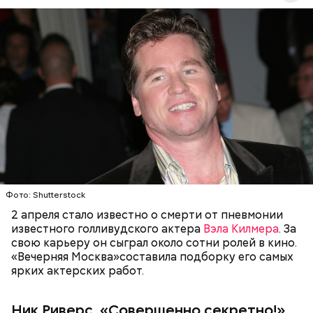
преступных замыслов немцев служит
международный фестиваль, на который
приглашены артисты из разных стран мира. США
представляет модный серф-рок певец Ник Риверс,
который в первый же день он знакомится с
участницей подпольного сопротивления Хиллари
— дочерью доктора Фламонда.
ГОЛЛИВУД
ЗНАМЕНИТОСТИ
КИНО
АКТЕРЫ
Фото: Shutterstock
"Вечерняя Москва"
предлагает вашему вниманию
подборку самых популярных композиций
2 апреля стало известно о смерти от пневмонии
Jamiroquai.
Фото: «Совершенно секретно!» (Top Secret!, 1984)
известного голливудского актера
Вэла Килмера
. За
свою карьеру он сыграл около сотни ролей в кино.
«Вечерняя Москва»составила подборку его самых
ярких актерских работ.
Ник Риверс, «Совершенно секретно!»