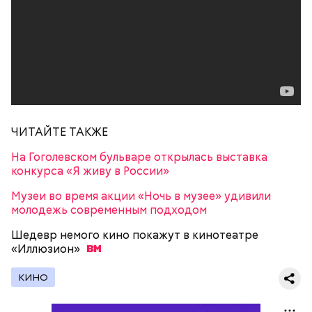
году главной «приманкой» для зрителей был не
Cosmic Girl (из альбома "Travelling Without
фэнтезийный сюжет, а именно 29-летний Килмер,
Moving", 1996)
незадолго до этого сыгравший в мегауспешном
фильме «Лучший стрелок». На съемках актер
познакомился со своей будущей женой Джоан
Уэйли.
ЧИТАЙТЕ ТАКЖЕ
На Гоголевском бульваре открылась выставка
Фото: «Уиллоу» (Willow, 1988)
конкурса «Я живу в России»
Музеи во время акции «Ночь в музее» удивили
молодежь современным подходом
Шедевр немого кино покажут в кинотеатре
«Иллюзион»
Мадмартиган, «Уиллоу» (Willow, 1988)
КИНО
Virtual Insanity (из альбома "Travelling Without
Moving", 1996)