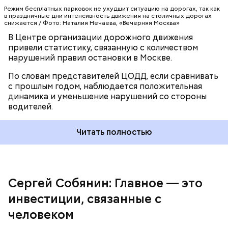
Режим бесплатных парковок не ухудшит ситуацию на дорогах, так как
в праздничные дни интенсивность движения на столичных дорогах
Приоритетные темы
снижается / Фото: Наталия Нечаева, «Вечерняя Москва»
В Центре организации дорожного движения
привели статистику, связанную с количеством
нарушений правил остановки в Москве.
По словам представителей ЦОДД, если сравнивать
с прошлым годом, наблюдается положительная
Я помню времена работы в Западной Сибири.
динамика и уменьшение нарушений со стороны
Тогда власти привлекали инвесторов, показывали
водителей.
большие территории, сопоставимые с площадью
европейских стран, рассказывали, что в тех
регионах есть много нефти. Но городская
Читать полностью
экономика и развитие требуют иных подходов.
Более того, наши города, пройдя путь
индустриального развития, перешли на новую
ступень. Теперь главное — это инвестиции,
связанные с человеком. Это вложения в науку,
Сергей Собянин: Главное — это
новые технологии и разработки, в комфортную
инвестиции, связанные с
городскую среду. Главный капитал —
человеческий. И самое важное, чем должен
человеком
заниматься город, — это заботиться о своих
Читайте также
:
Стартовал московский этап