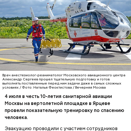
20-минутная прогулка помогает снизить риск
различных заболеваний.
Комфортная среда
Врач анестезиолог-реаниматолог Московского авиационного центра
Александр Сергеев прошел тщательную подготовку и готов
выполнять поставленные перед ним задачи даже в самых сложных
условиях / Фото: Наталья Феоктистова / Вечерняя Москва
4 июля в честь 10-летия санитарной авиации
Большую роль в последние годы отводят
Москвы на вертолетной площадке в Ярцеве
организации досуга для старшего поколения,
провели показательную тренировку по спасению
численность которого возрастает. В Москве более
человека.
трех миллионов пенсионеров. Более полумиллиона
горожан старше 80 лет. Люди старшего возраста
Эвакуацию проводили с участием сотрудников