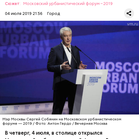
жителях.
Сюжет:
Московский урбанистический форум – 2019
всероссийского конкурса проектов технического
творчества
04 июля 2019 21:56
Город
Главный капитал столицы
Мэр Москвы Сергей Собянин на Московском урбанистическом
Но тем не менее главные проблемы лежали в
Данных о том, сколько площадок будет в этом году,
форуме — 2019 / Фото: Антон Гердо / Вечерняя Москва
другой плоскости. Ведь с каждым годом на первый
еще нет.
план выходили вопросы экологии, транспорта,
В четверг, 4 июля, в столице открылся
дискомфорта горожан. Столица становилась все