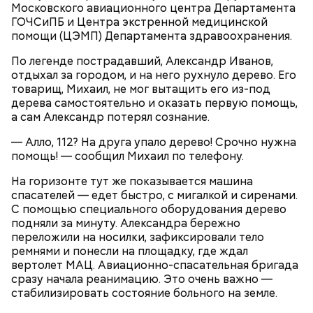
испытывают больший стресс, нежели молодежь. И
Московского авиационного центра Департамента
самые главные страхи — одиночество. В ответ на
ГОЧСиПБ и Центра экстренной медицинской
этот вызов мы создали программу «Московское
помощи (ЦЭМП) Департамента здравоохранения.
долголетие», которая предполагает вовлечение
пенсионеров в разные сферы жизни мегаполиса —
По легенде пострадавший, Александр Иванов,
культуру, спорт, они могут пройти курсы
отдыхал за городом, и на него рухнуло дерево. Его
повышения квалификации, обучиться
товарищ, Михаил, не мог вытащить его из-под
компьютерной грамотности. Активностей много, и
дерева самостоятельно и оказать первую помощь,
мы видим, что уже несколько сотен тысяч людей
а сам Александр потерял сознание.
Время, проходящее от запроса до приезда скорой
чувствуют себя востребованными.
помощи к пациенту, в Москве самое маленькое
— Алло, 112? На друга упало дерево! Срочно нужна
среди всех городов мира. Хотя делать это в
помощь! — сообщил Михаил по телефону.
условиях города, перегруженного транспортом,
сложно. Но мы создаем выделенные полосы,
На горизонте тут же показывается машина
контролируем работу светофоров. Однако не
спасателей — едет быстро, с мигалкой и сиренами.
только оперативность помогает сохранить
С помощью специального оборудования дерево
здоровье и жизнь горожан.
подняли за минуту. Александра бережно
переложили на носилки, зафиксировали тело
ремнями и понесли на площадку, где ждал
вертолет МАЦ. Авиационно-спасательная бригада
сразу начала реанимацию. Это очень важно —
стабилизировать состояние больного на земле.