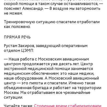
скорой помощи в таком случае останавливаются, —
проживают более миллиона человек. Мы
поясняет Александр. — В воздухе мы затормозить
обсуждаем также вопросы, связанные с
не можем.
благоустройством, затрагиваем и темы здорового
города, посмотрим, как разные технологии влияют
Тренировочную ситуацию спасатели отработали
на состояние горожан.
как положено.
ПРЯМАЯ РЕЧЬ
Рустам Закиров, заведующий оперативным
отделом ЦЭМП:
Москва представляет свои ключевые проекты:
— Наша работа с Московским авиационным
программу реновации, транспортное развитие,
Читайте также
:
Фанерные щиты в виде
центром продолжается уже десять лет. Центр
создание спортивных, социальных и коммерческих
полицейских появились на пешеходных переходах
экстренной медицинской помощи занимается
объектов. В рамках форума показаны проекты,
Москвы
медицинским обеспечением: это наши медики,
которые не только предоставляют многочисленные
наше оборудование. А Московский авиационный
возможности для потенциального сотрудничества
центр — это пилоты и спасатели. Именно такая
с инвесторами, но и являются символами
объединенная бригада и работает на территории
градостроительного, промышленного и
Москвы. Мы отрабатываем все чрезвычайные
инвестиционного развития города.
ситуации.
Читайте также:
Столичные врачи стабилизировали