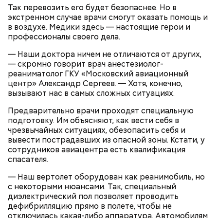
Так перевозить его будет безопаснее. Но в
экстренном случае врачи смогут оказать помощь и
в воздухе. Медики здесь — настоящие герои и
профессионалы своего дела.
— Наши доктора ничем не отличаются от других,
— скромно говорит врач анестезиолог-
Продолжительность жизни
реаниматолог ГКУ «Московский авиационный
центр» Александр Сергеев. — Хотя, конечно,
вызывают нас в самых сложных ситуациях.
Предварительно врачи проходят специальную
подготовку. Им объясняют, как вести себя в
чрезвычайных ситуациях, обезопасить себя и
вывести пострадавших из опасной зоны. Кстати, у
сотрудников авиацентра есть квалификация
спасателя.
— Наш вертолет оборудован как реанимобиль, но
с некоторыми нюансами. Так, специальный
диэлектрический пол позволяет проводить
дефибрилляцию прямо в полете, чтобы не
В Москве разворачивается крупнейшая программа
отключилась какая-либо аппаратура. Автомобилям
по реновации ветхих пятиэтажек, в которых