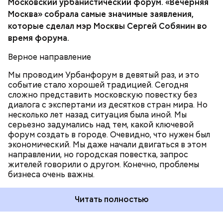
Московский урбанистический форум. «Вечерняя
менее привлекательной для жизни. Стало
Москва» собрала самые значимые заявления,
ТРАНСПОРТ
РЕНОВАЦИЯ
очевидно, что главная проблема находится в
которые сделал мэр Москвы Сергей Собянин во
плоскости градостроительного развития. Начав
время форума.
проводить форум, мы поняли, что правильно
определили повестку.
Верное направление
Мы проводим Урбанфорум в девятый раз, и это
событие стало хорошей традицией. Сегодня
сложно представить московскую повестку без
диалога с экспертами из десятков стран мира. Но
несколько лет назад ситуация была иной. Мы
серьезно задумались над тем, какой ключевой
форум создать в городе. Очевидно, что нужен был
экономический. Мы даже начали двигаться в этом
направлении, но городская повестка, запрос
Программу отдельно огласят в конце июля или
жителей говорили о другом. Конечно, проблемы
августа. В 2019 году программа фестиваля станет
бизнеса очень важны.
обширнее, чем в прошлые годы.
Читать полностью