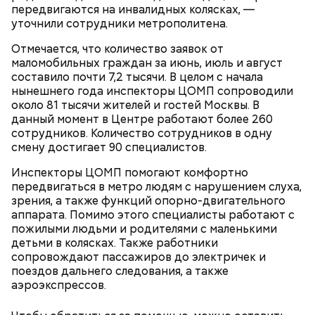
святителю Николаю о благополучном замужестве
передвигаются на инвалидных колясках, —
минут. Листья шпината или салата можно заменить
точкой зрения редакции «Вечерней Москвы»
дочерей.
уточнили сотрудники метрополитена.
ботвой свеклы. Полученный соус заправить солью,
уксусом, сахаром. Подать кабачки в холодном
Отмечается, что количество заявок от
виде, посыпать их рубленым укропом.
маломобильных граждан за июнь, июль и август
составило почти 7,2 тысячи. В целом с начала
500 г помидоров;
нынешнего года инспекторы ЦОМП сопроводили
150 г шпината;
На Руси святителя Николая издавна считали
около 81 тысячи жителей и гостей Москвы. В
50 г лиственного салата;
покровителем моряков, купцов и детей. Ему
данный момент в Центре работают более 260
зелень петрушки, укропа;
молились и земледельцы — о хорошей погоде, о
сотрудников. Количество сотрудников в одну
1/2 стакана растительного масла;
добром урожае. Была поговорка: «Кто Николая
смену достигает 90 специалистов.
100 г муки;
любит, кто Николаю служит, тому святой Николай
уксус по вкусу;
во всякий час помогает».
Инспекторы ЦОМП помогают комфортно
30 г сахара.
передвигаться в метро людям с нарушением слуха,
зрения, а также функций опорно-двигательного
аппарата. Помимо этого специалисты работают с
пожилыми людьми и родителями с маленькими
детьми в колясках. Также работники
До конца года запланировано сдать 4 поликлиники
сопровождают пассажиров до электричек и
на 2140 посещений в смену, больница, подстанция
поездов дальнего следования, а также
скорой медицинской помощи и инженерный
аэроэкспрессов.
объект.
Святитель Николай дожил до глубокой старости и