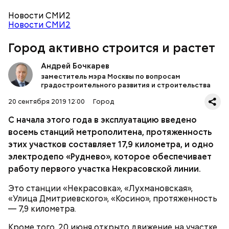
в салатник горкой и украсить веточками
сельдерея, кусочками свежих помидоров и
Новости СМИ2
ломтиками яблок.
Новости СМИ2
Город активно строится и растет
Продолжается работа по программе «Реновация»,
за весь период введено в эксплуатацию 47
Андрей Бочкарев
объектов, из 47 построенных домов под заселение
заместитель мэра Москвы по вопросам
передано 42 дома, начато переселение 14,7 тысячи
градостроительного развития и строительства
жителей. Сегодня ведется строительство по 122
объектам, 54 объекта находится в
20 сентября 2019 12:00
Город
проектировании.
2-3 картофелины,
С начала этого года в эксплуатацию введено
1 некрупное яблоко,
восемь станций метрополитена, протяженность
1 некрупный помидор,
этих участков составляет 17,9 километра, и одно
2 корня сельдерея,
А еще, удержав меч палача, святой Николай спас от
В рамках второго этапа, с 2020 по 2024 год,
электродепо «Руднево», которое обеспечивает
салатная заправка.
смерти трех мужей, невинно осужденных
предусмотрены основные объемы строительства и
работу первого участка Некрасовской линии.
корыстолюбивым градоначальником.
реконструкции железнодорожной
инфраструктуры. Сейчас на участке Москва-
Это станции «Некрасовка», «Лухмановская»,
Пассажирская-Курская — Москва-Каланчевская
«Улица Дмитриевского», «Косино», протяженность
ведутся работы по устройству 3-го и 4-го главных
— 7,9 километра.
путей в целях реализации диаметрального
Кроме того, 20 июня открыто движение на участке
маршрута МЦД-2 Нахабино — Подольск. К запуску