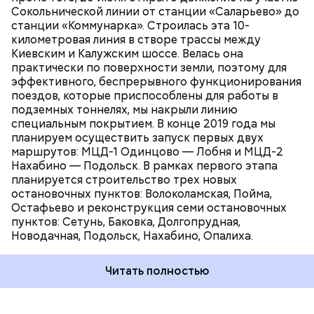
СТРОИТЕЛЬСТВО
МЦД
МЕТРО
Сокольнической линии от станции «Саларьево» до
движения на МЦД-1 в ноябре будет организовано
станции «Коммунарка». Строилась эта 10-
13 пересадок на станцобществоии метрополитена
километровая линия в створе трассы между
и МЦК, на МЦД-2 — 16.
Киевским и Калужским шоссе. Велась она
практически по поверхности земли, поэтому для
эффективного, беспрерывного функционирования
поездов, которые приспособлены для работы в
подземных тоннелях, мы накрыли линию
специальным покрытием. В конце 2019 года мы
Понадобятся:
планируем осуществить запуск первых двух
Как гласит предание, совершая паломничество в
маршрутов: МЦД-1 Одинцово — Лобня и МЦД-2
Иерусалим, Николай Чудотворец по просьбе
С начала этого года в эксплуатацию введено восемь станций
Нахабино — Подольск. В рамках первого этапа
отчаявшихся путников молитвой успокоил
метрополитена, протяженность этих участков составляет 17,9
планируется строительство трех новых
разбушевавшееся море.
километра / Фото: Пелагия Замятина / Вечерняя Москва
остановочных пунктов: Волоколамская, Пойма,
Остафьево и реконструкция семи остановочных
Как рассказывает Житие, преподобный родился в
пунктов: Сетунь, Баковка, Долгопрудная,
городке Патаре. С детства Николай проникся
Новодачная, Подольск, Нахабино, Опалиха.
христианской религией и рано принял решение
посвятить свою жизнь Богу. Целыми днями отрок
Читать полностью
проводил в храме, а по вечерам молился и читал
книги. Его дядя, епископ Николай Патарский, видя
такое усердие, сделал юношу чтецом, а затем и