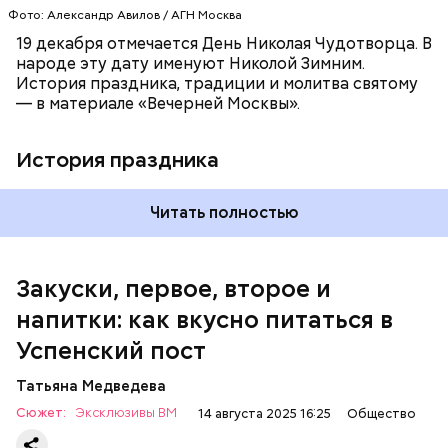
Фото: Александр Авилов / АГН Москва
дольками, и все тушить 10-15 минут. Полученный
соус заправить солью, сахаром, раствором
19 декабря отмечается День Николая Чудотворца. В
лимонной кислоты или уксусом, залить им
народе эту дату именуют Николой Зимним.
обжаренные баклажаны и тушить в жарочном
История праздника, традиции и молитва святому
шкафу 10-15 минут. Подать баклажаны в холодном
— в материале «Вечерней Москвы».
виде.
1 кг баклажанов;
600 г помидоров;
История праздника
300 г моркови;
200 г шпината;
100 г салата лиственного;
Читать полностью
200 г репчатого лука;
100 г муки;
100 г растительного масла;
зелень петрушки и укропа.
Закуски, первое, второе и
напитки: как вкусно питаться в
Успенский пост
Татьяна Медведева
Сюжет:
Эксклюзивы ВМ
14 августа 2025 16:25
Общество