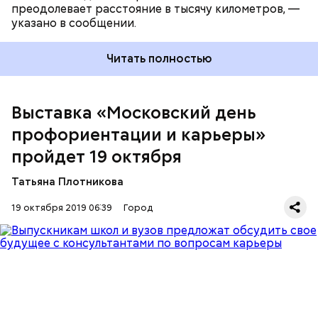
преодолевает расстояние в тысячу километров, —
указано в сообщении.
Читать полностью
Выставка «Московский день
Выставка «Московский день профориентации и
профориентации и карьеры»
карьеры» пройдет в павильоне № 57 «Россия —
пройдет 19 октября
моя история» на ВДНХ, сообщается на
официальном сайте мэра Москвы
.
Татьяна Плотникова
19 октября 2019 06:39
Город
Участие в выставке примут представители Высшей