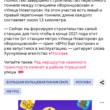
Полностью завершено строительство перегонного
тоннеля между станциями «Воронцовская» и
«Улица Новаторов». На этом участке есть левый и
Читайте также:
Парк развлечений «Остров мечты»
правый перегонные тоннели, длина каждого
откроется в декабре
составляет около 1,5 километра.
— Сейчас мы форсируем строительство самой
станции, для того чтобы в конце 2021 года этот
участок (от станции метро «Улица Новаторов» до
«Воронцовской» —
прим. «ВМ»
) был построен и
уже запустился в эксплуатацию, — цитирует слова
Хуснуллина агентство «
Москва
».
Читайте также:
Ряд маршрутов наземного
транспорта изменят в районе Угрешской
улицы
БОЛЬШАЯ КОЛЬЦЕВАЯ ЛИНИЯ (БКЛ)
МОСКВА
Строительство Национального космического
МЕТРО
центра планируется завершить не позднее 2022
года. Как ранее отмечал генеральный директор
госкорпорации «Роскосмос» Дмитрий Рогозин,
здание построят в виде ракеты, передает