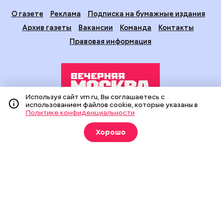
О газете
Реклама
Подписка на бумажные издания
Архив газеты
Вакансии
Команда
Контакты
Правовая информация
Используя сайт vm.ru, Вы соглашаетесь с
использованием файлов cookie, которые указаны в
Политике конфиденциальности
Издание создано при финансовой поддержке Департамента
средств массовой информации и рекламы города Москвы.
Хорошо
На сайте применяются рекомендательные технологии
(информационные технологии предоставления информации
на основе сбора, систематизации и анализа сведений,
относящихся к предпочтениям пользователей сети
«Интернет», находящихся на территории Российской
Федерации).
Сетевое издание "Вечерняя Москва" (18+) зарегистрировано
в Федеральной службе по надзору в сфере связи,
информационных технологий и массовых коммуникаций
(Роскомнадзор). Свидетельство о регистрации ЭЛ № ФС 77 -