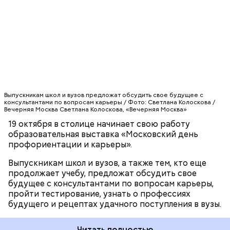
школы экономики, МГУ имени М. В. Ломоносова,
РАНХиГС, РНИМУ имени Н. И. Пирогова,
Финансовой академии при правительстве
Российской Федерации. Служба занятости
РАБОТА
МОСКВА
населения «Моя работа» и центр тестирования и
развития «Гуманитарные технологии»
подготовили для посетителей выставки
профильные программы.
Выпускникам школ и вузов предложат обсудить свое будущее с
консультантами по вопросам карьеры / Фото: Светлана Колоскова /
Вечерняя Москва Светлана Колоскова, «Вечерняя Москва»
19 октября в столице начинает свою работу
образовательная выставка «Московский день
профориентации и карьеры».
Выпускникам школ и вузов, а также тем, кто еще
продолжает учебу, предложат обсудить свое
будущее с консультантами по вопросам карьеры,
пройти тестирование, узнать о профессиях
будущего и рецептах удачного поступления в вузы.
Читать полностью