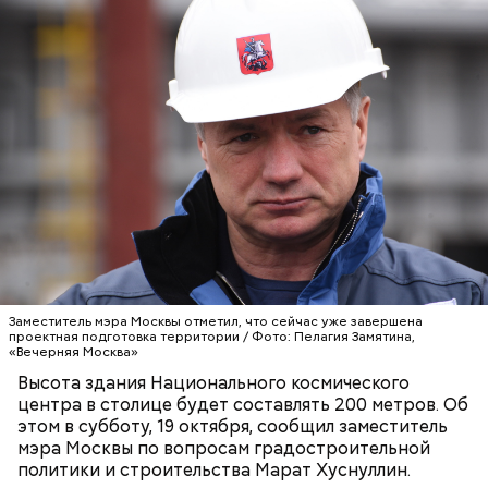
По его словам, сейчас уже завершена проектная
подготовка территории. В строительство
фундамента вошла компания «Мосинжпроект». В
Адресной инвестиционной программе столице
уже выделены для этого средства и сформирована
СТРОИТЕЛЬСТВО
КОСМОС
МОСКВА
команда.
Выставка, посвященная Дню автомобилиста,
развернется на площадке возле Театра Стаса
Намина с 10:00 до 21:00.
Заместитель мэра Москвы отметил, что сейчас уже завершена
проектная подготовка территории / Фото: Пелагия Замятина,
«Вечерняя Москва»
Высота здания Национального космического
центра в столице будет составлять 200 метров. Об
этом в субботу, 19 октября, сообщил заместитель
мэра Москвы по вопросам градостроительной
политики и строительства Марат Хуснуллин.