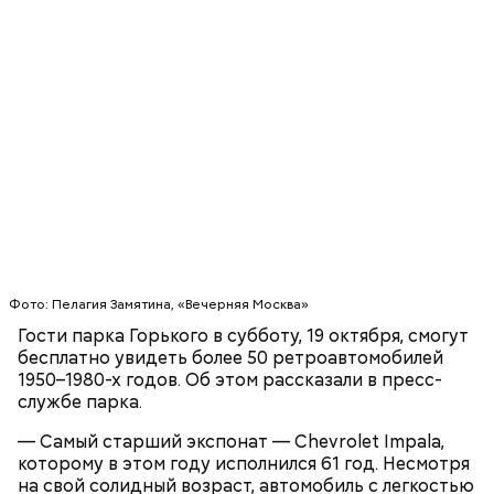
Также среди представленных машин можно будет
увидеть одну из любимых моделей певца Элвиса
Пресли и по-настоящему редкие экспонаты,
выпущенные ограниченным тиражом.
ПРАЗДНИКИ
АВТОМОБИЛИ
ПАРК ГОРЬКОГО
Читайте также:
Ярмарка студенческих вакансий в
Фото: Пелагия Замятина, «Вечерняя Москва»
столице вызвала ажиотаж
Гости парка Горького в субботу, 19 октября, смогут
бесплатно увидеть более 50 ретроавтомобилей
1950–1980-х годов. Об этом рассказали в пресс-
службе парка.
— Самый старший экспонат — Сhevrolet Impala,
которому в этом году исполнился 61 год. Несмотря
на свой солидный возраст, автомобиль с легкостью