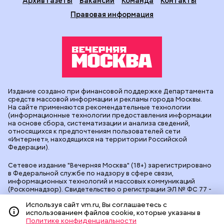
Архив газеты
Вакансии
Команда
Контакты
Правовая информация
Издание создано при финансовой поддержке Департамента
средств массовой информации и рекламы города Москвы.
На сайте применяются рекомендательные технологии
(информационные технологии предоставления информации
на основе сбора, систематизации и анализа сведений,
относящихся к предпочтениям пользователей сети
«Интернет», находящихся на территории Российской
Федерации).
Сетевое издание "Вечерняя Москва" (18+) зарегистрировано
в Федеральной службе по надзору в сфере связи,
информационных технологий и массовых коммуникаций
(Роскомнадзор). Свидетельство о регистрации ЭЛ № ФС 77 -
90524 от 09.12.2025. Учредитель: АО "Редакция газеты
Используя сайт vm.ru, Вы соглашаетесь с
"Вечерняя Москва". Главный редактор
vm.ru
: Александр
использованием файлов cookie, которые указаны в
Геннадьевич Глуходедов. Адрес редакции: 127015, г.Москва,
Политике конфиденциальности
Бумажный пр-д, д. 14, стр. 2. Телефон:
+7(499)557-04-24
. Адрес