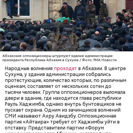
Абхазские оппозиционеры штурмуют здание администрации
президента Республики Абхазия в Сухуме / Фото: РИА Новости
В результате сотрудники эстонского бюро
Народные волнения
проходят
в Абхазии. В центре
— В общем, очевидно: несмотря на усилия
агентства Sputnik с 1 января
были вынуждены
Сухума, у здания администрации собрались
политтехнологических «штукатуров», в результате
разорвать трудовые отношения с организацией
протестующие, количество которых, по различным
прошедшего электорального цикла у них в
из-за давления властей.
оценкам, составляет от нескольких сотен до
очередной раз не получилось достигнуть
тысячи человек. Группа оппозиционеров выломала
общественно-политического согласия.
ГОСУДАРСТВЕННЫЙ ПЕРЕВОРОТ
АБХАЗИЯ
двери в здание, где находится глава республики
ПОЛИТОЛОГИ
Рауль Хаджимба, однако внутрь бунтовщиков не
пускает охрана. Одним из зачинщиков волнений
СМИ называют Ахру Авидзбу. Оппозиционная
партия «Айтаира» требует от Хаджимбы уйти в
отставку. Представители партии «Форум