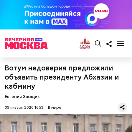
Баширов отметил, что упомянутую «попытку
государственного переворота» следует, скорее,
отнести к «межклановым разборкам» — дележу
ресурсов, территорий и бизнеса, который не был
легализован в цивилизованном понимании:
Вотум недоверия предложили
объявить президенту Абхазии и
кабмину
Евгения Звощик
09 января 2020 16:53
В мире
— Все это происходит не в первый раз. Полагаю,
республике нужны кардинальные меры, которые