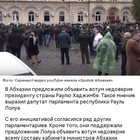
смогут погасить междоусобицы. Возможно, это
должен быть референдум по реформам и
реконструкции системы государственной власти.
Фото: Скриншот видео youTube-канала «Sputnik Абхазия»
В Абхазии предложили объявить вотум недоверия
президенту страны Раулю Хаджимбе. Такое мнение
Баширов пояснил, что в действительности
выразил депутат парламента республики Рауль
проходящий в Сухуме «протест» — не
Лолуа.
политическая акция. Он направлен против
личности: действия спровоцированы одной
С его инициативой согласился ряд других
группой «элит» против другой группы:
парламентариев. Кроме того, они поддержали
предложение Лолуа объявить вотум недоверия
всему составу кабинета министров Абхазии.