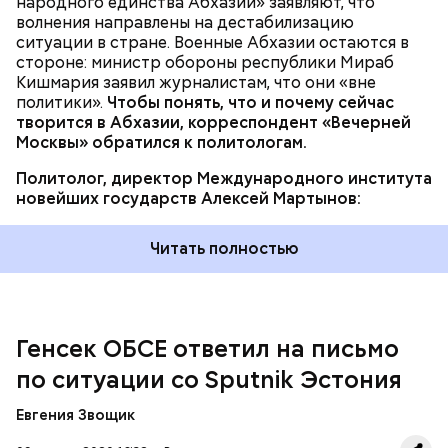
народного единства Абхазии» заявляют, что
волнения направлены на дестабилизацию
ситуации в стране. Военные Абхазии остаются в
стороне: министр обороны республики Мираб
Кишмария заявил журналистам, что они «вне
Президент России Владимир Путин
заявил
, что его
политики».
Чтобы понять, что и почему сейчас
удивляет происходящее в Эстонии, и подчеркнул,
творится в Абхазии, корреспондент «Вечерней
что попытки властей страны помешать работе
Москвы» обратился к политологам.
журналистов не должны остаться незамеченными.
По его словам, необходимо оказать максимальную
Политолог, директор Международного института
поддержку работе Sputnik в других странах.
новейших государств Алексей Мартынов:
Читать полностью
Напомним, в декабре 2019-го журналисты
агентства «Sputnik Эстония» получили письма от
Генсек ОБСЕ ответил на письмо
эстонских властей с требованием прекратить
по ситуации со Sputnik Эстония
трудовые отношения с МИА «Россия сегодня». Если
это не будет сделано до 1 января 2020 года, то им
Евгения Звощик
грозят возбуждением уголовных дел. Таллин
объяснил свои действия санкциями, которые