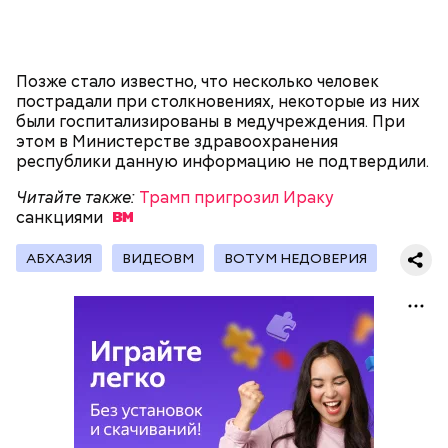
Политолог, автор Telegram-канала
«Политджойстик» Марат Баширов:
Позже стало известно, что несколько человек
пострадали при столкновениях, некоторые из них
были госпитализированы в медучреждения. При
этом в Министерстве здравоохранения
республики данную информацию не подтвердили.
Читайте также:
Трамп пригрозил Ираку
санкциями
АБХАЗИЯ
ВИДЕОВМ
ВОТУМ НЕДОВЕРИЯ
— Начиная с 2004 года в Абхазии подобные
«волнения» стали чем-то вроде народной
традиции. Это происходит с завидным