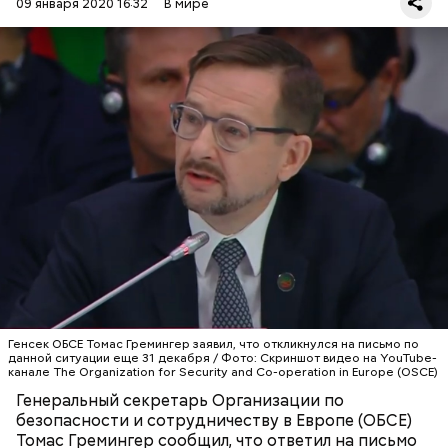
09 января 2020 16:32
В мире
Европейский союз ввел в марте 2014 года против
физических и юридических лиц на фоне событий
на Украине.
Он отметил, что офис представителя направил
властям Эстонии письмо, где указал на
необходимость не создавать препятствия работе
иностранных журналистов, передает
РИА
Новости
.
СМИ
ЭСТОНИЯ
ОБСЕ
Генсек ОБСЕ Томас Гремингер заявил, что откликнулся на письмо по
данной ситуации еще 31 декабря / Фото: Скриншот видео на YouTube-
канале The Organization for Security and Co-operation in Europe (OSCE)
Генеральный секретарь Организации по
безопасности и сотрудничеству в Европе (ОБСЕ)
Томас Гремингер сообщил, что ответил на письмо