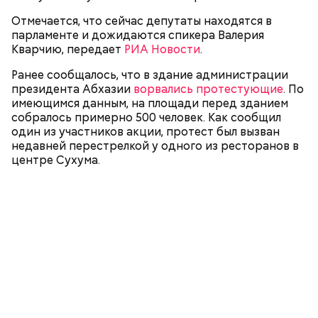
Отмечается, что сейчас депутаты находятся в
парламенте и дожидаются спикера Валерия
Кварчию, передает
РИА Новости
.
Ранее сообщалось, что в здание администрации
— Очередные волнения в Абхазии — результат
президента Абхазии
ворвались протестующие
. По
того, что в республике не завершено
имеющимся данным, на площади перед зданием
государственное строительство. Народ этой
собралось примерно 500 человек. Как сообщил
страны не признает формат взаимодействия с
один из участников акции, протест был вызван
государственными органами власти. Местные
недавней перестрелкой у одного из ресторанов в
лидеры сами не могут договориться о
центре Сухума.
взаимодействии. Отсюда и ситуации с выбиванием
дверей, попытки захвата толпой администрации
главы республики.