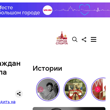
ядок
роже.
раждан
Истории
па
 России
руется в