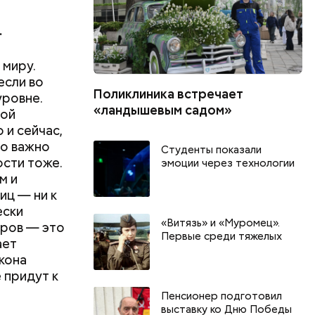
. Пока эту
.
сальные
 миру.
 Поэтому
если во
ы, а мы —
Поликлиника встречает
уровне.
ирийском
«ландышевым садом»
той
ии РФ —
 и сейчас,
пособами,
то важно
Студенты показали
 что еще
ости тоже.
эмоции через технологии
м и
иц — ни к
ески
«Витязь» и «Муромец».
оров — это
Первые среди тяжелых
ает
кона
е придут к
Пенсионер подготовил
выставку ко Дню Победы