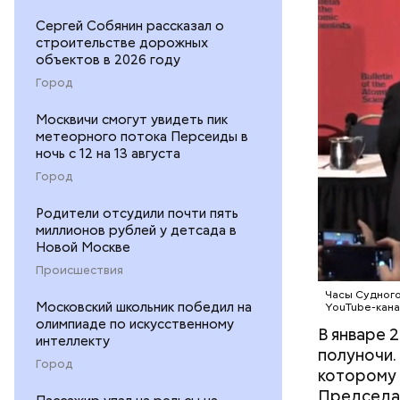
Часы Судн
Где лучше
Сергей Собянин рассказал о
— был пре
есть еще 
строительстве дорожных
участвова
Татарстан
объектов в 2026 году
АПОКАЛИ
концепции
экономику 
Город
достигнет
не раз пе
Москвичи смогут увидеть пик
году часы
метеорного потока Персеиды в
самое бли
ночь с 12 на 13 августа
холодная 
Город
предметом
Родители отсудили почти пять
перспекти
миллионов рублей у детсада в
часов вли
Новой Москве
Происшествия
Часы Судного
Московский школьник победил на
YouTube-кана
олимпиаде по искусственному
В январе 
интеллекту
полуночи.
Город
которому 
Председат