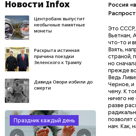
Новости Infox
Ведь арав
Россия «
добываетс
Распрост
нефть воз
Центробанк выпустит
УКРАИНА
конкуриру
необычные памятные
Это СССР,
монеты
убытки, в
Вьетнам, 
нам в Сир
что-то и 
его. Втор
Взять, на
Раскрыта истинная
конфликте
страной, п
причина поездки
прим. «В
Зеленского к Трампу
но сначал
то завтра
прежде вс
страшнее,
Ведь Ливи
Давида Овори избили до
Черное, и
смерти
чему. К т
ничего не
разве рас
радикальн
позволят с
Праздник каждый день
нам. Как, 