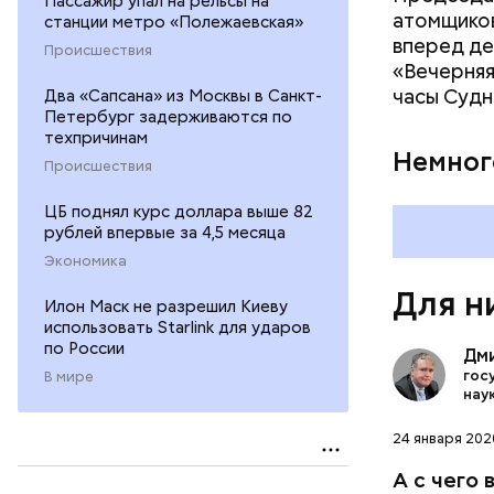
Пассажир упал на рельсы на
атомщиков
станции метро «Полежаевская»
вперед де
Происшествия
«Вечерняя
часы Судн
Два «Сапсана» из Москвы в Санкт-
Петербург задерживаются по
техпричинам
По-настояще
Немног
Здесь был 
Происшествия
ЦБ поднял курс доллара выше 82
рублей впервые за 4,5 месяца
Экономика
Для н
Илон Маск не разрешил Киеву
использовать Starlink для ударов
по России
Дм
гос
В мире
нау
24 января 2020
А с чего 