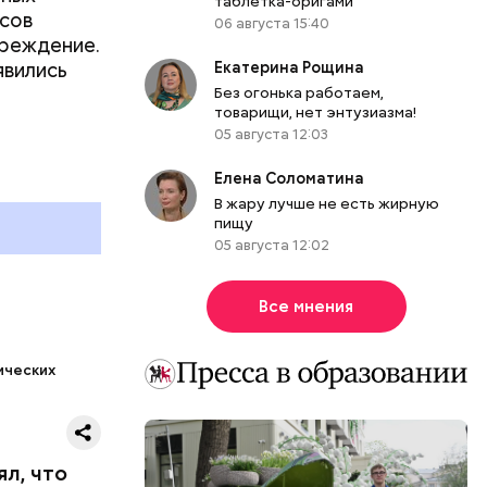
таблетка-оригами
асов
06 августа 15:40
преждение.
явились
Екатерина Рощина
Без огонька работаем,
товарищи, нет энтузиазма!
05 августа 12:03
 «Сирия.
Елена Соломатина
В жару лучше не есть жирную
пищу
05 августа 12:02
Все мнения
ических
ял, что