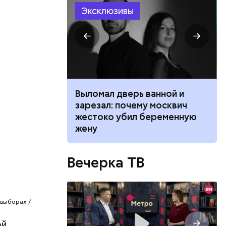
х
Эксклюзивы
ными и
трировать
 Вспомним
ы
о
одят в
ападных
дерной
ктически
томщиков»
ником
Выломал дверь ванной и
 мы
м
 маникюра в
зарезал: почему москвич
.
026
жестоко убил беременную
утствие
жену
силение
Вечерка ТВ
хватит ее
выборах /
ле
 Ельцина
ой