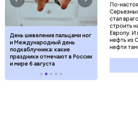
По-настоя
Серьезных
стал враг
строить н
Европу. И
День шевеления пальцами ног
День разгля
нефть из 
и Международный день
горизонта и 
нефти там
подкаблучника: какие
курсанта: ка
праздники отмечают в России
отмечают в Р
и мире 6 августа
августа