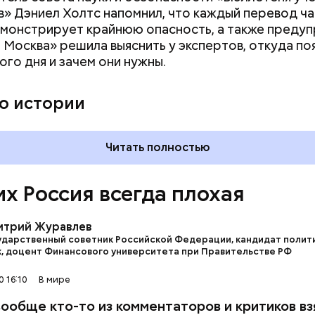
» Дэниел Холтс напомнил, что каждый перевод ч
монстрирует крайнюю опасность, а также преду
 Москва» решила выяснить у экспертов, откуда по
ого дня и зачем они нужны.
му затратная история — Сирия. Зачем она нам? / кадр из фильма
о истории
рай»
Читать полностью
их Россия всегда плохая
итрий Журавлев
ударственный советник Российской Федерации, кандидат полит
к, доцент Финансового университета при Правительстве РФ
 16:10
В мире
вообще кто-то из комментаторов и критиков вз