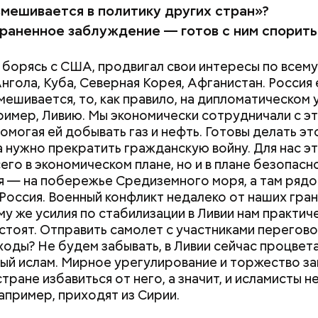
ийская — намного дешевле. Она, во-первых, легко
вмешивается в политику других стран»?
я, а во-вторых, ее в трубах не нужно подогревать
раненное заблуждение — готов с ним спорить
ят в Европу танкерами, мы с саудитами успешно
НЕФТЬ
СССР
РОССИЯ
СИРИЯ
ем. Если начнут гнать напрямую — понесем колос
 борясь с США, продвигал свои интересы по всему
едь огромная часть нашей экономики — сырьевая.
Ангола, Куба, Северная Корея, Афганистан. Россия 
ии нужен Башар Асад. Он отстаивает наши интерес
вмешивается, то, как правило, на дипломатическом 
ая и главная причина нашего военного участия в с
пример, Ливию. Мы экономически сотрудничали с э
 — ИГИЛ (организация, запрещенная на территор
омогая ей добывать газ и нефть. Готовы делать это
М»
). Если с ИГИЛ не бороться всеми доступными с
а нужно прекратить гражданскую войну. Для нас э
 эти бандиты будут в странах Центральной Азии и,
его в экономическом плане, но и в плане безопасн
 на Северном Кавказе.
я — на побережье Средиземного моря, а там рядо
 Россия. Военный конфликт недалеко от наших гран
ому же усилия по стабилизации в Ливии нам практич
 стоят. Отправить самолет с участниками перегов
ходы? Не будем забывать, в Ливии сейчас процвет
ый ислам. Мирное урегулирование и торжество за
тране избавиться от него, а значит, и исламисты н
например, приходят из Сирии.