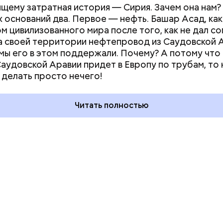
щему затратная история — Сирия. Зачем она нам?
 оснований два. Первое — нефть. Башар Асад, как
ом цивилизованного мира после того, как не дал со
а своей территории нефтепровод из Саудовской А
 мы его в этом поддержали. Почему? А потому что
дывания
День качания на качелях и
Саудовской Аравии придет в Европу по трубам, то
День пьяного
День шампанского: какие
 делать просто нечего!
кие праздники
праздники отмечают в Росси
оссии и мире 5
и мире 4 августа
Читать полностью