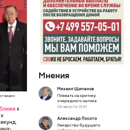
ловечества
ым? А ведь
?
. Согласно
ую
релка
лки часов
в 2018
зали свое
ь. Вторая
м
помимо
трелку
Мнения
изменения.
Михаил Щипанов
Плевать на критику
от видео
очередного нытика
06 августа 15:41
 ближе
к
 к
Александр Лосото
секунд.
Лекарство будущего:
ных-