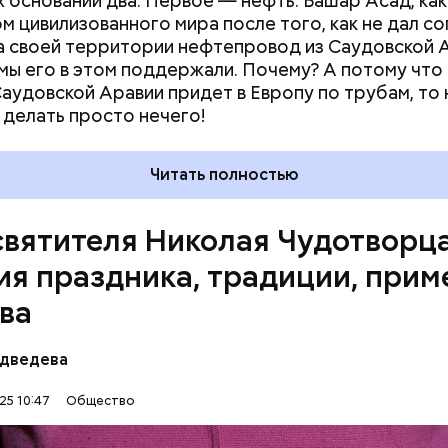
 оснований два. Первое — нефть. Башар Асад, как
 храмов и чудеса, творимые силой молитвы. Этот 
ом цивилизованного мира после того, как не дал со
ого врача исцелял больных, обреченных на смерть
а своей территории нефтепровод из Саудовской А
 мертвых.
 мы его в этом поддержали. Почему? А потому что
Саудовской Аравии придет в Европу по трубам, то
 делать просто нечего!
Читать полностью
святителя Николая Чудотворца
ия праздника, традиции, прим
ва
я в III век в Малую Азию. В ту эпоху жизнь христ
едведева
дной. Они жили в постоянной опасности быть под
ым пыткам и даже смерти от рук язычников.
25 10:47
Общество
АВИЕ
ПРАЗДНИКИ
ХРИСТИАНСТВО
РЕЛИГИ