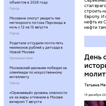
Серьезных
объектов в 2026 году
языческих
стал враг
лучше люб
Город
строить н
воскрешал
Европу. И
Москвичи смогут увидеть пик
нефть из 
метеорного потока Персеиды в
нефти там
ночь с 12 на 13 августа
Город
Родители отсудили почти пять
миллионов рублей у детсада в
Новой Москве
День 
Происшествия
истор
Московский школьник победил на
молит
олимпиаде по искусственному
интеллекту
Перенесемс
Город
Татьяна М
очень тру
«Оранжевый» уровень опасности
мучительн
19 декабря 20
ПРАВОСЛ
из-за жары отменили в Москве
вечером 7 августа
ЦЕРКОВЬ