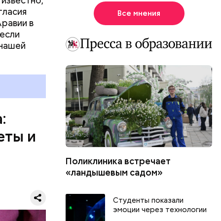
 известно,
человек
гласия
Все мнения
, и даже
равии в
 если
 нашей
:
еты и
Поликлиника встречает
иан была
«ландышевым садом»
вергнутыми
Я
Студенты показали
эмоции через технологии