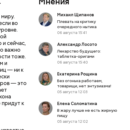
Мнения
. Пока эту
.
сальные
Михаил Щипанов
 миру.
 Поэтому
Плевать на критику
если во
ы, а мы —
очередного нытика
уровне.
ирийском
06 августа 15:41
той
ии РФ —
 и сейчас,
Александр Лосото
пособами,
то важно
Лекарство будущего:
 что еще
ости тоже.
таблетка-оригами
м и
06 августа 15:40
иц — ни к
атаре. С
Екатерина Рощина
ески
инял
Без огонька работаем,
оров — это
товарищи, нет энтузиазма!
роводил в
ает
05 августа 12:03
п Николай
кона
ем и
е придут к
Елена Соломатина
дство от
В жару лучше не есть жирную
м Николай
пищу
дником
05 августа 12:02
их