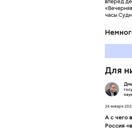
вперед де
«Вечерняя
часы Судн
По-настояще
Немног
Здесь был 
Для н
Дм
гос
нау
24 января 2020
Как гласи
Чудотворе
А с чего 
разбушев
Ведь арав
Россия «