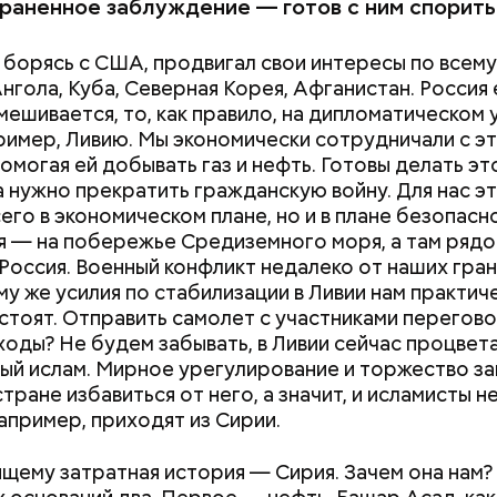
я, а во-вторых, ее в трубах не нужно подогревать
раненное заблуждение — готов с ним спорить
ят в Европу танкерами, мы с саудитами успешно
НЕФТЬ
СССР
РОССИЯ
СИРИЯ
ем. Если начнут гнать напрямую — понесем колос
 борясь с США, продвигал свои интересы по всему
едь огромная часть нашей экономики — сырьевая.
Ангола, Куба, Северная Корея, Афганистан. Россия 
ии нужен Башар Асад. Он отстаивает наши интерес
вмешивается, то, как правило, на дипломатическом 
ая и главная причина нашего военного участия в с
пример, Ливию. Мы экономически сотрудничали с э
 — ИГИЛ (организация, запрещенная на территор
омогая ей добывать газ и нефть. Готовы делать это
М»
). Если с ИГИЛ не бороться всеми доступными с
а нужно прекратить гражданскую войну. Для нас э
 эти бандиты будут в странах Центральной Азии и,
его в экономическом плане, но и в плане безопасн
 на Северном Кавказе.
я — на побережье Средиземного моря, а там рядо
 Россия. Военный конфликт недалеко от наших гран
азывает Житие, преподобный родился в городке П
ому же усилия по стабилизации в Ливии нам практич
иколай проникся христианской религией и рано пр
 стоят. Отправить самолет с участниками перегов
освятить свою жизнь Богу. Целыми днями отрок п
ходы? Не будем забывать, в Ливии сейчас процвет
о вечерам молился и читал книги. Его дядя, еписко
ый ислам. Мирное урегулирование и торжество за
, видя такое усердие, сделал юношу чтецом, а зат
тране избавиться от него, а значит, и исламисты н
сан священника. Все богатства, полученные в насле
например, приходят из Сирии.
, Николай отдал на дела милосердия. Со времене
копом в городе Мире. Он был страстным пропове
щему затратная история — Сирия. Зачем она нам?
тва. Ему также приписывают разрушение нескольк