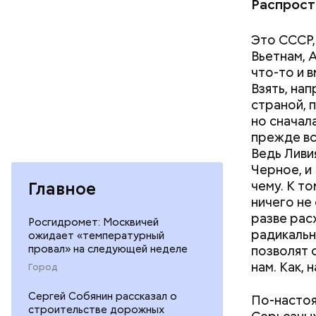
добываетс
Распрост
нефть воз
УКРАИНА
конкуриру
Это СССР,
убытки, в
Вьетнам, 
нам в Сир
что-то и 
его. Втор
Взять, на
конфликте
страной, п
прим. «В
но сначал
то завтра
прежде вс
страшнее,
Ведь Ливи
Черное, и
Как расск
чему. К т
Главное
детства Н
ничего не
решение п
разве рас
Росгидромет: Москвичей
храме, а п
радикальн
ожидает «температурный
Патарский
позволят с
провал» на следующей неделе
возвел в 
нам. Как, 
Город
родителей
стал епис
Сергей Собянин рассказал о
По-настоя
христианс
строительстве дорожных