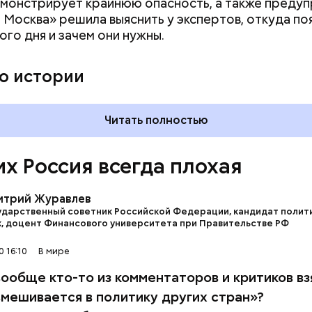
монстрирует крайнюю опасность, а также преду
 Москва» решила выяснить у экспертов, откуда по
ого дня и зачем они нужны.
му затратная история — Сирия. Зачем она нам? / кадр из фильма
о истории
рай»
Читать полностью
их Россия всегда плохая
итрий Журавлев
ударственный советник Российской Федерации, кандидат полит
к, доцент Финансового университета при Правительстве РФ
 16:10
В мире
т предание, совершая паломничество в Иерусалим
ц по просьбе отчаявшихся путников молитвой ус
вообще кто-то из комментаторов и критиков вз
авшееся море.
ийская — намного дешевле. Она, во-первых, легко
вмешивается в политику других стран»?