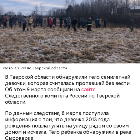
СЛЕДСТВЕННЫЙ КОМИТЕТ
ТВЕРСКАЯ ОБЛАСТЬ
УГОЛОВНЫЕ ДЕЛА
Читайте также
:
Самолет Гоа — Самара экстренно
приземлился в Ташкенте из-за инфаркта у
Фото: СК РФ по Тверской области
россиянки
В Тверской области обнаружили тело семилетней
девочки, которая считалась пропавшей без вести.
Об этом 9 марта сообщили на
сайте
Следственного комитета России по Тверской
области.
По данным следствия, 8 марта поступила
информация о том, что девочка 2013 года
рождения пошла гулять на улицу рядом со своим
домом и исчезла. Тело ребенка обнаружили в реке
Сыроверка.