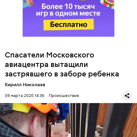
Спасатели Московского
По его словам, мальчик передвигается
авиацентра вытащили
самостоятельно. Нога не отекла.
застрявшего в заборе ребенка
Кирилл Николаев
09 марта 2020 14:36
Происшествия