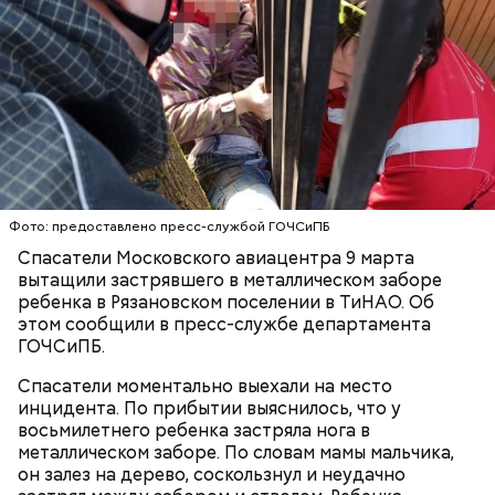
— Осмотрев напуганного ребенка и не обнаружив
никаких видимых повреждений, спасатели
Московского авиационного центра передали
мальчика маме, — рассказал старший смены,
спасатель ГКУ «МАЦ» Дмитрий Дмитриев.
МОСКВА
ДЕТИ
СПАСАТЕЛИ
Фото: предоставлено пресс-службой ГОЧСиПБ
Спасатели Московского авиацентра 9 марта
вытащили застрявшего в металлическом заборе
ребенка в Рязановском поселении в ТиНАО. Об
этом сообщили в пресс-службе департамента
ГОЧСиПБ.
Спасатели моментально выехали на место
инцидента. По прибытии выяснилось, что у
Читайте также
:
СК проверит информацию о
восьмилетнего ребенка застряла нога в
госпитализации двух подростков в Москве
металлическом заборе. По словам мамы мальчика,
он залез на дерево, соскользнул и неудачно