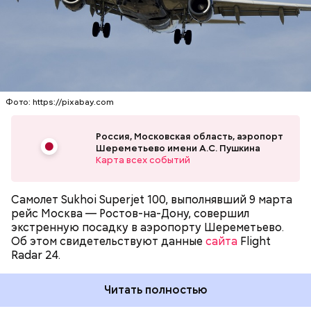
предварительным данным, после вылета у самолета
сработал датчик неисправности. В результате
АЭРОПОРТ ШЕРЕМЕТЬЕВО
САМОЛЕТЫ
экипаж воздушного судна принял решение
вернуться в аэропорт вылета.
Фото: https://pixabay.com
Россия, Московская область, аэропорт
Шереметьево имени А.С. Пушкина
Карта всех событий
Самолет Sukhoi Superjet 100, выполнявший 9 марта
рейс Москва — Ростов-на-Дону, совершил
экстренную посадку в аэропорту Шереметьево.
Об этом свидетельствуют данные
сайта
Flight
Radar 24.
Читать полностью