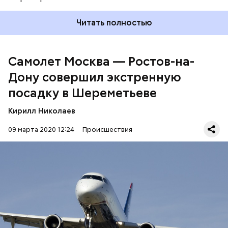
Читать полностью
Отмечается, что самолет совершил несколько
Самолет Москва — Ростов-на-
кругов в районе Красноармейска для выработки
Дону совершил экстренную
топлива.
посадку в Шереметьеве
Кирилл Николаев
09 марта 2020 12:24
Происшествия
Ранее
ТАСС
со ссылкой на источник в экстренных
службах сообщил, что лайнер вылетел из
аэропорта Шереметьево в 11:00. По