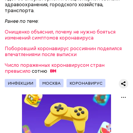
здравоохранения, городского хозяйства,
транспорта.
Ранее по теме
:
Онищенко объяснил, почему не нужно бояться
изменений симптомов коронавируса
Поборовший коронавирус россиянин поделился
впечатлениями после выписки
Число пораженных коронавирусом стран
превысило
сотню
Читайте также
:
Спасатели предупредили об
опасности нахождения на весеннем льду
ИНФЕКЦИИ
МОСКВА
КОРОНАВИРУС
столичных водоемов