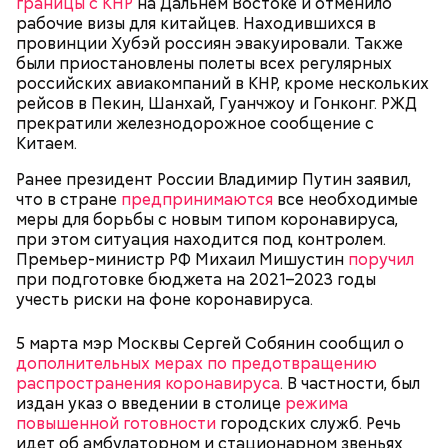
границы с КНР
на Дальнем Востоке и отменило
рабочие визы для китайцев. Находившихся в
провинции Хубэй россиян эвакуировали. Также
были приостановлены полеты всех регулярных
российских авиакомпаний в КНР, кроме нескольких
рейсов в Пекин, Шанхай, Гуанчжоу и Гонконг. РЖД
прекратили железнодорожное сообщение с
Китаем.
Ранее президент России Владимир Путин заявил,
что в стране
предпринимаются
все необходимые
меры для борьбы с новым типом коронавируса,
при этом ситуация находится под контролем.
Премьер-министр РФ Михаил Мишустин
поручил
при подготовке бюджета на 2021–2023 годы
учесть риски на фоне коронавируса.
5 марта мэр Москвы Сергей Собянин сообщил о
дополнительных мерах по предотвращению
распространения коронавируса
. В частности, был
издан указ о введении в столице
режима
повышенной готовности
городских служб. Речь
идет об амбулаторном и стационарном звеньях