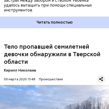
застрял между забором и стволом. Ребенка
удалось вытащить при помощи специальных
инструментов.
Читать полностью
Тело пропавшей семилетней
девочки обнаружили в Тверской
области
Кирилл Николаев
По факту гибели несовершеннолетней возбуждено
уголовное дело. Выясняются все обстоятельства
09 марта 2020 13:48
Происшествия
случившегося.