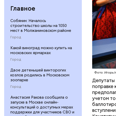
Главное
Собянин: Началось
Предшест
строительство школы на 1050
мест в Молжаниновском районе
Город
ЗАКОНЫ
Какой виноград можно купить на
московских ярмарках
Город
Двое детенышей винторогих
Фото: Игорь 
козлов родились в Московском
Депутаты 
зоопарке
поправке 
Город
предполаг
Анастасия Ракова сообщила о
учетом то
запуске в Москве онлайн-
баллотиро
консультаций о доступных мерах
вступлени
поддержки для участников СВО и