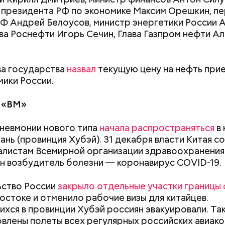
президента РФ по экономике Максим Орешкин, пе
Ф Андрей Белоусов, министр энергетики России 
ава Роснефти Игорь Сечин, Глава Газпром нефти А
боты чиновника стало издание «Полного собрани
й империи» и «Свода законов Российской империи»
д новыми законами Сперанский получил орден Ан
ва государства
назвал
текущую цену на нефть при
ного.
Период повышенного риска:
Салат, спагетти
мики России.
что принесет коридор
тайски: топ-5 р
затмений и чего нельзя
кабачков
 «ВМ»
делать с 12 по 28 августа
о, Путин
внес кандидатуру
главы Федеральной на
невмонии нового типа
начала распространяться
в 
НС) России Михаила Мишустина на должность пр
ань (провинция Хубэй). 31 декабря власти Китая с
РФ. Вскоре она была одобрена депутатами Госдум
алистам Всемирной организации здравоохранения 
 Путин
подписал указ
о назначении Мишустина.
н возбудитель болезни — коронавирус COVID-19.
ьство России
закрыло отдельные участки границы 
остоке и отменило рабочие визы для китайцев.
хся в провинции Хубэй россиян эвакуировали. Та
влены полеты всех регулярных российских авиако