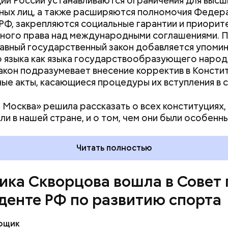
ии России устанавливаются ограничения для высш
ых лиц, а также расширяются полномочия Федер
РФ, закрепляются социальные гарантии и приорит
изменения в правительстве
ного права над международными соглашениями. 
главный государственный закон добавляется упоми
о языка как языка государствообразующего народ
акон подразумевает внесение корректив в Консти
ые акты, касающиеся процедуры их вступления в с
 Москва» решила рассказать о всех конституциях
ли в нашей стране, и о том, чем они были особенны
Читать полностью
ика Скворцова вошла в Совет
денте РФ по развитию спорта
вощик