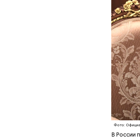
Читайте т
перешла в
Фото: Официа
В России 