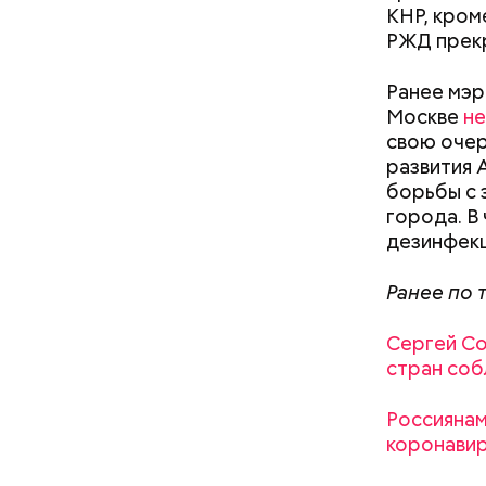
Реформы С
КНР, кроме
конституц
РЖД прек
одобрил у
либерализ
Ранее мэр
году отпр
Москве
не
пользу На
свою очер
сделав чл
развития 
престол в
борьбы с 
упорядочи
города. В
происходи
дезинфекц
Ранее по 
После отс
заместите
Сергей Со
заняться 
стран соб
января бы
соответст
Россиянам
Первая де
коронави
манифесту