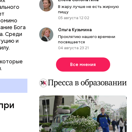
их
ального
В жару лучше не есть жирную
пищу
ет
05 августа 12:02
Помимо
нание Бога
Ольга Кузьмина
а. Среди
Проклятию нашего времени
туцию и
посвящается
илу.
04 августа 23:21
, которые
Все мнения
.
 при