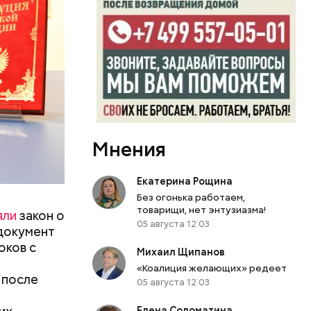
Мнения
Екатерина Рощина
Без огонька работаем,
товарищи, нет энтузиазма!
яли
закон о
05 августа 12:03
документ
оков с
Михаил Щипанов
«Коалиция желающих» редеет
 после
05 августа 12:03
Елена Соломатина