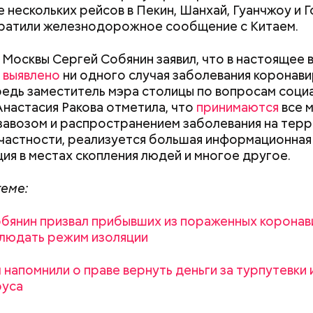
перанского могли превратить Россию в страну
 нескольких рейсов в Пекин, Шанхай, Гуанчжоу и Г
ионной монархии, но из всего предложенного Але
ратили железнодорожное сообщение с Китаем.
чреждение Госсовета. Более того, из-за недоволь
ацией власти император лишил графа всех постов 
 Москвы Сергей Собянин заявил, что в настоящее 
авил его в ссылку в Нижний Новгород, обвинив в ш
 выявлено
ни одного случая заболевания коронави
полеона. Спустя семь лет Сперанского реабилити
едь заместитель мэра столицы по вопросам соци
еном им же созданного Госсовета. После того как 
Анастасия Ракова отметила, что
принимаются
все 
зошел Николай I, опытному юристу Сперанскому 
завозом и распространением заболевания на тер
ть законодательство без изменения его положени
 частности, реализуется большая информационная
ло с Соборного уложения 1649 года.
ия в местах скопления людей и многое другое.
теме:
тавки правительства Путин
предложил
Медведеву
ля председателя Совета безопасности РФ, где т
бянин призвал прибывших из пораженных корона
Как поменять батареи дома и
Как получить до
темами обороноспособности и безопасности стран
людать режим изоляции
не получить штраф
рублей от госу
вший глава правительства
заступил на должность
в
трудной ситуац
вии с указом президента.
 напомнили о праве вернуть деньги за турпутевки 
претендовать и
-факто Конституция России появилась в 1906 году
руса
документы
 императора Николая II. Этому предшествовал ря