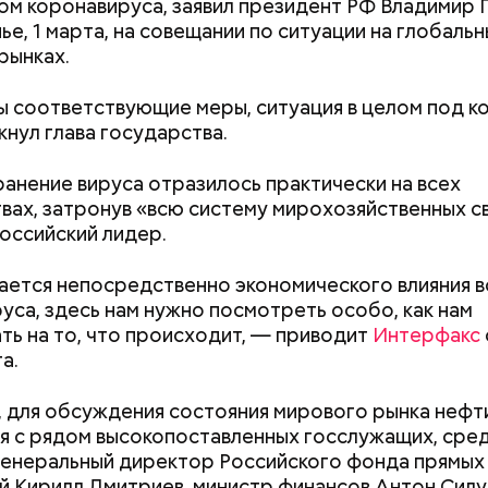
иков, включая
Дмитрия Володихина
, полагает, чт
ом коронавируса, заявил президент РФ Владимир 
рить о Конституции не приходилось.
ье, 1 марта, на совещании по ситуации на глобаль
рынках.
 соответствующие меры, ситуация в целом под к
нул глава государства.
анение вируса отразилось практически на всех
 Мишустин
представил Путину обновленный соста
вах, затронув «всю систему мирохозяйственных св
ства
.
оссийский лидер.
ается непосредственно экономического влияния 
уса, здесь нам нужно посмотреть особо, как нам
ть на то, что происходит, — приводит
Интерфакс
а.
 для обсуждения состояния мирового рынка нефт
я с рядом высокопоставленных госслужащих, сре
генеральный директор Российского фонда прямых
й Кирилл Дмитриев, министр финансов Антон Силу