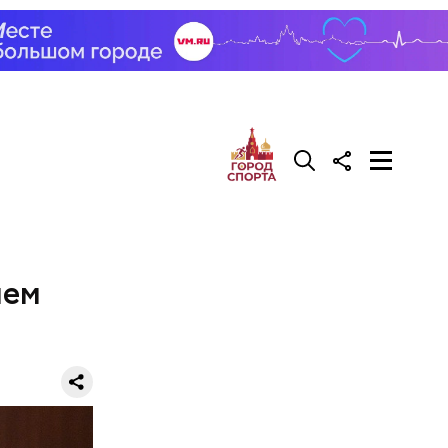
лем
рритории
я Польши.
черкнул