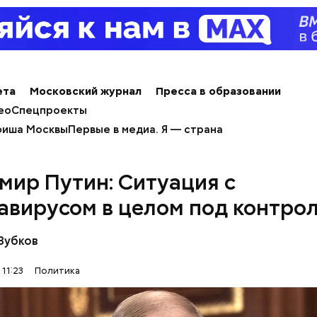
ета
Московский журнал
Пресса в образовании
ео
Спецпроекты
иша Москвы
Первые в медиа. Я — страна
мир Путин: Ситуация с
авирусом в целом под контро
уции до 1906 года для общегосударственной те
Зубков
й империи не существовало. Была конституция дл
и она была впервые введена при Николае II, — под
 11:23
Политика