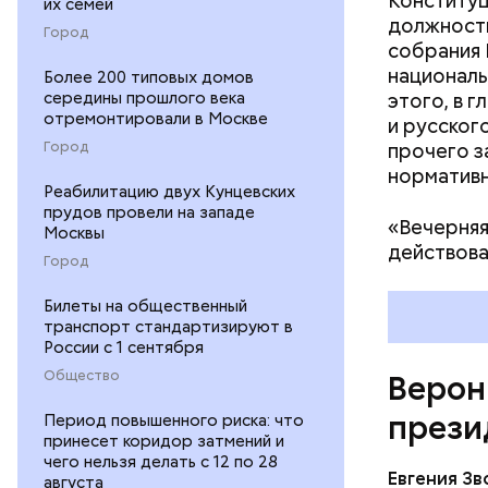
Конституц
их семей
должностн
Город
собрания 
Кадровые 
националь
Более 200 типовых домов
этого, в 
середины прошлого века
отремонтировали в Москве
и русског
прочего з
Город
нормативн
Реабилитацию двух Кунцевских
прудов провели на западе
«Вечерняя
Москвы
действова
Город
Билеты на общественный
транспорт стандартизируют в
России с 1 сентября
Общество
Верон
прези
Период повышенного риска: что
принесет коридор затмений и
чего нельзя делать с 12 по 28
Евгения З
августа