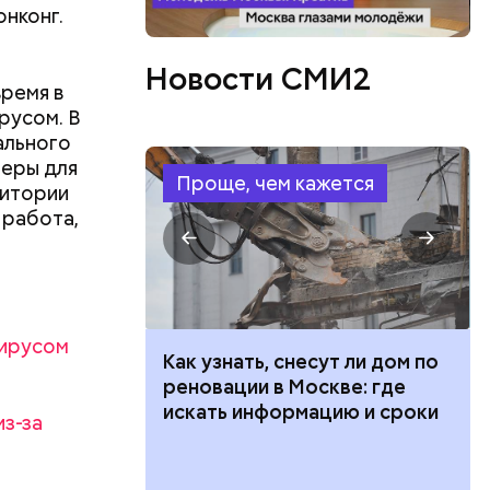
онконг.
ксандр I
ства элит
Новости СМИ2
и в 1812
время в
пионаже в
русом. В
ровали,
ального
на
меры для
поручили
Проще, чем кажется
ритории
й, чего не
 работа,
 пост
от сможет
вирусом
 100 тысяч
Как узнать, снесут ли дом по
ы. 16
дарства при
реновации в Москве: где
ии: кто может
искать информацию и сроки
из-за
 какие нужны
 по
д событий.