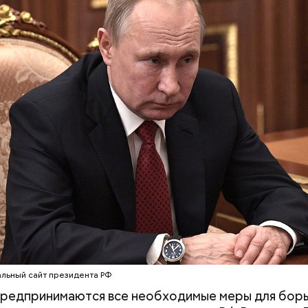
акже:
Путин объяснил, почему часть людей из адм
 правительство РФ
льный сайт президента РФ
предпринимаются все необходимые меры для борь