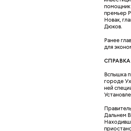
помощник 
премьер Р
Новак, гл
Итогом ра
Дюков.
Российско
работу на
Ранее гла
Первозван
для эконо
СПРАВКА
Кроме тог
Вспышка п
службы (Ф
городе Ух
министра 
ней специ
Владимир
Установле
Правител
Дальнем В
Находивши
приостано