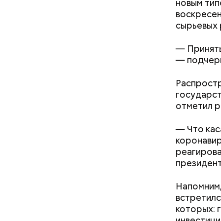
Ряд истор
новым тип
года гово
воскресен
сырьевых 
— Приняты
— подчерк
Распростр
21 января
государст
правитель
отметил р
— Что кас
коронавир
реагирова
президент
Напомним,
встретилс
которых: 
инвестици