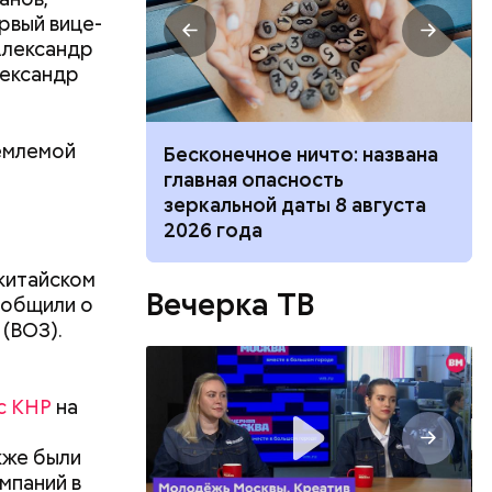
рвый вице-
Александр
лександр
я законов
. За
дрея
емлемой
 и блюдо по-
Бесконечное ничто: названа
ецептов из
главная опасность
зеркальной даты 8 августа
2026 года
логовой
китайском
емьер-
Вечерка ТВ
ообщили о
ы, и
(ВОЗ).
с КНР
на
кже были
мпаний в