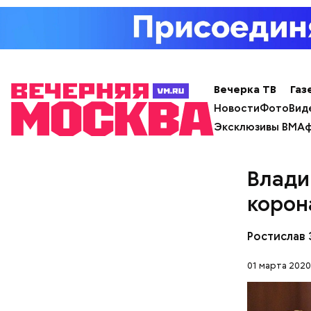
Вечерка ТВ
Газ
Новости
Фото
Вид
Эксклюзивы ВМ
Аф
Влади
корон
— Констит
Ростислав 
Российско
Для Росси
01 марта 2020
он.