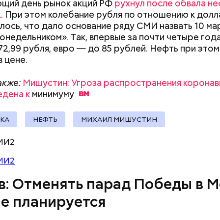
щий день рынок акций РФ
рухнул после обвала н
сштабным. Как
рассказал
министр обороны РФ Се
к
. При этом колебание рубля по отношению к долл
роприятие соберет 15 тысяч участников и почти 4
ось, что дало основание ряду СМИ назвать 10 ма
и авиационной техники.
онедельником». Так, впервые за почти четыре год
72,99 рубля, евро — до 85 рублей. Нефть при это
в цене.
акже:
Мишустин: Угроза распространения коронав
едена к
минимуму
КА
НЕФТЬ
МИХАИЛ МИШУСТИН
МИ2
МИ2
в: Отменять парад Победы в М
не планируется