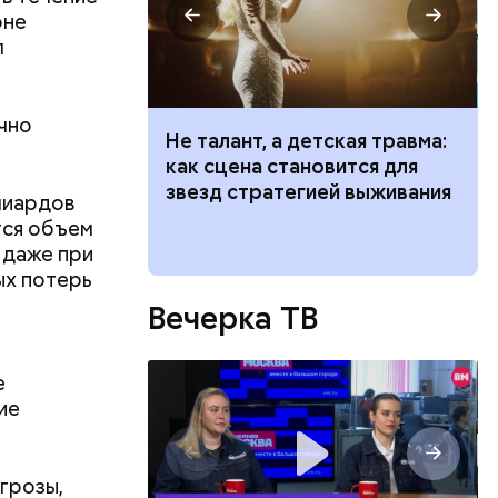
оне
л
чно
р
Не талант, а детская травма:
емля
как сцена становится для
ие: история
звезд стратегией выживания
лиардов
ого храма
тся объем
 даже при
ых потерь
(провинция
Вечерка ТВ
З).
е
 Он
льного
ие
 Францию,
го
премьер-
елоруссии
угрозы,