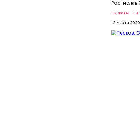
Ростислав 
С учетом 
Сюжеты:
Сит
премьер т
12 марта 2020
необходи
также при
— Следим 
ДМИТРИЙ