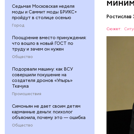
мини
Седьмая Московская неделя
моды и Саммит моды БРИКС+
Ростислав 
пройдут в столице осенью
Город
Сюжет:
Ситу
Поощрение вместо принуждения:
что вошло в новый ГОСТ по
— Все при
труду и зачем он нужен
упреждени
Общество
пределами
РОССИЯ
сведена д
Подорвали машину: как ВСУ
председат
совершили покушение на
создателя дронов «Упырь»
Ткачука
Происшествия
Симоньян не дает своим детям
карманные деньги: психолог
объяснила, почему это — ошибка
Общество