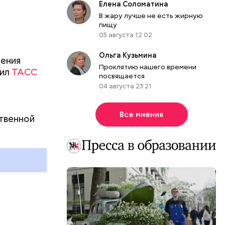
Елена Соломатина
В жару лучше не есть жирную
пищу
05 августа 12:02
о и
Ольга Кузьмина
рения
. Не
Проклятию нашего времени
щил
ТАСС
роцента
посвящается
04 августа 23:21
Все мнения
твенной