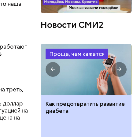
то наша
Новости СМИ2
и работают
в
Проще, чем кажется
на треть,
ь доллар
ут ли дом по
Как предотвратить развитие
туацией на
кве: где
диабета
цена на
цию и сроки
ой Победы