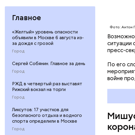
Главное
Фото: Антон 
По мнению
«Желтый» уровень опасности
Возможнос
мировая э
объявили в Москве 6 августа из-
ситуации 
за дождя с грозой
исключено
пресс-сек
ВВП, доба
Город
По его сл
Сергей Собянин. Главное за день
мероприя
Город
войне про
РЖД в четвертый раз выставят
Рижский вокзал на торги
Город
Ликсутов: 17 участков для
Мишус
безопасного отдыха и водного
спорта определили в Москве
корон
Город