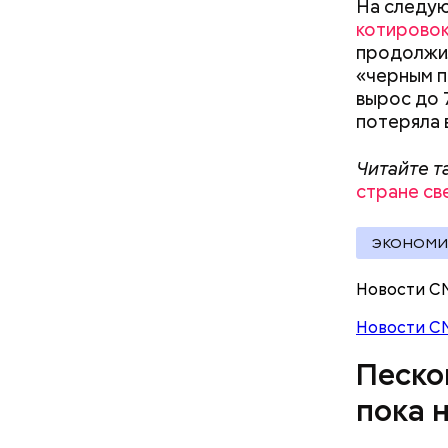
На следую
станет ма
котирово
Шойгу, ме
продолжил
наземной 
«черным п
вырос до 
потеряла 
Читайте т
стране св
ЭКОНОМИ
Новости С
Новости С
Песко
пока 