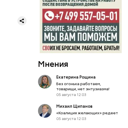
ии
ить
ом, а
ю.
Мнения
Екатерина Рощина
Без огонька работаем,
товарищи, нет энтузиазма!
05 августа 12:03
Михаил Щипанов
«Коалиция желающих» редеет
05 августа 12:03