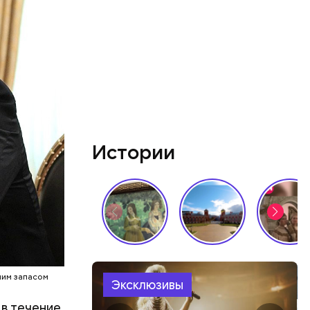
Истории
с КНР
на
кже были
мпаний в
онконг.
шим запасом
Эксклюзивы
 в течение