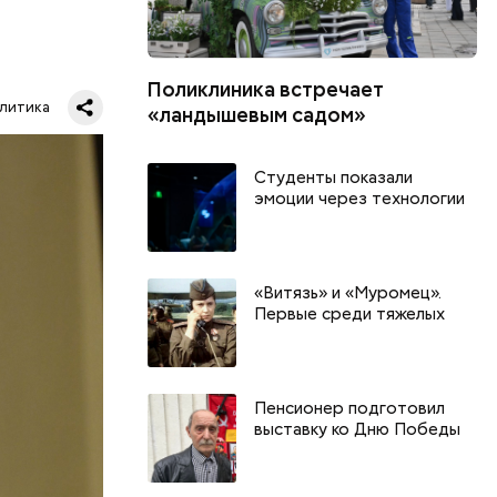
Поликлиника встречает
литика
«ландышевым садом»
тики и
Студенты показали
а
эмоции через технологии
ей стране
«Витязь» и «Муромец».
Первые среди тяжелых
Пенсионер подготовил
выставку ко Дню Победы