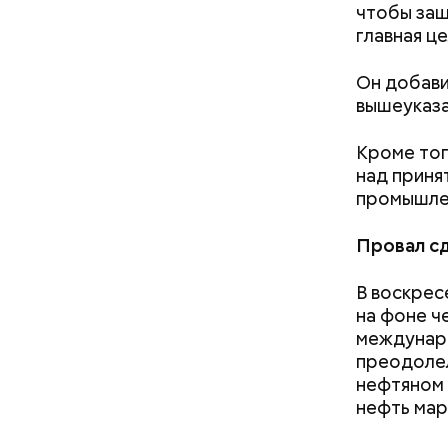
Александ
чтобы защ
главная ц
Он добави
вышеуказа
Кроме тог
над приня
промышлен
Провал с
В воскрес
на фоне ч
междунар
Как поменять батареи дома и
преодолел
не получить штраф
нефтяном 
нефть мар
СПРАВКА
Ранее ста