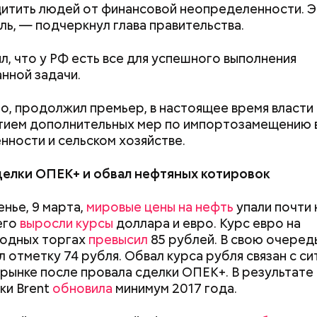
ра Лукашенко
и других.
итить людей от финансовой неопределенности. Э
ель, — подчеркнул глава правительства.
л, что у РФ есть все для успешного выполнения
нной задачи.
о, продолжил премьер, в настоящее время власт
тием дополнительных мер по импортозамещению 
ности и сельском хозяйстве.
делки ОПЕК+ и обвал нефтяных котировок
енье, 9 марта,
мировые цены на нефть
упали почти 
его
выросли курсы
доллара и евро. Курс евро на
одных торгах
превысил
85 рублей. В свою очеред
Как получить до 100 тысяч
Как узнать, снес
 отметку 74 рубля. Обвал курса рубля связан с си
рублей от государства при
реновации в Мос
рынке после провала сделки ОПЕК+. В результате 
трудной ситуации: кто может
искать информа
ки Brent
обновила
минимум 2017 года.
претендовать и какие нужны
 «ВМ»
ло известно, что парад по случаю
75-летия Велик
документы