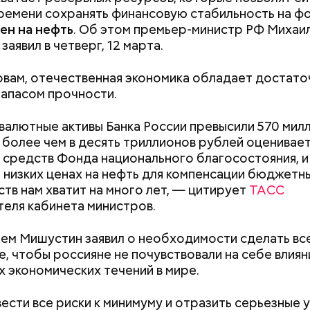
ремени сохранять финансовую стабильность на ф
ен на нефть
. Об этом премьер-министр РФ Михаи
аявил в четверг, 12 марта.
овам, отечественная экономика обладает достато
Ни один артист не покинул
Успенский собо
апасом прочности.
театр: интервью с худруком
Московского Кр
«Покровка.Театр» Дмитрием
отметил 700-лет
алютные активы Банка России превысили 570 мил
Бикбаевым
первого каменн
 более чем в десять триллионов рублей оценивае
Москвы
 средств Фонда национального благосостояния, и
 низких ценах на нефть для компенсации бюджетн
ств нам хватит на много лет, — цитирует
ТАСС
оронавируса
началась
в китайском городе Ухань 
еля кабинета министров.
1 декабря 2019 года власти Китая сообщили о ней
там Всемирной организации здравоохранения (ВО
тем Мишустин заявил о необходимости сделать вс
н возбудитель болезни — коронавирус COVID-19.
ик пригласили ряд политических деятелей: генера
, чтобы россияне не почувствовали на себе влиян
анился еще в ряде стран, включая Иран, Италию,
я ООН
Антониу Гутерреша
, японского и венгерско
х экономических течений в мире.
еверную Корею, Таиланд и другие.
министров
Синдзо Абэ
и
Виктора Орбана,
а также 
 Великобритании
Бориса Джонсона
, президента Б
ести все риски к минимуму и отразить серьезные 