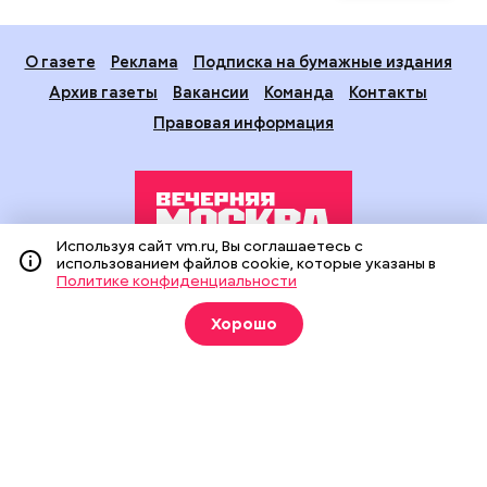
О газете
Реклама
Подписка на бумажные издания
Архив газеты
Вакансии
Команда
Контакты
Правовая информация
Используя сайт vm.ru, Вы соглашаетесь с
использованием файлов cookie, которые указаны в
Политике конфиденциальности
Издание создано при финансовой поддержке Департамента
средств массовой информации и рекламы города Москвы.
Хорошо
На сайте применяются рекомендательные технологии
(информационные технологии предоставления информации
на основе сбора, систематизации и анализа сведений,
относящихся к предпочтениям пользователей сети
«Интернет», находящихся на территории Российской
Федерации).
Сетевое издание "Вечерняя Москва" (18+) зарегистрировано
в Федеральной службе по надзору в сфере связи,
информационных технологий и массовых коммуникаций