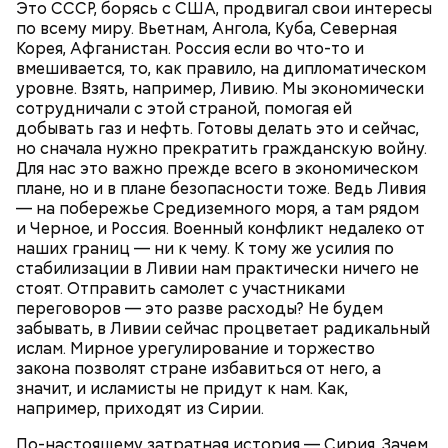
Это СССР, борясь с США, продвигал свои интересы
по всему миру. Вьетнам, Ангола, Куба, Северная
Корея, Афганистан. Россия если во что-то и
вмешивается, то, как правило, на дипломатическом
уровне. Взять, например, Ливию. Мы экономически
сотрудничали с этой страной, помогая ей
А еще, удержав меч палача, святой Николай спас от
По-настоящему затратная история — Сирия. Зачем она нам? / кадр из
добывать газ и нефть. Готовы делать это и сейчас,
смерти трех мужей, невинно осужденных
фильма «Сирия. Здесь был рай»
но сначала нужно прекратить гражданскую войну.
корыстолюбивым градоначальником.
Для нас это важно прежде всего в экономическом
плане, но и в плане безопасности тоже. Ведь Ливия
— на побережье Средиземного моря, а там рядом
Ведь аравийская — намного дешевле. Она, во-
и Черное, и Россия. Военный конфликт недалеко от
первых, легко добывается, а во-вторых, ее в трубах
наших границ — ни к чему. К тому же усилия по
не нужно подогревать. Пока эту нефть возят в
стабилизации в Ливии нам практически ничего не
Европу танкерами, мы с саудитами успешно
стоят. Отправить самолет с участниками
конкурируем. Если начнут гнать напрямую —
УКРАИНА
НЕФТЬ
СССР
РОССИЯ
переговоров — это разве расходы? Не будем
понесем колоссальные убытки, ведь огромная
СИРИЯ
забывать, в Ливии сейчас процветает радикальный
часть нашей экономики — сырьевая. Поэтому нам в
ислам. Мирное урегулирование и торжество
Сирии нужен Башар Асад. Он отстаивает наши
закона позволят стране избавиться от него, а
интересы, а мы — его. Вторая и главная причина
значит, и исламисты не придут к нам. Как,
нашего военного участия в сирийском конфликте
например, приходят из Сирии.
— ИГИЛ (организация, запрещенная на
территории РФ —
прим. «ВМ»
). Если с ИГИЛ не
По-настоящему затратная история — Сирия. Зачем