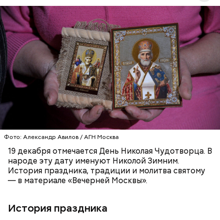
Перенесемся в III век в Малую Азию. В ту эпоху
жизнь христиан была очень трудной. Они жили в
постоянной опасности быть подвергнутыми
мучительным пыткам и даже смерти от рук
язычников.
ПРАВОСЛАВИЕ
ПРАЗДНИКИ
ХРИСТИАНСТВО
РЕЛИГИЯ
ЦЕРКОВЬ
Фото: Александр Авилов / АГН Москва
19 декабря отмечается День Николая Чудотворца. В
народе эту дату именуют Николой Зимним.
История праздника, традиции и молитва святому
— в материале «Вечерней Москвы».
История праздника