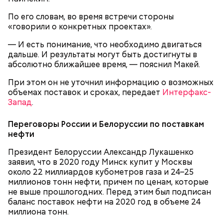
относиться скептически, ведь все эти оценки
экспертов, заключения, предположения
По его словам, во время встречи стороны
ангажированы. Такие заявления кому-то выгодны,
«говорили о конкретных проектах».
О, всесвятый Николае, угодниче преизрядный
— пояснил эксперт.
Господень, теплый наш заступниче, и везде в
— И есть понимание, что необходимо двигаться
скорбех скорый помощниче!
дальше. И результаты могут быть достигнуты в
абсолютно ближайшее время, — пояснил Макей.
При этом он не уточнил информацию о возможных
объемах поставок и сроках, передает
Интерфакс-
Запад
.
Переговоры России и Белоруссии по поставкам
нефти
Колонка обозревателя «ВМ» Сергея Лескова:
Президент Белоруссии Александр Лукашенко
По мнению военного эксперта и сопредседателя
заявил, что в 2020 году Минск купит у Москвы
Ассоциации военных политологов Василия
около 22 миллиардов кубометров газа и 24–25
Белозерова, стрелки часов Судного дня уже не раз
миллионов тонн нефти, причем по ценам, которые
передвигали, но никакой глобальной значимости
не выше прошлогодних. Перед этим был подписан
они не имели.
баланс поставок нефти на 2020 год в объеме 24
миллиона тонн.