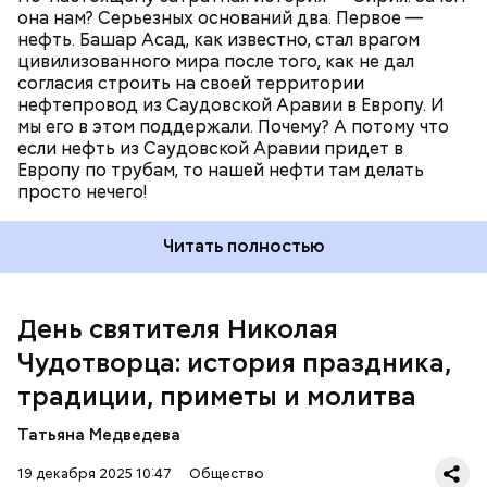
бороться всеми доступными способами, то завтра
она нам? Серьезных оснований два. Первое —
Как гласит предание, совершая паломничество в
эти бандиты будут в странах Центральной Азии и,
нефть. Башар Асад, как известно, стал врагом
Иерусалим, Николай Чудотворец по просьбе
что еще страшнее, на Северном Кавказе.
цивилизованного мира после того, как не дал
отчаявшихся путников молитвой успокоил
согласия строить на своей территории
разбушевавшееся море.
нефтепровод из Саудовской Аравии в Европу. И
мы его в этом поддержали. Почему? А потому что
Как рассказывает Житие, преподобный родился в
если нефть из Саудовской Аравии придет в
городке Патаре. С детства Николай проникся
Европу по трубам, то нашей нефти там делать
христианской религией и рано принял решение
просто нечего!
посвятить свою жизнь Богу. Целыми днями отрок
проводил в храме, а по вечерам молился и читал
Читать полностью
книги. Его дядя, епископ Николай Патарский, видя
такое усердие, сделал юношу чтецом, а затем и
возвел в сан священника. Все богатства,
полученные в наследство от родителей, Николай
День святителя Николая
отдал на дела милосердия. Со временем Николай
Чудотворца: история праздника,
стал епископом в городе Мире. Он был страстным
проповедником христианства. Ему также
традиции, приметы и молитва
приписывают разрушение нескольких языческих
храмов и чудеса, творимые силой молитвы. Этот
Татьяна Медведева
человек лучше любого врача исцелял больных,
обреченных на смерть, и даже воскрешал мертвых.
19 декабря 2025 10:47
Общество