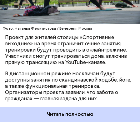
результатов, — заявил заместитель директора
ОНЛАЙН-ТРАНСЛЯЦИЯ
центров госуслуг города Александр Гребенкин.
Фото: Наталья Феоктистова / Вечерняя Москва
Проект для жителей столицы «Спортивные
выходные» на время ограничит очные занятия,
Читайте также
:
Екатерина Драгунова: Количество
тренировки будут проводить в онлайн-режиме.
волонтеров в столице постоянно растет
Участники смогут тренироваться дома, включив
прямую трансляцию на YouTube-канале.
В дистанционном режиме москвичам будут
доступны занятия по скандинавской ходьбе, йоге,
а также функциональная тренировка.
Организаторы проекта заявили, что забота о
гражданах — главная задача для них.
Читать полностью