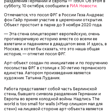
разделения Германии и Европы — 1990». Об этом в
субботу, 10 октября, сообщили в
РИА Новости
.
Отмечается, что посол ФРГ в России Геза Андреас
фон Гайр принял участие в церемонии открытия.
Объект простоит в парке до 9 ноября 2020 года.
— Эта стена олицетворяет европейскую, очень
противоречивую историю вместе со всеми ее
взлетами и падениями в двадцатом веке. И здесь, в
Москве, я хотел бы сказать, что это наша общая
история, — отметил посол ФРГ.
Арт-объект создан по инициативе и по поручению
посольства ФРГ в столице к 30-летию германского
единства. Автором произведения является
художник Татьяна Луданик.
Работа представляет собой часть Берлинской
стены, бывшего символа разделения Германии и
Европы во время холодной войны. Надпись The
world is too small for walls («Мир слишком мал для
стен») на лицевой стороне арт-объекта является