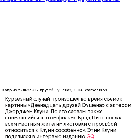
Бар (Бари), где находятся и поныне.
Кабачки в овощном соусе
Очищенный сырой салатный сельдерей
За свою земную жизнь он совершил множество
Кадр из фильма «12 друзей Оушена», 2004, Warner Bros.
нашинковать соломкой. Яблоки очистить от
добрых дел во славу Божию.
Курьезный случай произошел во время съемок
кожицы и семян, нарезать ломтиками. Так же
картины «Двенадцать друзей Оушена» с актером
нарезать вареный картофель. Продукты
Джорджем Клуни. По его словам, также
перемешать, полить салатной заправкой, выложить
снимавшийся в этом фильме Брэд Питт послал
в салатник горкой и украсить веточками
всем местным жителям листовки с просьбой
сельдерея, кусочками свежих помидоров и
относиться к Клуни «особенно». Этим Клуни
ломтиками яблок.
поделился в интервью изданию
GQ
.