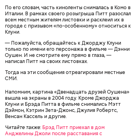
По его словам, часть киноленты снималась в Комо в
Италии. В рамках своего розыгрыша Питт разослал
всем местным жителям листовки и расклеил их в
городе с призывом «по-особенному» относиться к
Клуни.
— Пожалуйста, обращайтесь к Джорджу Клуни
только по имени его персонажа в фильме — Дэнни
2-3 картофелины,
Оушен. И не смотрите ему прямо в глаза, —
1 некрупное яблоко,
написал Питт на своих листовках.
1 некрупный помидор,
А еще, удержав меч палача, святой Николай спас от
2 корня сельдерея,
смерти трех мужей, невинно осужденных
Тогда на эти сообщения отреагировали местные
салатная заправка.
корыстолюбивым градоначальником.
СМИ.
Напомним, картина «Двенадцать друзей Оушена»
вышла на экраны в 2004 году. Кроме Джорджа
Клуни и Брэда Питта в фильме снимались Мэтт
Дэймон, Кэтрин Зета-Джонс, Джулия Робертс,
Венсан Кассель и другие.
Читайте также
:
Брэд Питт приехал в дом
Анджелины Джоли после расставания с