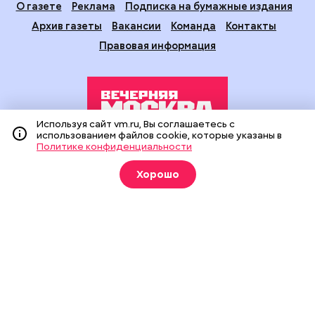
О газете
Реклама
Подписка на бумажные издания
Архив газеты
Вакансии
Команда
Контакты
Правовая информация
Используя сайт vm.ru, Вы соглашаетесь с
использованием файлов cookie, которые указаны в
Политике конфиденциальности
Издание создано при финансовой поддержке Департамента
средств массовой информации и рекламы города Москвы.
Хорошо
На сайте применяются рекомендательные технологии
(информационные технологии предоставления информации
на основе сбора, систематизации и анализа сведений,
относящихся к предпочтениям пользователей сети
«Интернет», находящихся на территории Российской
Федерации).
Сетевое издание "Вечерняя Москва" (18+) зарегистрировано
в Федеральной службе по надзору в сфере связи,
информационных технологий и массовых коммуникаций
(Роскомнадзор). Свидетельство о регистрации ЭЛ № ФС 77 -
90524 от 09.12.2025. Учредитель: АО "Редакция газеты
"Вечерняя Москва". Главный редактор
vm.ru
: Александр