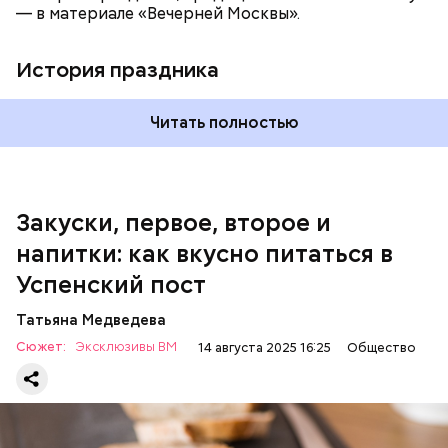
обжаренные баклажаны и тушить в жарочном
— в материале «Вечерней Москвы».
шкафу 10-15 минут. Подать баклажаны в холодном
виде.
1 кг баклажанов;
История праздника
600 г помидоров;
300 г моркови;
200 г шпината;
Читать полностью
100 г салата лиственного;
200 г репчатого лука;
100 г муки;
100 г растительного масла;
зелень петрушки и укропа.
Закуски, первое, второе и
напитки: как вкусно питаться в
Успенский пост
Татьяна Медведева
Сюжет:
Эксклюзивы ВМ
14 августа 2025 16:25
Общество