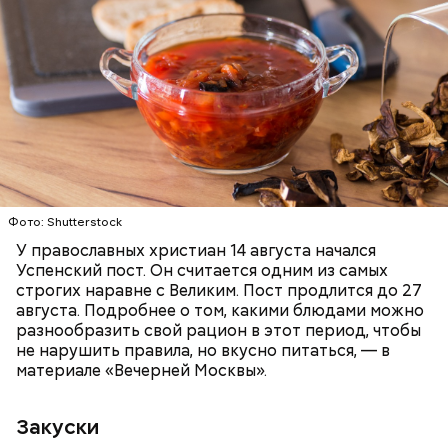
Баклажаны с овощами
ПРАВОСЛАВИЕ
ЕДА
РЕЦЕПТЫ
Читайте также:
Синоптик предупредил о переносе
купального сезона в Москве и Подмосковье
Фото: Shutterstock
У православных христиан 14 августа начался
Успенский пост. Он считается одним из самых
строгих наравне с Великим. Пост продлится до 27
августа. Подробнее о том, какими блюдами можно
разнообразить свой рацион в этот период, чтобы
не нарушить правила, но вкусно питаться, — в
материале «Вечерней Москвы».
Закуски