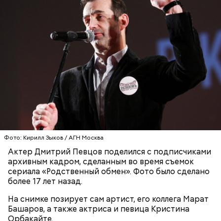
Святитель Николай дожил до глубокой старости и
скончался в середине IV века. По церковному
преданию, мощи святого сохранились нетленными
и источали чудесное миро, от которого исцелилось
множество людей. В 1087 году мощи Николая
Угодника были перенесены в итальянский город
Бар (Бари), где находятся и поныне.
Кабачки в овощном соусе
Фото: Кирилл Зыков / АГН Москва
Актер Дмитрий Певцов поделился с подписчиками
архивным кадром, сделанным во время съемок
сериала «Родственный обмен». Фото было сделано
более 17 лет назад.
На снимке позирует сам артист, его коллега Марат
Башаров, а также актриса и певица Кристина
Орбакайте.