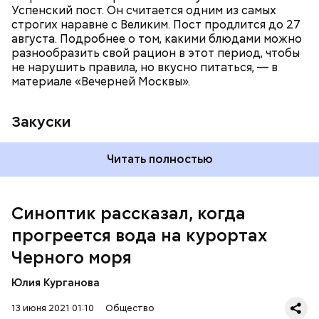
Успенский пост. Он считается одним из самых
строгих наравне с Великим. Пост продлится до 27
августа. Подробнее о том, какими блюдами можно
разнообразить свой рацион в этот период, чтобы
не нарушить правила, но вкусно питаться, — в
материале «Вечерней Москвы».
Закуски
Читать полностью
По словам Вильфанда, с середины следующей
недели Черное море начнет активнее
прогреваться, потому что на юг России придет
Синоптик рассказал, когда
потепление. Температура воздуха будет там выше
прогреется вода на курортах
нормы уже к середине следующей недели — плюс
24-28 градусов, передает
ТАСС
.
Черного моря
Юлия Курганова
13 июня 2021 01:10
Общество