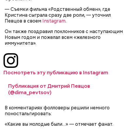
— Съемки фильма «Родственный обмен», где
Очищенный сырой салатный сельдерей
За свою земную жизнь он совершил множество
Кристина сыграла сразу две роли, — уточнил
нашинковать соломкой. Яблоки очистить от
добрых дел во славу Божию.
Певцов в своем
кожицы и семян, нарезать ломтиками. Так же
Instagram
.
нарезать вареный картофель. Продукты
Он также поздравил поклонников с наступающим
перемешать, полить салатной заправкой, выложить
Новым годом и пожелал всем «железного
в салатник горкой и украсить веточками
иммунитета».
сельдерея, кусочками свежих помидоров и
ломтиками яблок.
Посмотреть эту публикацию в Instagram
Публикация от Дмитрий Певцов
(@dima_pevtsov)
2-3 картофелины,
В комментариях фолловеры решили немного
1 некрупное яблоко,
поностальгировать:
1 некрупный помидор,
А еще, удержав меч палача, святой Николай спас от
2 корня сельдерея,
«Какие вы молодые были…» — отмечает фанат.
смерти трех мужей, невинно осужденных
салатная заправка.
корыстолюбивым градоначальником.