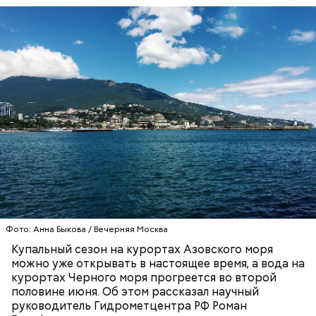
Синоптик отметил, что в Сочи, Феодосии, Алуште,
Ялте вода пока прогрелась лишь до 17 градусов
тепла, в Туапсе — до 18 градусов, а в Евпатории —
до 19 градусов.
ЧЕРНОЕ МОРЕ
ПОГОДА
КУПАЛЬНЫЙ СЕЗОН
Фото: Анна Быкова / Вечерняя Москва
Купальный сезон на курортах Азовского моря
можно уже открывать в настоящее время, а вода на
курортах Черного моря прогреется во второй
половине июня. Об этом рассказал научный
руководитель Гидрометцентра РФ Роман