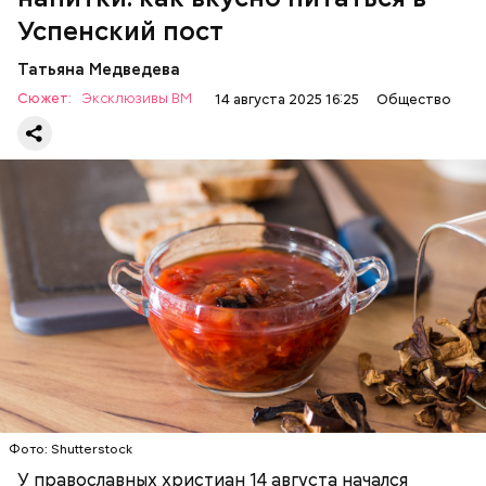
Успенский пост
Татьяна Медведева
Сюжет:
Эксклюзивы ВМ
14 августа 2025 16:25
Общество
Баклажаны с овощами
ПРАВОСЛАВИЕ
ЕДА
РЕЦЕПТЫ
Читайте также:
Синоптик предупредил о переносе
купального сезона в Москве и Подмосковье
Фото: Shutterstock
У православных христиан 14 августа начался