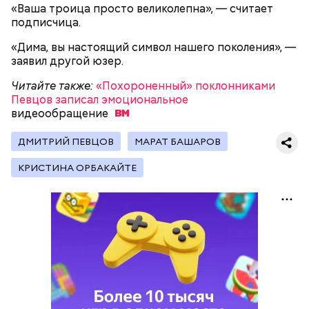
«Ваша троица просто великолепна», — считает
подписчица.
«Дима, вы настоящий символ нашего поколения», —
заявил другой юзер.
Читайте также:
«Похороненный» поклонниками
Певцов записал эмоциональное
видеообращение
ДМИТРИЙ ПЕВЦОВ
МАРАТ БАШАРОВ
КРИСТИНА ОРБАКАЙТЕ
Как гласит предание, совершая паломничество в
Понадобятся:
Иерусалим, Николай Чудотворец по просьбе
отчаявшихся путников молитвой успокоил
разбушевавшееся море.
Как рассказывает Житие, преподобный родился в
городке Патаре. С детства Николай проникся