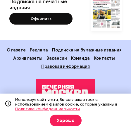
Подписка на печатные
издания
Оформить
О газете
Реклама
Подписка на бумажные издания
Архив газеты
Вакансии
Команда
Контакты
Правовая информация
Используя сайт vm.ru, Вы соглашаетесь с
использованием файлов cookie, которые указаны в
Политике конфиденциальности
Издание создано при финансовой поддержке Департамента
средств массовой информации и рекламы города Москвы.
Хорошо
На сайте применяются рекомендательные технологии
(информационные технологии предоставления информации
на основе сбора, систематизации и анализа сведений,