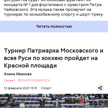
концерта № 1 для фортепиано с оркестром Петра
Чайковского. Эта музыка также прозвучит на
турнирах по конькобежному спорту и шорт-треку.
Читать полностью
Турнир Патриарха Московского и
всея Руси по хоккею пройдет на
Красной площади
18 февраля состоится финал Кубка Патриарха, за
победу в котором поборются восемь сильнейших
Алина Иванова
команд мальчиков и пять коллективов девочек со
Сюжет:
БЕЗ КОРОНАВИРУСА
всех уголков России.
12 февраля 2021 15:31
Спорт