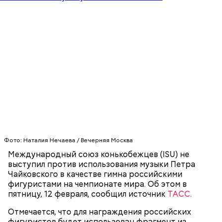
Чемпионат мира по фигурному катанию пройдет с
22 по 28 марта в Стокгольме. Официальную песню
турнира
споют
российская певица Полина
Гагарина и шведский исполнитель Монс
Сельмерлев.
СПОРТ
ФИГУРНОЕ КАТАНИЕ
МУЗЫКА
Фото: Наталия Нечаева / Вечерняя Москва
Международный союз конькобежцев (ISU) не
выступил против использования музыки Петра
Чайковского в качестве гимна российскими
фигуристами на чемпионате мира. Об этом в
Читайте также:
Латвия единолично примет
пятницу, 12 февраля, сообщил источник
ТАСС
.
чемпионат мира по хоккею в 2021 году
Отмечается, что для награждения российских
фигуристов будет использован фрагмент из