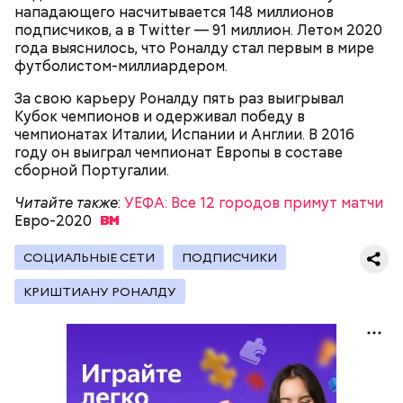
нападающего насчитывается 148 миллионов
подписчиков, а в Twitter — 91 миллион. Летом 2020
года выяснилось, что Роналду стал первым в мире
футболистом-миллиардером.
За свою карьеру Роналду пять раз выигрывал
Кубок чемпионов и одерживал победу в
чемпионатах Италии, Испании и Англии. В 2016
году он выиграл чемпионат Европы в составе
сборной Португалии.
Читайте также
:
УЕФА: Все 12 городов примут матчи
Евро-2020
СОЦИАЛЬНЫЕ СЕТИ
ПОДПИСЧИКИ
КРИШТИАНУ РОНАЛДУ
Читайте также
:
«Землю целует»: мама Овечкина
рассказала об эмоциях сына по прибытии в Москву