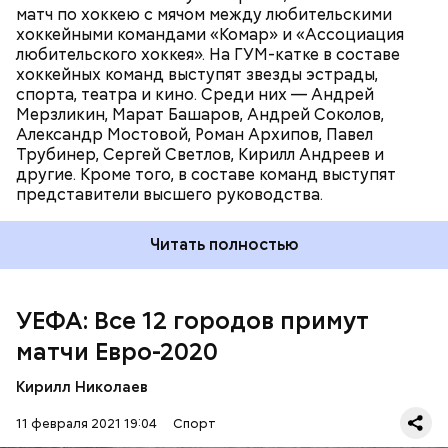
Читайте также
:
Александр Головин забил три гола в
матч по хоккею с мячом между любительскими
матче чемпионата Франции по футболу
хоккейными командами «Комар» и «Ассоциация
любительского хоккея». На ГУМ-катке в составе
хоккейных команд выступят звезды эстрады,
спорта, театра и кино. Среди них — Андрей
Мерзликин, Марат Башаров, Андрей Соколов,
Александр Мостовой, Роман Архипов, Павел
Трубинер, Сергей Светлов, Кирилл Андреев и
другие. Кроме того, в составе команд выступят
представители высшего руководства.
Евро-2020 собираются провести с 11 июня по 11
июля 2021 года в 12 городах, включая Санкт-
Читать полностью
Петербург. Окончательный состав команд на
чемпионате Европы следующий: группа А —
Турция, Италия, Уэльс, Швейцария; группа В —
УЕФА: Все 12 городов примут
Дания, Финляндия, Бельгия, Россия; группа С —
Нидерланды, Украина, Австрия, Северная
матчи Евро-2020
Македония; группа D — Англия, Хорватия,
Шотландия, Чехия; группа Е — Испания, Швеция,
Кирилл Николаев
Польша, Словакия; группа F — Венгрия, Португалия,
Франция, Германия.
11 февраля 2021 19:04
Спорт