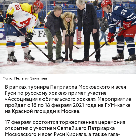
Праздничный матч пройдет под девизом «Спасибо
за жизнь» в поддержку медицинских работников.
Фото: Пелагия Замятина
В рамках турнира Патриарха Московского и всея
Руси по русскому хоккею примет участие
ХОККЕЙ
МЕДИЦИНА
ЗНАМЕНИТОСТИ
«Ассоциация любительского хоккея». Мероприятие
пройдет с 16 по 18 февраля 2021 года на ГУМ-катке
на Красной площади в Москве.
17 февраля состоится торжественная церемония
открытия с участием Святейшего Патриарха
Московского и всея Руси Кирилла, а также гала-