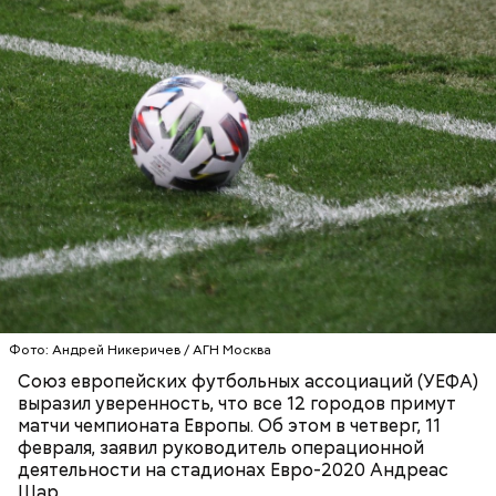
— У нас есть обязательства провести турнир под
названием Евро-2020. А деньги лучше
инвестировать в здоровье, — цитирует Шара «
Р-
Спорт
».
СПОРТ
ФУТБОЛ
ЧЕМПИОНАТ ЕВРОПЫ ПО ФУТБОЛУ
Фото: Андрей Никеричев / АГН Москва
Союз европейских футбольных ассоциаций (УЕФА)
выразил уверенность, что все 12 городов примут
матчи чемпионата Европы. Об этом в четверг, 11
февраля, заявил руководитель операционной
деятельности на стадионах Евро-2020 Андреас
Шар.