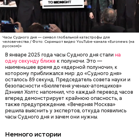
преобразований атмосферы могут быть не менее
Часы Судного дня — символ глобальной
катастрофичны, чем ядерные удары. Тогда, в 2007
катастрофы для человечества — был предложен в
году, один из спонсоров «Бюллетеня ученых-
1947 году группой ученых-атомщиков,
атомщиков» Стивен Хокинг призвал
участвовавших в создании первого в мире
общественность не сидеть на этой пороховой
ядерного оружия. Согласно концепции, сама
бочке сложа руки:
АПОКАЛИПСИС
КАТАСТРОФЫ
Часы Судного дня — символ глобальной катастрофы для
катастрофа произойдет, когда минутная стрелка
человечества / Фото: Скриншот видео YouTube-канала «Euronews (на
достигнет полуночи. За всю историю их
русском)»
существования стрелки часов не раз переводили
В январе 2025 года часы Судного дня стали
на
как ближе, так и дальше от полуночи. Но в 2018
одну секунду ближе
к полуночи. Это —
году часы Судного дня впервые за очень долгое
наименьшее время до «ядерной полуночи», к
время показали свое самое близкое к катастрофе
которому приближался мир: до «Судного дня»
время — без двух минут полночь. Вторая холодная
осталось 89 секунд. Председатель совета науки и
война между США и уже Россией стала обыденным
безопасности «Бюллетеня ученых-атомщиков»
предметом обсуждения для аналитиков со всего
Дэниел Холтс напомнил, что каждый перевод часов
мира. Но, помимо перспективы отправиться в
вперед демонстрирует крайнюю опасность, а
«атомный рай», с 2007 года на стрелку часов
также предупреждение. «Вечерняя Москва»
влияет еще одна глобальная угроза —
решила выяснить у экспертов, откуда появились
климатические изменения.
часы Судного дня и зачем они нужны.
Немного истории