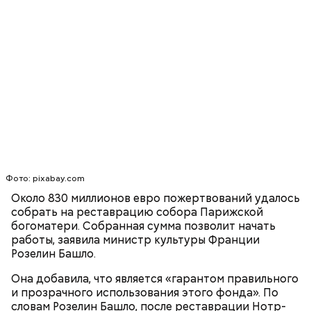
Гид отметил, что еще далеко не все туристические
маршруты проложены, пока это больше похоже на
эксперимент. Бабич заверил, что туристам не стоит
беспокоиться насчет риска получить опасную дозу
радиации.
— Но передвижение стрелок часов никак не
решает насущных проблем вооружения и экологии.
Есть масса могущественных субъектов
международных отношений, которые
руководствуются своими эгоистическими
Фото: pixabay.com
соображениями, используя эту теперь уже
Около 830 миллионов евро пожертвований удалось
рекламную фишку, чтобы привлечь средства для
собрать на реставрацию собора Парижской
реализации своих новых не менее нелепых и
богоматери. Собранная сумма позволит начать
ненужных проектов. Это классическое
работы, заявила министр культуры Франции
замыливание глаз, — высказал свое мнение военный
Розелин Башло.
эксперт.
Она добавила, что является «гарантом правильного
— Для группы из пяти человек такое путешествие
и прозрачного использования этого фонда». По
обойдется в пределах 340 белорусских рублей
словам Розелин Башло, после реставрации Нотр-