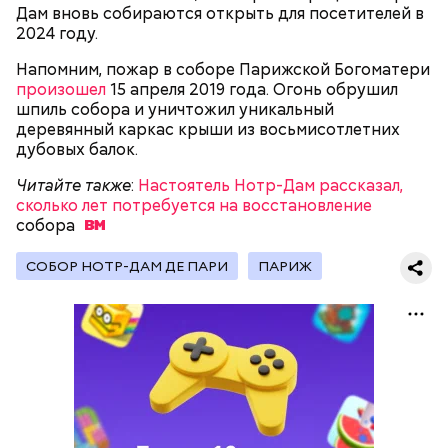
(около 10311 рублей по ЦБ РФ — п
рим. «ВМ»
), —
Дам вновь собираются открыть для посетителей в
уточнил он.
2024 году.
Напомним, пожар в соборе Парижской Богоматери
Он заметил, что в мире действительно непростая
произошел
ситуация с точки зрения ядерного оружия, оружия
15 апреля 2019 года. Огонь обрушил
шпиль собора и уничтожил уникальный
массового уничтожения. Проблемы экологии и
деревянный каркас крыши из восьмисотлетних
сохранения природы тоже стоят остро.
дубовых балок.
Читайте также
:
Настоятель Нотр-Дам рассказал,
сколько лет потребуется на восстановление
собора
СОБОР НОТР-ДАМ ДЕ ПАРИ
ПАРИЖ
Собеседник «Вечерней Москвы» отметил, что еще
несколько лет назад о таких походах даже мечтать
не приходилось, но сегодня это вполне
укладывается в рамки официальной экскурсии с
гидом.
— Ко всем этим рейтингам и часам нужно
относиться скептически, ведь все эти оценки
экспертов, заключения, предположения