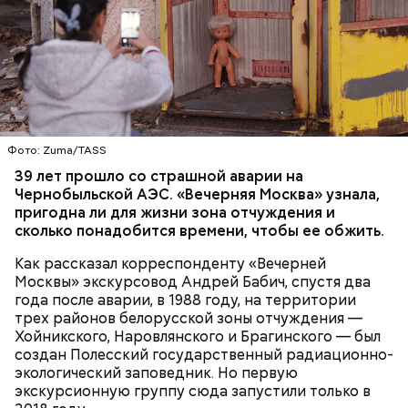
— Протяженность зоны отчуждения составляет
примерно 30 километров. Включает она несколько
районов Гомельской области. Понятное дело, что
территория под защитой, здесь строгий
пропускной режим и круглосуточное наблюдение,
БЕЛАРУСЬ
ЧЕРНОБЫЛЬ
— отметил Бабич.
Фото: Zuma/TASS
39 лет прошло со страшной аварии на
Чернобыльской АЭС. «Вечерняя Москва» узнала,
Часы Судного дня — прибыльный
пригодна ли для жизни зона отчуждения и
проект
сколько понадобится времени, чтобы ее обжить.
Как рассказал корреспонденту «Вечерней
Москвы» экскурсовод Андрей Бабич, спустя два
года после аварии, в 1988 году, на территории
трех районов белорусской зоны отчуждения —
Хойникского, Наровлянского и Брагинского — был
создан Полесский государственный радиационно-
Каждый год — в зависимости от того, какие
экологический заповедник. Но первую
события происходят в мире, — ученые,
экскурсионную группу сюда запустили только в
нобелевские лауреаты и специалисты по ядерной